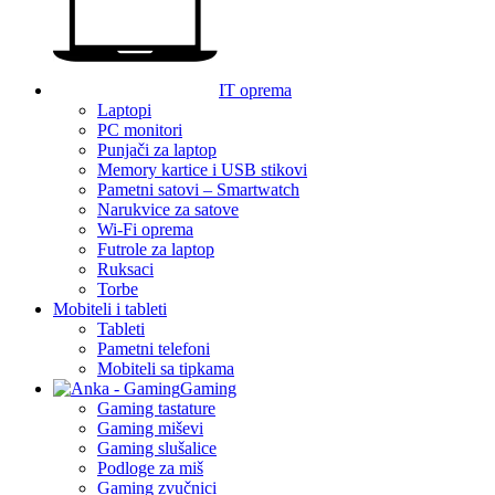
IT oprema
Laptopi
PC monitori
Punjači za laptop
Memory kartice i USB stikovi
Pametni satovi – Smartwatch
Narukvice za satove
Wi-Fi oprema
Futrole za laptop
Ruksaci
Torbe
Mobiteli i tableti
Tableti
Pametni telefoni
Mobiteli sa tipkama
Gaming
Gaming tastature
Gaming miševi
Gaming slušalice
Podloge za miš
Gaming zvučnici