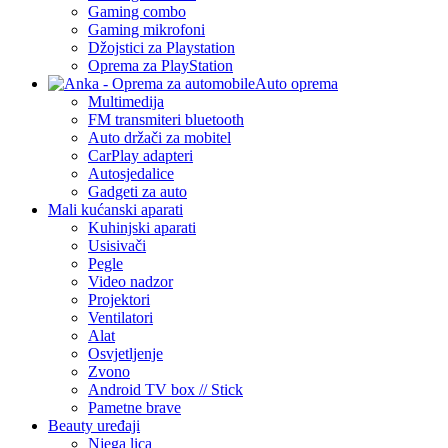
Gaming combo
Gaming mikrofoni
Džojstici za Playstation
Oprema za PlayStation
Auto oprema
Multimedija
FM transmiteri bluetooth
Auto držači za mobitel
CarPlay adapteri
Autosjedalice
Gadgeti za auto
Mali kućanski aparati
Kuhinjski aparati
Usisivači
Pegle
Video nadzor
Projektori
Ventilatori
Alat
Osvjetljenje
Zvono
Android TV box // Stick
Pametne brave
Beauty uređaji
Njega lica