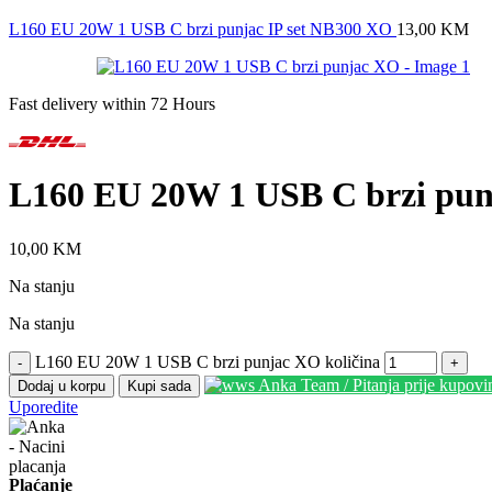
L160 EU 20W 1 USB C brzi punjac IP set NB300 XO
13,00
KM
Fast delivery within 72 Hours
L160 EU 20W 1 USB C brzi pu
10,00
KM
Na stanju
Na stanju
L160 EU 20W 1 USB C brzi punjac XO količina
-
+
Anka Team / Pitanja prije kupov
Dodaj u korpu
Kupi sada
Uporedite
Plaćanje