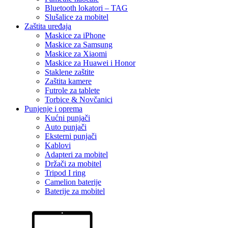
Bluetooth lokatori – TAG
Slušalice za mobitel
Zaštita uređaja
Maskice za iPhone
Maskice za Samsung
Maskice za Xiaomi
Maskice za Huawei i Honor
Staklene zaštite
Zaštita kamere
Futrole za tablete
Torbice & Novčanici
Punjenje i oprema
Kućni punjači
Auto punjači
Eksterni punjači
Kablovi
Adapteri za mobitel
Držači za mobitel
Tripod I ring
Camelion baterije
Baterije za mobitel