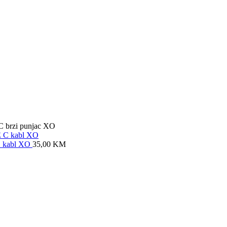
 brzi punjac XO
C kabl XO
35,00
KM