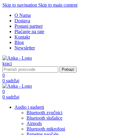
Skip to navigation
Skip to main content
O Nama
Dostava
Postani partner
Plaćanje na rate
Kontakt
Blog
Newsletter
Potrazi
0
0
sadržaj
0
0
sadržaj
Audio i gadgeti
Bluetooth zvučnici
Bluetooth slušalice
Airpods
Bluetooth mikrofoni
Pametne naočale