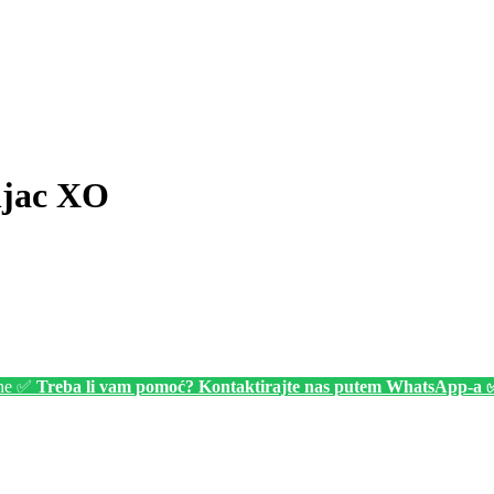
njac XO
ine ✅
Treba li vam pomoć? Kontaktirajte nas putem WhatsApp-a 