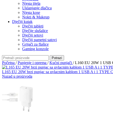
Njega tijela
Uklanjanje dlačica
Njega kose
Nokti & Makeup
Dječiji kutak
Dječiji tableti
Dječije slušalice
Dječiji setovi
Dječiji pametni satovi
Grijači za flašice
Gaming konzole
Potrazi
Početna
/
Punjenje i oprema
/
Kućni punjači
/
L160 EU 20W 1 USB C
L165 EU 20W brzi punjac sa uvlacnim kablom 1 USB A i 1 TYPE 
Nazad u proizvoda