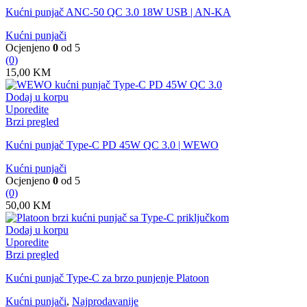
Kućni punjač ANC-50 QC 3.0 18W USB | AN-KA
Kućni punjači
Ocjenjeno
0
od 5
(0)
15,00
KM
Dodaj u korpu
Uporedite
Brzi pregled
Kućni punjač Type-C PD 45W QC 3.0 | WEWO
Kućni punjači
Ocjenjeno
0
od 5
(0)
50,00
KM
Dodaj u korpu
Uporedite
Brzi pregled
Kućni punjač Type-C za brzo punjenje Platoon
Kućni punjači
,
Najprodavanije