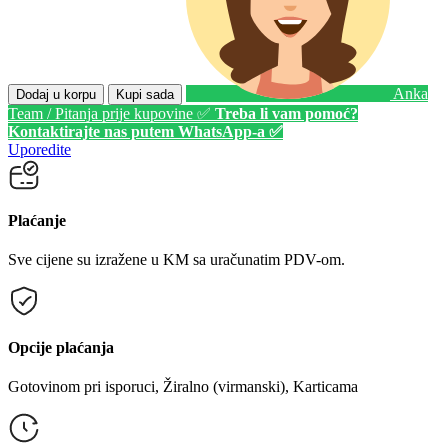
Anka
Dodaj u korpu
Kupi sada
Team / Pitanja prije kupovine ✅
Treba li vam pomoć?
Kontaktirajte nas putem WhatsApp-a ✅
Uporedite
Plaćanje
Sve cijene su izražene u KM sa uračunatim PDV-om.
Opcije plaćanja
Gotovinom pri isporuci, Žiralno (virmanski), Karticama