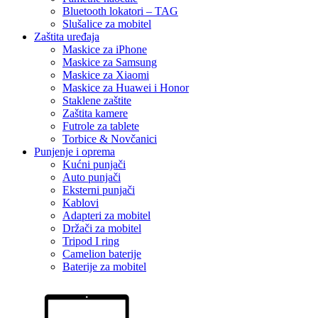
Bluetooth lokatori – TAG
Slušalice za mobitel
Zaštita uređaja
Maskice za iPhone
Maskice za Samsung
Maskice za Xiaomi
Maskice za Huawei i Honor
Staklene zaštite
Zaštita kamere
Futrole za tablete
Torbice & Novčanici
Punjenje i oprema
Kućni punjači
Auto punjači
Eksterni punjači
Kablovi
Adapteri za mobitel
Držači za mobitel
Tripod I ring
Camelion baterije
Baterije za mobitel