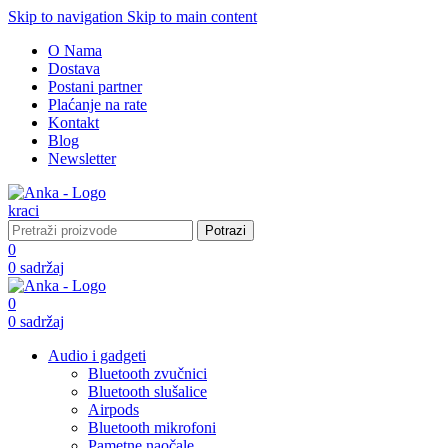
Skip to navigation
Skip to main content
O Nama
Dostava
Postani partner
Plaćanje na rate
Kontakt
Blog
Newsletter
Potrazi
0
0
sadržaj
0
0
sadržaj
Audio i gadgeti
Bluetooth zvučnici
Bluetooth slušalice
Airpods
Bluetooth mikrofoni
Pametne naočale