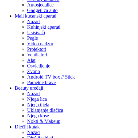
Autosjedalice
Gadgeti za auto
Mali kućanski aparati
Nazad
Kuhinjski aparati
Usisivači
Pegle
Video nadzor
Projektori
Ventilatori
Alat
Osvjetljenje
Zvono
Android TV box // Stick
Pametne brave
Beauty uređaji
Nazad
Njega lica
Njega tijela
Uklanjanje dlačica
Njega kose
Nokti & Makeup
Dječiji kutak
Nazad
Dječiji tableti