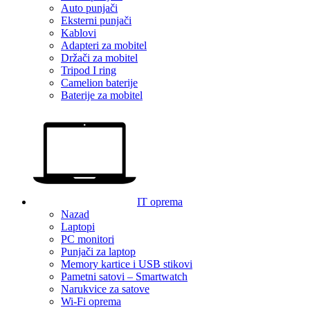
Auto punjači
Eksterni punjači
Kablovi
Adapteri za mobitel
Držači za mobitel
Tripod I ring
Camelion baterije
Baterije za mobitel
IT oprema
Nazad
Laptopi
PC monitori
Punjači za laptop
Memory kartice i USB stikovi
Pametni satovi – Smartwatch
Narukvice za satove
Wi-Fi oprema