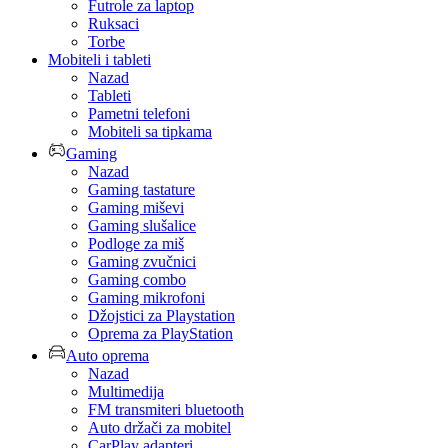
Futrole za laptop
Ruksaci
Torbe
Mobiteli i tableti
Nazad
Tableti
Pametni telefoni
Mobiteli sa tipkama
Gaming
Nazad
Gaming tastature
Gaming miševi
Gaming slušalice
Podloge za miš
Gaming zvučnici
Gaming combo
Gaming mikrofoni
Džojstici za Playstation
Oprema za PlayStation
Auto oprema
Nazad
Multimedija
FM transmiteri bluetooth
Auto držači za mobitel
CarPlay adapteri