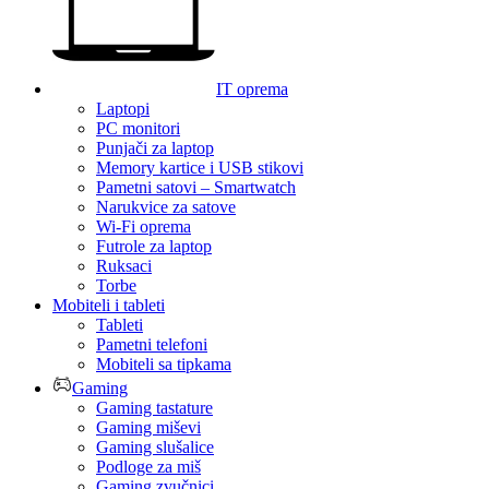
IT oprema
Laptopi
PC monitori
Punjači za laptop
Memory kartice i USB stikovi
Pametni satovi – Smartwatch
Narukvice za satove
Wi-Fi oprema
Futrole za laptop
Ruksaci
Torbe
Mobiteli i tableti
Tableti
Pametni telefoni
Mobiteli sa tipkama
Gaming
Gaming tastature
Gaming miševi
Gaming slušalice
Podloge za miš
Gaming zvučnici