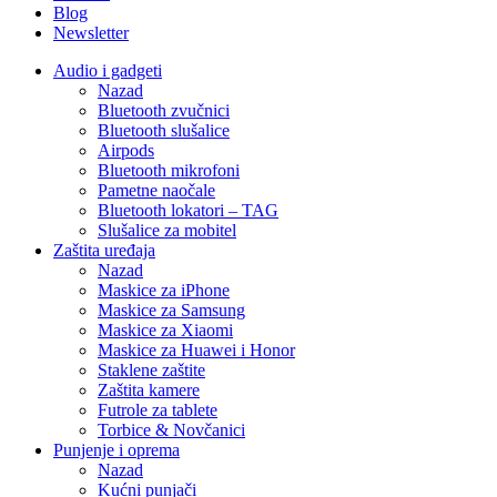
Blog
Newsletter
Audio i gadgeti
Nazad
Bluetooth zvučnici
Bluetooth slušalice
Airpods
Bluetooth mikrofoni
Pametne naočale
Bluetooth lokatori – TAG
Slušalice za mobitel
Zaštita uređaja
Nazad
Maskice za iPhone
Maskice za Samsung
Maskice za Xiaomi
Maskice za Huawei i Honor
Staklene zaštite
Zaštita kamere
Futrole za tablete
Torbice & Novčanici
Punjenje i oprema
Nazad
Kućni punjači