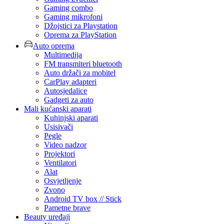
Gaming combo
Gaming mikrofoni
Džojstici za Playstation
Oprema za PlayStation
Auto oprema
Multimedija
FM transmiteri bluetooth
Auto držači za mobitel
CarPlay adapteri
Autosjedalice
Gadgeti za auto
Mali kućanski aparati
Kuhinjski aparati
Usisivači
Pegle
Video nadzor
Projektori
Ventilatori
Alat
Osvjetljenje
Zvono
Android TV box // Stick
Pametne brave
Beauty uređaji