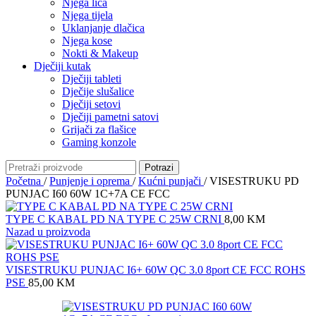
Njega lica
Njega tijela
Uklanjanje dlačica
Njega kose
Nokti & Makeup
Dječiji kutak
Dječiji tableti
Dječije slušalice
Dječiji setovi
Dječiji pametni satovi
Grijači za flašice
Gaming konzole
Potrazi
Početna
/
Punjenje i oprema
/
Kućni punjači
/
VISESTRUKU PD
PUNJAC I60 60W 1C+7A CE FCC
TYPE C KABAL PD NA TYPE C 25W CRNI
8,00
KM
Nazad u proizvoda
VISESTRUKU PUNJAC I6+ 60W QC 3.0 8port CE FCC ROHS
PSE
85,00
KM