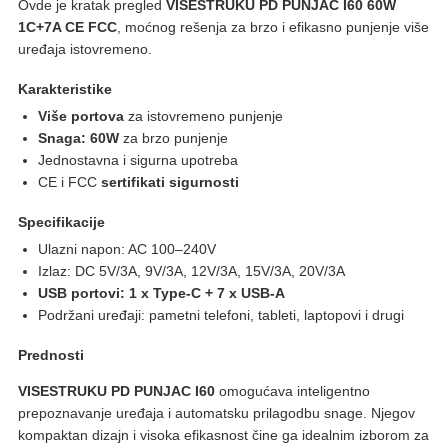
Ovde je kratak pregled
VISESTRUKU PD PUNJAC I60 60W
1C+7A CE FCC
, moćnog rešenja za brzo i efikasno punjenje više
uređaja istovremeno.
Karakteristike
Više portova
za istovremeno punjenje
Snaga: 60W
za brzo punjenje
Jednostavna i sigurna upotreba
CE i FCC
sertifikati sigurnosti
Specifikacije
Ulazni napon: AC 100–240V
Izlaz: DC 5V/3A, 9V/3A, 12V/3A, 15V/3A, 20V/3A
USB portovi: 1 x Type-C + 7 x USB-A
Podržani uređaji: pametni telefoni, tableti, laptopovi i drugi
Prednosti
VISESTRUKU PD PUNJAC I60
omogućava inteligentno
prepoznavanje uređaja i automatsku prilagodbu snage. Njegov
kompaktan dizajn i visoka efikasnost čine ga idealnim izborom za