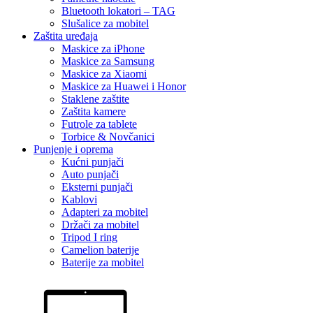
Bluetooth lokatori – TAG
Slušalice za mobitel
Zaštita uređaja
Maskice za iPhone
Maskice za Samsung
Maskice za Xiaomi
Maskice za Huawei i Honor
Staklene zaštite
Zaštita kamere
Futrole za tablete
Torbice & Novčanici
Punjenje i oprema
Kućni punjači
Auto punjači
Eksterni punjači
Kablovi
Adapteri za mobitel
Držači za mobitel
Tripod I ring
Camelion baterije
Baterije za mobitel