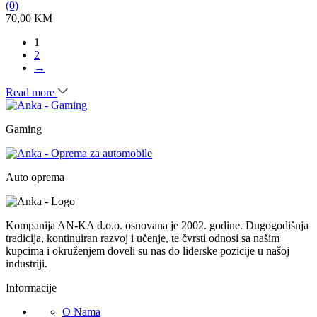
(0)
70,00
KM
1
2
→
Read more
Gaming
Auto oprema
Kompanija AN-KA d.o.o. osnovana je 2002. godine. Dugogodišnja
tradicija, kontinuiran razvoj i učenje, te čvrsti odnosi sa našim
kupcima i okruženjem doveli su nas do liderske pozicije u našoj
industriji.
Informacije
O Nama