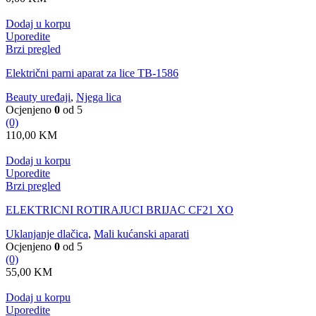
Dodaj u korpu
Uporedite
Brzi pregled
Električni parni aparat za lice TB-1586
Beauty uređaji
,
Njega lica
Ocjenjeno
0
od 5
(0)
110,00
KM
Dodaj u korpu
Uporedite
Brzi pregled
ELEKTRICNI ROTIRAJUCI BRIJAC CF21 XO
Uklanjanje dlačica
,
Mali kućanski aparati
Ocjenjeno
0
od 5
(0)
55,00
KM
Dodaj u korpu
Uporedite