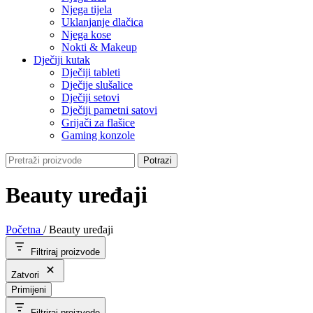
Njega tijela
Uklanjanje dlačica
Njega kose
Nokti & Makeup
Dječiji kutak
Dječiji tableti
Dječije slušalice
Dječiji setovi
Dječiji pametni satovi
Grijači za flašice
Gaming konzole
Potrazi
Beauty uređaji
Početna
/
Beauty uređaji
Filtriraj proizvode
Zatvori
Primijeni
Filtriraj proizvode