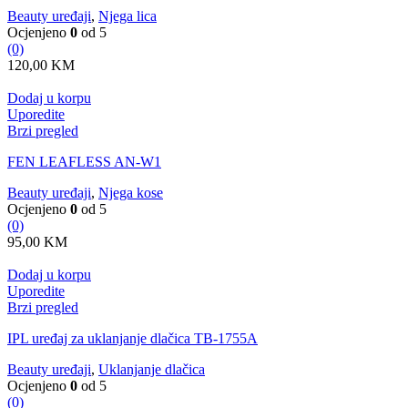
Beauty uređaji
,
Njega lica
Ocjenjeno
0
od 5
(0)
120,00
KM
Dodaj u korpu
Uporedite
Brzi pregled
FEN LEAFLESS AN-W1
Beauty uređaji
,
Njega kose
Ocjenjeno
0
od 5
(0)
95,00
KM
Dodaj u korpu
Uporedite
Brzi pregled
IPL uređaj za uklanjanje dlačica TB-1755A
Beauty uređaji
,
Uklanjanje dlačica
Ocjenjeno
0
od 5
(0)