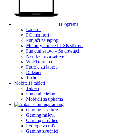
IT oprema
Laptopi
PC monitori
Punjači za laptop
Memory kartice i USB stikovi
Pametni satovi – Smartwatch
Narukvice za satove
Wi-Fi oprema
Futrole za laptop
Ruksaci
Torbe
Mobiteli i tableti
Tableti
Pametni telefoni
Mobiteli sa tipkama
Gaming
Gaming tastature
Gaming miševi
Gaming slušalice
Podloge za miš
Gaming zvučnici