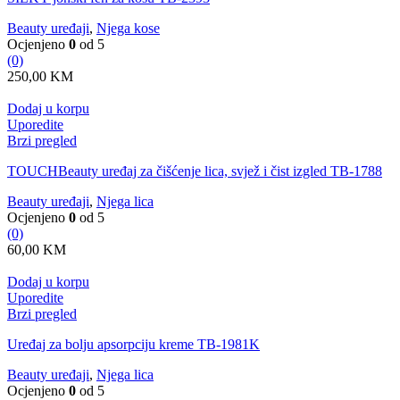
Beauty uređaji
,
Njega kose
Ocjenjeno
0
od 5
(0)
250,00
KM
Dodaj u korpu
Uporedite
Brzi pregled
TOUCHBeauty uređaj za čišćenje lica, svjež i čist izgled TB-1788
Beauty uređaji
,
Njega lica
Ocjenjeno
0
od 5
(0)
60,00
KM
Dodaj u korpu
Uporedite
Brzi pregled
Uređaj za bolju apsorpciju kreme TB-1981K
Beauty uređaji
,
Njega lica
Ocjenjeno
0
od 5