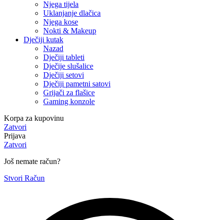
Njega tijela
Uklanjanje dlačica
Njega kose
Nokti & Makeup
Dječiji kutak
Nazad
Dječiji tableti
Dječije slušalice
Dječiji setovi
Dječiji pametni satovi
Grijači za flašice
Gaming konzole
Korpa za kupovinu
Zatvori
Prijava
Zatvori
Još nemate račun?
Stvori Račun