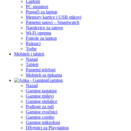
Laptopi
PC monitori
Punjači za laptop
Memory kartice i USB stikovi
Pametni satovi – Smartwatch
Narukvice za satove
Wi-Fi oprema
Futrole za laptop
Ruksaci
Torbe
Mobiteli i tableti
Nazad
Tableti
Pametni telefoni
Mobiteli sa tipkama
Gaming
Nazad
Gaming tastature
Gaming miševi
Gaming slušalice
Podloge za miš
Gaming zvučnici
Gaming combo
Gaming mikrofoni
Džojstici za Playstation