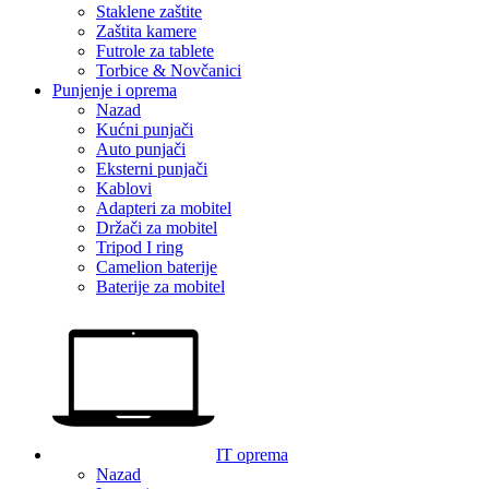
Staklene zaštite
Zaštita kamere
Futrole za tablete
Torbice & Novčanici
Punjenje i oprema
Nazad
Kućni punjači
Auto punjači
Eksterni punjači
Kablovi
Adapteri za mobitel
Držači za mobitel
Tripod I ring
Camelion baterije
Baterije za mobitel
IT oprema
Nazad