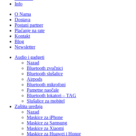
Info
O Nama
Dostava
Postani partner
Plaćanje na rate
Kontakt
Blog
Newsletter
Audio i gadgeti
Nazad
Bluetooth zvučnici
Bluetooth slušalice
Airpods
Bluetooth mikrofoni
Pametne naočale
Bluetooth lokatori – TAG
Slušalice za mobitel
Zaštita uređaja
Nazad
Maskice za iPhone
Maskice za Samsung
Maskice za Xiaomi
Maskice za Huawei i Honor