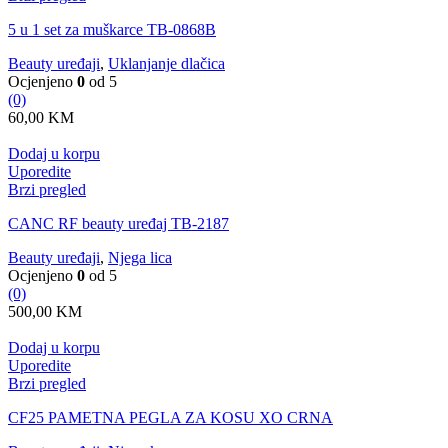
5 u 1 set za muškarce TB-0868B
Beauty uređaji
,
Uklanjanje dlačica
Ocjenjeno
0
od 5
(0)
60,00
KM
Dodaj u korpu
Uporedite
Brzi pregled
CANC RF beauty uređaj TB-2187
Beauty uređaji
,
Njega lica
Ocjenjeno
0
od 5
(0)
500,00
KM
Dodaj u korpu
Uporedite
Brzi pregled
CF25 PAMETNA PEGLA ZA KOSU XO CRNA