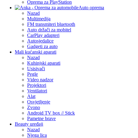
Oprema za PlayStation
Auto oprema
Nazad
Multimedija
FM transmiteri bluetooth
Auto držači za mobitel
CarPlay adapteri
Autosjedalice
Gadgeti za auto
Mali kućanski aparati
Nazad
Kuhinjski aparati
Usisivači
Pegle
Video nadzor
Projektori
Ventilatori
Alat
Osvjetljenje
Zvono
Android TV box // Stick
Pametne brave
Beauty uređaji
Nazad
Njega lica