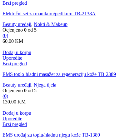
Brzi pregled
Električni set za manikuru/pedikuru TB-2138A
Beauty uređaji
,
Nokti & Makeup
Ocjenjeno
0
od 5
(0)
60,00
KM
Dodaj u korpu
Uporedite
Brzi pregled
EMS toplo-hladni masažer za regeneraciju kože TB-2389
Beauty uređaji
,
Njega tijela
Ocjenjeno
0
od 5
(0)
130,00
KM
Dodaj u korpu
Uporedite
Brzi pregled
EMS uređaj za toplu/hladnu njegu kože TB-1389