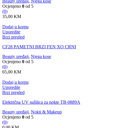
Beauty uređaji
,
Njega kose
Ocjenjeno
0
od 5
(0)
35,00
KM
Dodaj u korpu
Uporedite
Brzi pregled
CF28 PAMETNI BRZI FEN XO CRNI
Beauty uređaji
,
Njega kose
Ocjenjeno
0
od 5
(0)
65,00
KM
Dodaj u korpu
Uporedite
Brzi pregled
Električna UV sušilica za nokte TB-0889A
Beauty uređaji
,
Nokti & Makeup
Ocjenjeno
0
od 5
(0)
0,00
KM