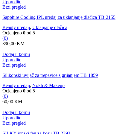
Uporedite
Brzi pregled
Sapphire Cooling IPL uređaj za uklanjanje dlačica TB-2155
Beauty uređaji
,
Uklanjanje dlačica
Ocjenjeno
0
od 5
(0)
390,00
KM
Dodaj u korpu
Uporedite
Brzi pregled
Silikonski uvijač za trepavice s grijanjem TB-1859
Beauty uređaji
,
Nokti & Makeup
Ocjenjeno
0
od 5
(0)
60,00
KM
Dodaj u korpu
Uporedite
Brzi pregled
SILKY jonski fen za kosu TB-2393