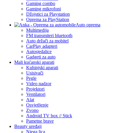
Gaming combo
Gaming mikrofoni
Džojstici za Playstation
Oprema za PlayStation
Auto oprema
Multimedija
FM transmiteri bluetooth
Auto držači za mobitel
CarPlay adapteri
Autosjedalice
Gadgeti za auto
Mali kućanski aparati
Kuhinjski aparati
Usisivači
Pegle
Video nadzor
Projektori
Ventilatori
Alat
Osvjetljenje
Zvono
Android TV box // Stick
Pametne brave
Beauty uređaji
Njega lica