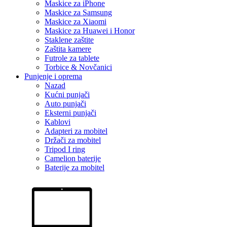
Maskice za iPhone
Maskice za Samsung
Maskice za Xiaomi
Maskice za Huawei i Honor
Staklene zaštite
Zaštita kamere
Futrole za tablete
Torbice & Novčanici
Punjenje i oprema
Nazad
Kućni punjači
Auto punjači
Eksterni punjači
Kablovi
Adapteri za mobitel
Držači za mobitel
Tripod I ring
Camelion baterije
Baterije za mobitel