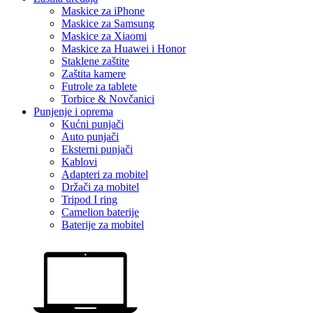
Maskice za iPhone
Maskice za Samsung
Maskice za Xiaomi
Maskice za Huawei i Honor
Staklene zaštite
Zaštita kamere
Futrole za tablete
Torbice & Novčanici
Punjenje i oprema
Kućni punjači
Auto punjači
Eksterni punjači
Kablovi
Adapteri za mobitel
Držači za mobitel
Tripod I ring
Camelion baterije
Baterije za mobitel