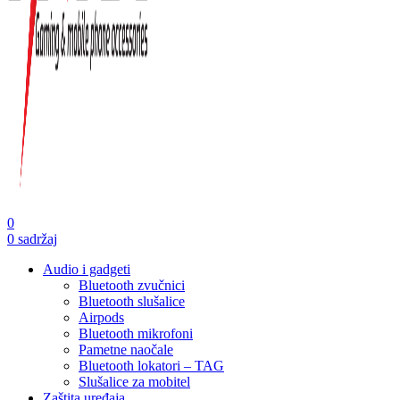
0
0
sadržaj
Audio i gadgeti
Bluetooth zvučnici
Bluetooth slušalice
Airpods
Bluetooth mikrofoni
Pametne naočale
Bluetooth lokatori – TAG
Slušalice za mobitel
Zaštita uređaja