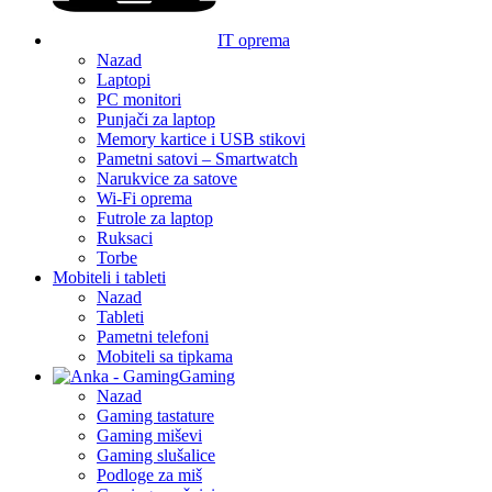
IT oprema
Nazad
Laptopi
PC monitori
Punjači za laptop
Memory kartice i USB stikovi
Pametni satovi – Smartwatch
Narukvice za satove
Wi-Fi oprema
Futrole za laptop
Ruksaci
Torbe
Mobiteli i tableti
Nazad
Tableti
Pametni telefoni
Mobiteli sa tipkama
Gaming
Nazad
Gaming tastature
Gaming miševi
Gaming slušalice
Podloge za miš