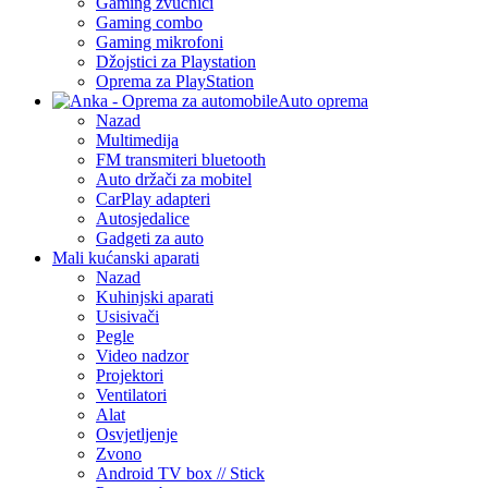
Gaming zvučnici
Gaming combo
Gaming mikrofoni
Džojstici za Playstation
Oprema za PlayStation
Auto oprema
Nazad
Multimedija
FM transmiteri bluetooth
Auto držači za mobitel
CarPlay adapteri
Autosjedalice
Gadgeti za auto
Mali kućanski aparati
Nazad
Kuhinjski aparati
Usisivači
Pegle
Video nadzor
Projektori
Ventilatori
Alat
Osvjetljenje
Zvono
Android TV box // Stick