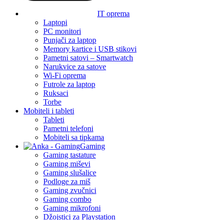
IT oprema
Laptopi
PC monitori
Punjači za laptop
Memory kartice i USB stikovi
Pametni satovi – Smartwatch
Narukvice za satove
Wi-Fi oprema
Futrole za laptop
Ruksaci
Torbe
Mobiteli i tableti
Tableti
Pametni telefoni
Mobiteli sa tipkama
Gaming
Gaming tastature
Gaming miševi
Gaming slušalice
Podloge za miš
Gaming zvučnici
Gaming combo
Gaming mikrofoni
Džojstici za Playstation