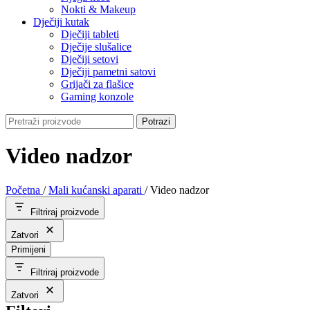
Nokti & Makeup
Dječiji kutak
Dječiji tableti
Dječije slušalice
Dječiji setovi
Dječiji pametni satovi
Grijači za flašice
Gaming konzole
Potrazi
Video nadzor
Početna
/
Mali kućanski aparati
/
Video nadzor
Filtriraj proizvode
Zatvori
Primijeni
Filtriraj proizvode
Zatvori