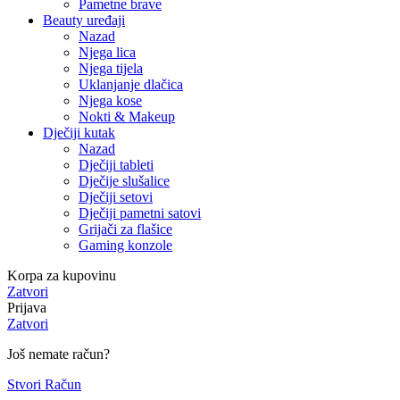
Pametne brave
Beauty uređaji
Nazad
Njega lica
Njega tijela
Uklanjanje dlačica
Njega kose
Nokti & Makeup
Dječiji kutak
Nazad
Dječiji tableti
Dječije slušalice
Dječiji setovi
Dječiji pametni satovi
Grijači za flašice
Gaming konzole
Korpa za kupovinu
Zatvori
Prijava
Zatvori
Još nemate račun?
Stvori Račun