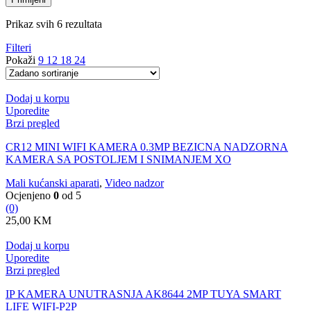
Prikaz svih 6 rezultata
Filteri
Pokaži
9
12
18
24
Dodaj u korpu
Uporedite
Brzi pregled
CR12 MINI WIFI KAMERA 0.3MP BEZICNA NADZORNA
KAMERA SA POSTOLJEM I SNIMANJEM XO
Mali kućanski aparati
,
Video nadzor
Ocjenjeno
0
od 5
(0)
25,00
KM
Dodaj u korpu
Uporedite
Brzi pregled
IP KAMERA UNUTRASNJA AK8644 2MP TUYA SMART
LIFE WIFI-P2P