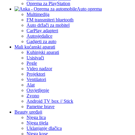
Oprema za PlayStation
Auto oprema
Multimedija
FM transmiteri bluetooth
Auto držači za mobitel
CarPlay adapteri
Autosjedalice
Gadgeti za auto
Mali kućanski aparati
Kuhinjski aparati
Usisivači
Pegle
Video nadzor
Projektori
Ventilatori
Alat
Osvjetljenje
Zvono
Android TV box // Stick
Pametne brave
Beauty uređaji
Njega lica
Njega tijela
Uklanjanje dlačica
Njega kose