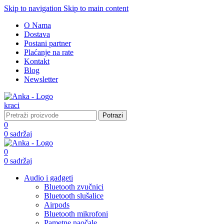
Skip to navigation
Skip to main content
O Nama
Dostava
Postani partner
Plaćanje na rate
Kontakt
Blog
Newsletter
Potrazi
0
0
sadržaj
0
0
sadržaj
Audio i gadgeti
Bluetooth zvučnici
Bluetooth slušalice
Airpods
Bluetooth mikrofoni
Pametne naočale