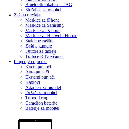
Bluetooth lokatori – TAG
Slušalice za mobitel
Zaštita uređaja
Maskice za iPhone
Maskice za Samsung
Maskice za Xiaomi
Maskice za Huawei i Honor
Staklene zaštite
Zaštita kamere
Futrole za tablete
Torbice & Novčanici
Punjenje i oprema
Kućni punjači
Auto punjači
Eksterni punjači
Kablovi
Adapteri za mobitel
Držači za mobitel
Tripod I ring
Camelion baterije
Baterije za mobitel