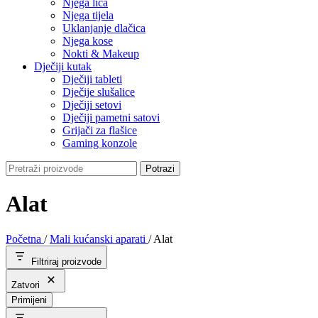
Njega lica
Njega tijela
Uklanjanje dlačica
Njega kose
Nokti & Makeup
Dječiji kutak
Dječiji tableti
Dječije slušalice
Dječiji setovi
Dječiji pametni satovi
Grijači za flašice
Gaming konzole
Potrazi
Alat
Početna
/
Mali kućanski aparati
/
Alat
Filtriraj proizvode
Zatvori
Primijeni