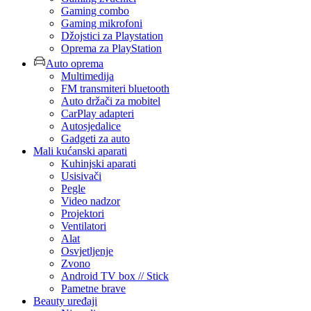
Gaming combo
Gaming mikrofoni
Džojstici za Playstation
Oprema za PlayStation
Auto oprema
Multimedija
FM transmiteri bluetooth
Auto držači za mobitel
CarPlay adapteri
Autosjedalice
Gadgeti za auto
Mali kućanski aparati
Kuhinjski aparati
Usisivači
Pegle
Video nadzor
Projektori
Ventilatori
Alat
Osvjetljenje
Zvono
Android TV box // Stick
Pametne brave
Beauty uređaji