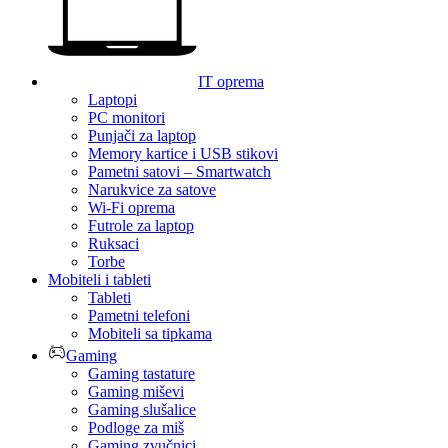
IT oprema
Laptopi
PC monitori
Punjači za laptop
Memory kartice i USB stikovi
Pametni satovi – Smartwatch
Narukvice za satove
Wi-Fi oprema
Futrole za laptop
Ruksaci
Torbe
Mobiteli i tableti
Tableti
Pametni telefoni
Mobiteli sa tipkama
Gaming
Gaming tastature
Gaming miševi
Gaming slušalice
Podloge za miš
Gaming zvučnici