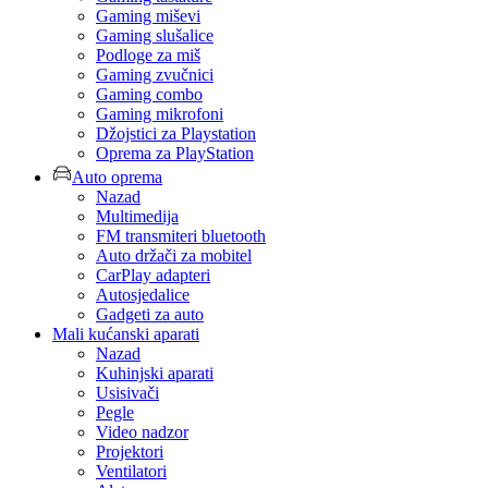
Gaming miševi
Gaming slušalice
Podloge za miš
Gaming zvučnici
Gaming combo
Gaming mikrofoni
Džojstici za Playstation
Oprema za PlayStation
Auto oprema
Nazad
Multimedija
FM transmiteri bluetooth
Auto držači za mobitel
CarPlay adapteri
Autosjedalice
Gadgeti za auto
Mali kućanski aparati
Nazad
Kuhinjski aparati
Usisivači
Pegle
Video nadzor
Projektori
Ventilatori