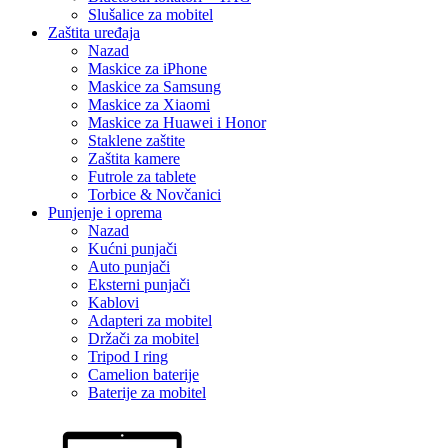
Slušalice za mobitel
Zaštita uređaja
Nazad
Maskice za iPhone
Maskice za Samsung
Maskice za Xiaomi
Maskice za Huawei i Honor
Staklene zaštite
Zaštita kamere
Futrole za tablete
Torbice & Novčanici
Punjenje i oprema
Nazad
Kućni punjači
Auto punjači
Eksterni punjači
Kablovi
Adapteri za mobitel
Držači za mobitel
Tripod I ring
Camelion baterije
Baterije za mobitel