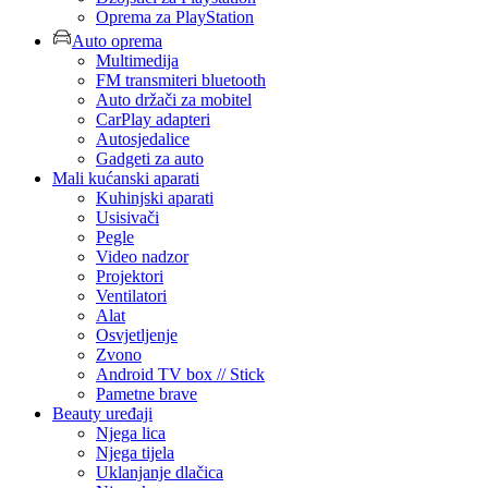
Oprema za PlayStation
Auto oprema
Multimedija
FM transmiteri bluetooth
Auto držači za mobitel
CarPlay adapteri
Autosjedalice
Gadgeti za auto
Mali kućanski aparati
Kuhinjski aparati
Usisivači
Pegle
Video nadzor
Projektori
Ventilatori
Alat
Osvjetljenje
Zvono
Android TV box // Stick
Pametne brave
Beauty uređaji
Njega lica
Njega tijela
Uklanjanje dlačica