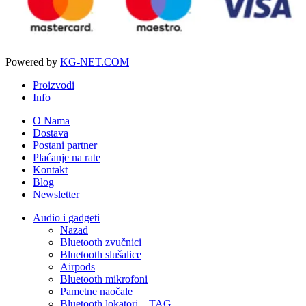
Powered by
KG-NET.COM
Proizvodi
Info
O Nama
Dostava
Postani partner
Plaćanje na rate
Kontakt
Blog
Newsletter
Audio i gadgeti
Nazad
Bluetooth zvučnici
Bluetooth slušalice
Airpods
Bluetooth mikrofoni
Pametne naočale
Bluetooth lokatori – TAG