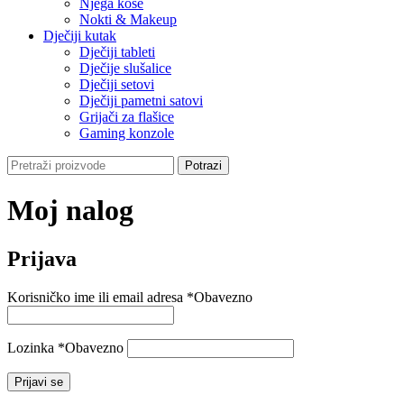
Njega kose
Nokti & Makeup
Dječiji kutak
Dječiji tableti
Dječije slušalice
Dječiji setovi
Dječiji pametni satovi
Grijači za flašice
Gaming konzole
Potrazi
Moj nalog
Prijava
Korisničko ime ili email adresa
*
Obavezno
Lozinka
*
Obavezno
Prijavi se