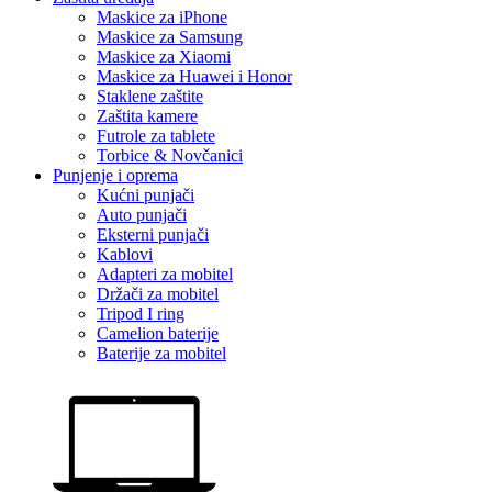
Maskice za iPhone
Maskice za Samsung
Maskice za Xiaomi
Maskice za Huawei i Honor
Staklene zaštite
Zaštita kamere
Futrole za tablete
Torbice & Novčanici
Punjenje i oprema
Kućni punjači
Auto punjači
Eksterni punjači
Kablovi
Adapteri za mobitel
Držači za mobitel
Tripod I ring
Camelion baterije
Baterije za mobitel