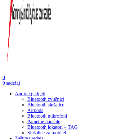
0
0
sadržaj
Audio i gadgeti
Bluetooth zvučnici
Bluetooth slušalice
Airpods
Bluetooth mikrofoni
Pametne naočale
Bluetooth lokatori – TAG
Slušalice za mobitel
Zaštita uređaja