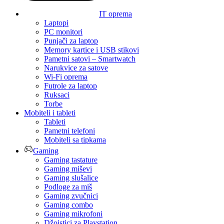
IT oprema
Laptopi
PC monitori
Punjači za laptop
Memory kartice i USB stikovi
Pametni satovi – Smartwatch
Narukvice za satove
Wi-Fi oprema
Futrole za laptop
Ruksaci
Torbe
Mobiteli i tableti
Tableti
Pametni telefoni
Mobiteli sa tipkama
Gaming
Gaming tastature
Gaming miševi
Gaming slušalice
Podloge za miš
Gaming zvučnici
Gaming combo
Gaming mikrofoni
Džojstici za Playstation