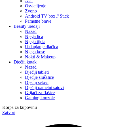
Alat
Osvjetljenje
Zvono
Android TV box // Stick
Pametne brave
Beauty uređaji
Nazad
Njega lica
Njega tijela
Uklanjanje dlačica
Njega kose
Nokti & Makeup
Dječiji kutak
Nazad
Dječiji tableti
Dječije slušalice
Dječiji setovi
Dječiji pametni satovi
Grijači za flašice
Gaming konzole
Korpa za kupovinu
Zatvori