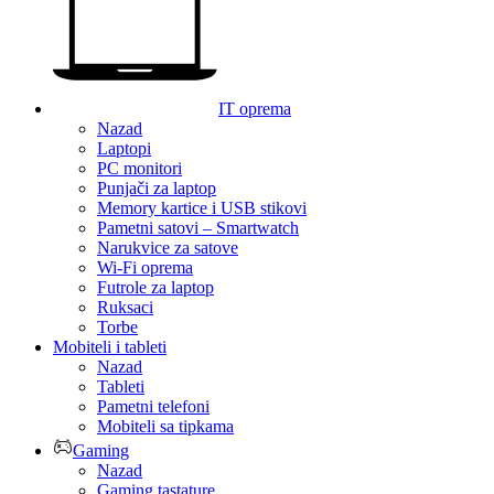
IT oprema
Nazad
Laptopi
PC monitori
Punjači za laptop
Memory kartice i USB stikovi
Pametni satovi – Smartwatch
Narukvice za satove
Wi-Fi oprema
Futrole za laptop
Ruksaci
Torbe
Mobiteli i tableti
Nazad
Tableti
Pametni telefoni
Mobiteli sa tipkama
Gaming
Nazad
Gaming tastature