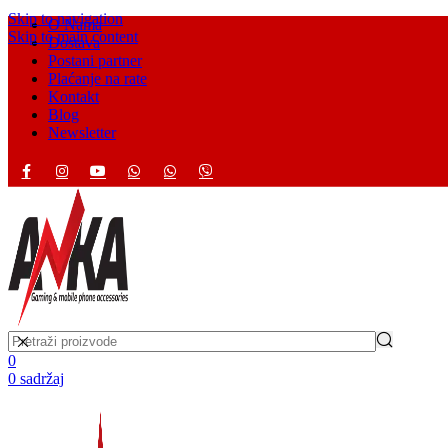
Skip to navigation
O Nama
Skip to main content
Dostava
Postani partner
Plaćanje na rate
Kontakt
Blog
Newsletter
0
0
sadržaj