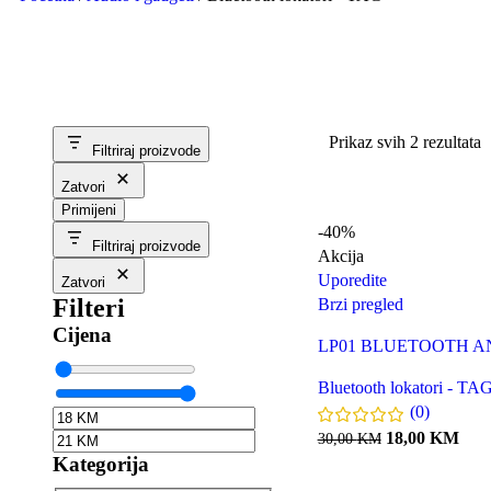
Prikaz svih 2 rezultata
Filtriraj proizvode
Zatvori
Primijeni
-40%
Filtriraj proizvode
Akcija
Uporedite
Zatvori
Filteri
Brzi pregled
Cijena
LP01 BLUETOOTH A
Bluetooth lokatori - TA
(0)
18,00
KM
30,00
KM
Kategorija