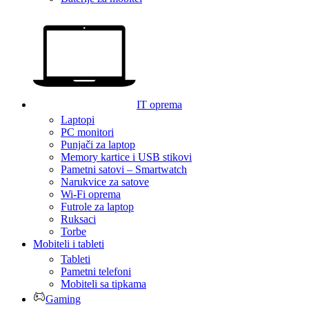
IT oprema
Laptopi
PC monitori
Punjači za laptop
Memory kartice i USB stikovi
Pametni satovi – Smartwatch
Narukvice za satove
Wi-Fi oprema
Futrole za laptop
Ruksaci
Torbe
Mobiteli i tableti
Tableti
Pametni telefoni
Mobiteli sa tipkama
Gaming