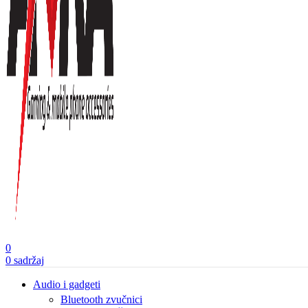
0
0
sadržaj
Audio i gadgeti
Bluetooth zvučnici