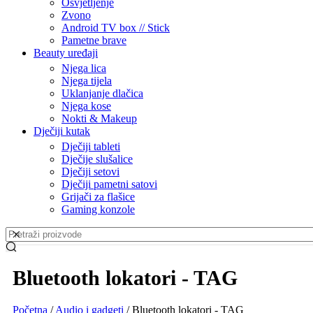
Osvjetljenje
Zvono
Android TV box // Stick
Pametne brave
Beauty uređaji
Njega lica
Njega tijela
Uklanjanje dlačica
Njega kose
Nokti & Makeup
Dječiji kutak
Dječiji tableti
Dječije slušalice
Dječiji setovi
Dječiji pametni satovi
Grijači za flašice
Gaming konzole
Bluetooth lokatori - TAG
Početna
/
Audio i gadgeti
/
Bluetooth lokatori - TAG