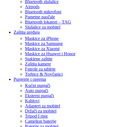
Bluetooth slušalice
Airpods
Bluetooth mikrofoni
Pametne naočale
Bluetooth lokatori – TAG
Slušalice za mobitel
Zaštita uređaja
Maskice za iPhone
Maskice za Samsung
Maskice za Xiaomi
Maskice za Huawei i Honor
Staklene zaštite
Zaštita kamere
Futrole za tablete
Torbice & Novčanici
Punjenje i oprema
Kućni punjači
Auto punjači
Eksterni punjači
Kablovi
Adapteri za mobitel
Držači za mobitel
Tripod I ring
Camelion baterije
Baterije za mobitel