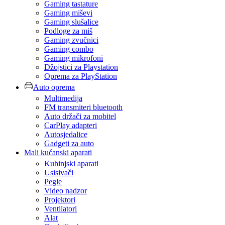
Gaming tastature
Gaming miševi
Gaming slušalice
Podloge za miš
Gaming zvučnici
Gaming combo
Gaming mikrofoni
Džojstici za Playstation
Oprema za PlayStation
Auto oprema
Multimedija
FM transmiteri bluetooth
Auto držači za mobitel
CarPlay adapteri
Autosjedalice
Gadgeti za auto
Mali kućanski aparati
Kuhinjski aparati
Usisivači
Pegle
Video nadzor
Projektori
Ventilatori
Alat