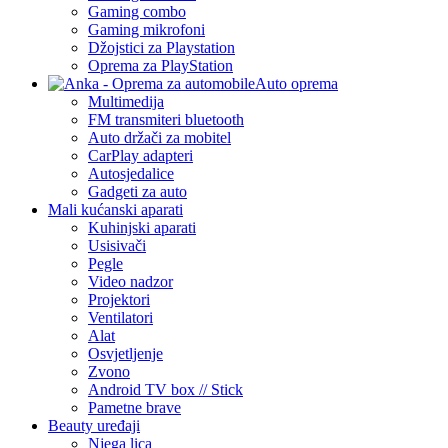
Gaming combo
Gaming mikrofoni
Džojstici za Playstation
Oprema za PlayStation
Auto oprema
Multimedija
FM transmiteri bluetooth
Auto držači za mobitel
CarPlay adapteri
Autosjedalice
Gadgeti za auto
Mali kućanski aparati
Kuhinjski aparati
Usisivači
Pegle
Video nadzor
Projektori
Ventilatori
Alat
Osvjetljenje
Zvono
Android TV box // Stick
Pametne brave
Beauty uređaji
Njega lica