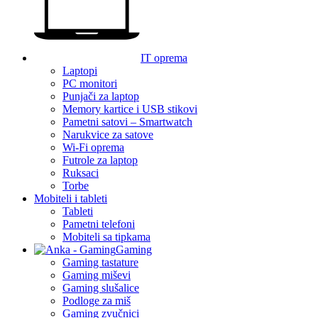
IT oprema
Laptopi
PC monitori
Punjači za laptop
Memory kartice i USB stikovi
Pametni satovi – Smartwatch
Narukvice za satove
Wi-Fi oprema
Futrole za laptop
Ruksaci
Torbe
Mobiteli i tableti
Tableti
Pametni telefoni
Mobiteli sa tipkama
Gaming
Gaming tastature
Gaming miševi
Gaming slušalice
Podloge za miš
Gaming zvučnici