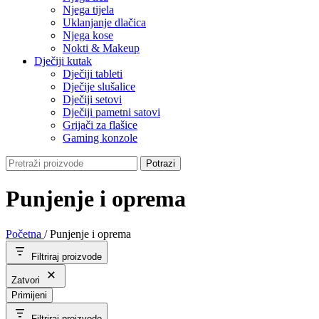
Njega tijela
Uklanjanje dlačica
Njega kose
Nokti & Makeup
Dječiji kutak
Dječiji tableti
Dječije slušalice
Dječiji setovi
Dječiji pametni satovi
Grijači za flašice
Gaming konzole
Potrazi
Punjenje i oprema
Početna
/
Punjenje i oprema
Filtriraj proizvode
Zatvori
Primijeni
Filtriraj proizvode