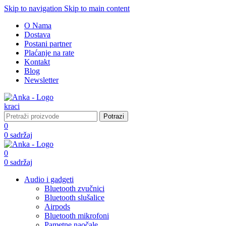
Skip to navigation
Skip to main content
O Nama
Dostava
Postani partner
Plaćanje na rate
Kontakt
Blog
Newsletter
Potrazi
0
0
sadržaj
0
0
sadržaj
Audio i gadgeti
Bluetooth zvučnici
Bluetooth slušalice
Airpods
Bluetooth mikrofoni
Pametne naočale