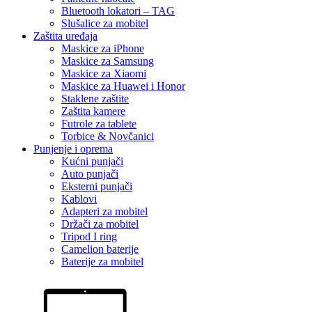
Bluetooth lokatori – TAG
Slušalice za mobitel
Zaštita uređaja
Maskice za iPhone
Maskice za Samsung
Maskice za Xiaomi
Maskice za Huawei i Honor
Staklene zaštite
Zaštita kamere
Futrole za tablete
Torbice & Novčanici
Punjenje i oprema
Kućni punjači
Auto punjači
Eksterni punjači
Kablovi
Adapteri za mobitel
Držači za mobitel
Tripod I ring
Camelion baterije
Baterije za mobitel