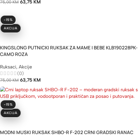
63,75
KM
75,00
KM
-15%
AKCIJA
Dodaj U Korpu
KINGSLONG PUTNICKI RUKSAK ZA MAME I BEBE KLB190228PK-
CAMO ROZA
Ruksaci
,
Akcije
(0)
63,75
KM
75,00
KM
-15%
AKCIJA
Dodaj U Korpu
MODNI MUSKI RUKSAK SHBO-R F-202 CRNI GRADSKI RANAC