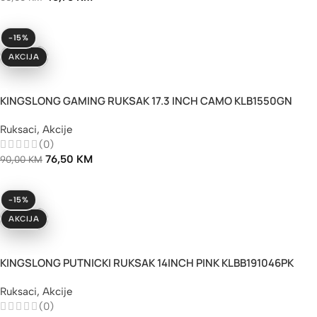
-15%
AKCIJA
Dodaj U Korpu
KINGSLONG GAMING RUKSAK 17.3 INCH CAMO KLB1550GN
Ruksaci
,
Akcije
(0)
76,50
KM
90,00
KM
-15%
AKCIJA
Dodaj U Korpu
KINGSLONG PUTNICKI RUKSAK 14INCH PINK KLBB191046PK
Ruksaci
,
Akcije
(0)