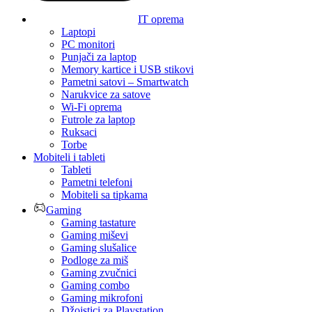
IT oprema
Laptopi
PC monitori
Punjači za laptop
Memory kartice i USB stikovi
Pametni satovi – Smartwatch
Narukvice za satove
Wi-Fi oprema
Futrole za laptop
Ruksaci
Torbe
Mobiteli i tableti
Tableti
Pametni telefoni
Mobiteli sa tipkama
Gaming
Gaming tastature
Gaming miševi
Gaming slušalice
Podloge za miš
Gaming zvučnici
Gaming combo
Gaming mikrofoni
Džojstici za Playstation