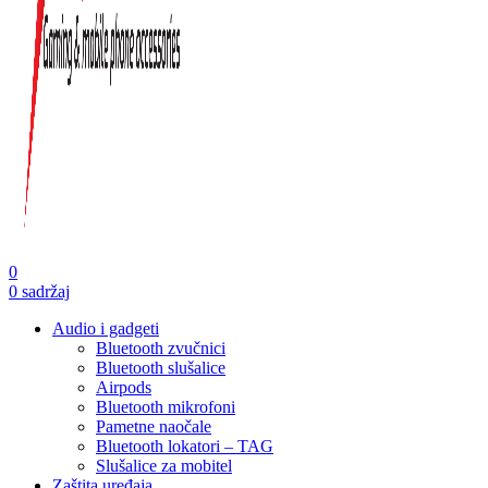
0
0
sadržaj
Audio i gadgeti
Bluetooth zvučnici
Bluetooth slušalice
Airpods
Bluetooth mikrofoni
Pametne naočale
Bluetooth lokatori – TAG
Slušalice za mobitel
Zaštita uređaja