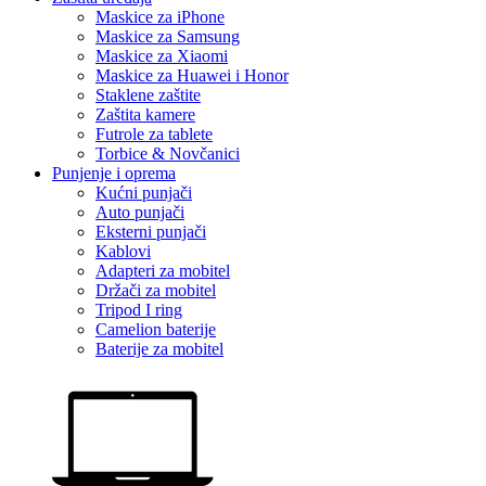
Maskice za iPhone
Maskice za Samsung
Maskice za Xiaomi
Maskice za Huawei i Honor
Staklene zaštite
Zaštita kamere
Futrole za tablete
Torbice & Novčanici
Punjenje i oprema
Kućni punjači
Auto punjači
Eksterni punjači
Kablovi
Adapteri za mobitel
Držači za mobitel
Tripod I ring
Camelion baterije
Baterije za mobitel