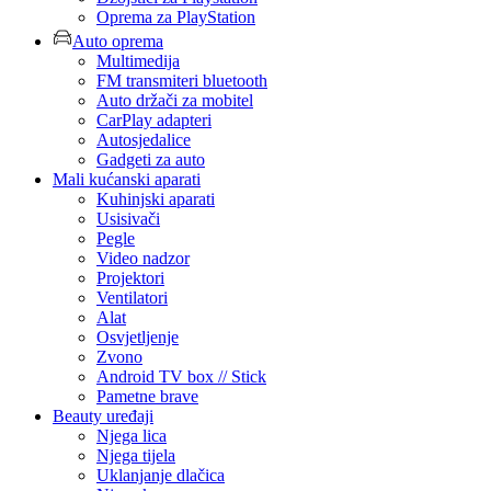
Oprema za PlayStation
Auto oprema
Multimedija
FM transmiteri bluetooth
Auto držači za mobitel
CarPlay adapteri
Autosjedalice
Gadgeti za auto
Mali kućanski aparati
Kuhinjski aparati
Usisivači
Pegle
Video nadzor
Projektori
Ventilatori
Alat
Osvjetljenje
Zvono
Android TV box // Stick
Pametne brave
Beauty uređaji
Njega lica
Njega tijela
Uklanjanje dlačica