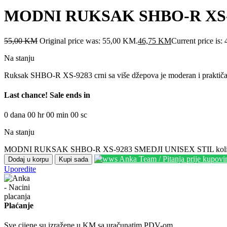
MODNI RUKSAK SHBO-R XS-
55,00
KM
Original price was: 55,00 KM.
46,75
KM
Current price is
Na stanju
Ruksak SHBO-R XS-9283 crni sa više džepova je moderan i praktičan g
Last chance! Sale ends in
0
dana
00
hr
00
min
00
sc
Na stanju
MODNI RUKSAK SHBO-R XS-9283 SMEDJI UNISEX STIL koli
Anka Team / Pitanja prije kupov
Dodaj u korpu
Kupi sada
Uporedite
Plaćanje
Sve cijene su izražene u KM sa uračunatim PDV-om.