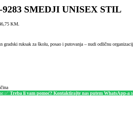
9283 SMEDJI UNISEX STIL
: 46,75 KM.
radski ruksak za školu, posao i putovanja – nudi odličnu organizaciju
čina
ine ✅
Treba li vam pomoć? Kontaktirajte nas putem WhatsApp-a 