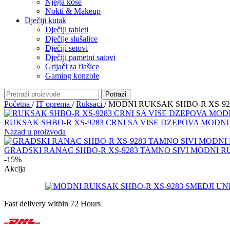
Njega kose
Nokti & Makeup
Dječiji kutak
Dječiji tableti
Dječije slušalice
Dječiji setovi
Dječiji pametni satovi
Grijači za flašice
Gaming konzole
Potrazi
Početna
/
IT oprema
/
Ruksaci
/
MODNI RUKSAK SHBO-R XS-928
RUKSAK SHBO-R XS-9283 CRNI SA VISE DZEPOVA MODN
Nazad u proizvoda
GRADSKI RANAC SHBO-R XS-9283 TAMNO SIVI MODNI 
-15%
Akcija
Fast delivery within 72 Hours