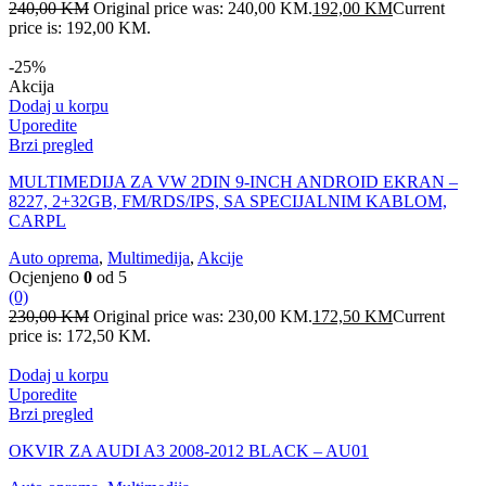
240,00
KM
Original price was: 240,00 KM.
192,00
KM
Current
price is: 192,00 KM.
-25%
Akcija
Dodaj u korpu
Uporedite
Brzi pregled
MULTIMEDIJA ZA VW 2DIN 9-INCH ANDROID EKRAN –
8227, 2+32GB, FM/RDS/IPS, SA SPECIJALNIM KABLOM,
CARPL
Auto oprema
,
Multimedija
,
Akcije
Ocjenjeno
0
od 5
(0)
230,00
KM
Original price was: 230,00 KM.
172,50
KM
Current
price is: 172,50 KM.
Dodaj u korpu
Uporedite
Brzi pregled
OKVIR ZA AUDI A3 2008-2012 BLACK – AU01