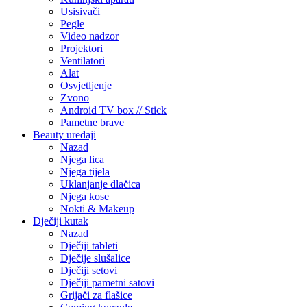
Usisivači
Pegle
Video nadzor
Projektori
Ventilatori
Alat
Osvjetljenje
Zvono
Android TV box // Stick
Pametne brave
Beauty uređaji
Nazad
Njega lica
Njega tijela
Uklanjanje dlačica
Njega kose
Nokti & Makeup
Dječiji kutak
Nazad
Dječiji tableti
Dječije slušalice
Dječiji setovi
Dječiji pametni satovi
Grijači za flašice