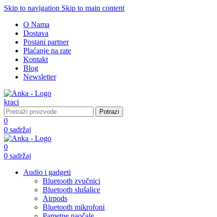
Skip to navigation
Skip to main content
O Nama
Dostava
Postani partner
Plaćanje na rate
Kontakt
Blog
Newsletter
Potrazi
0
0
sadržaj
0
0
sadržaj
Audio i gadgeti
Bluetooth zvučnici
Bluetooth slušalice
Airpods
Bluetooth mikrofoni
Pametne naočale