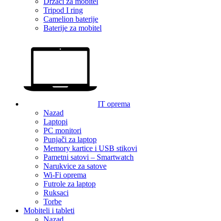
Držači za mobitel
Tripod I ring
Camelion baterije
Baterije za mobitel
IT oprema
Nazad
Laptopi
PC monitori
Punjači za laptop
Memory kartice i USB stikovi
Pametni satovi – Smartwatch
Narukvice za satove
Wi-Fi oprema
Futrole za laptop
Ruksaci
Torbe
Mobiteli i tableti
Nazad