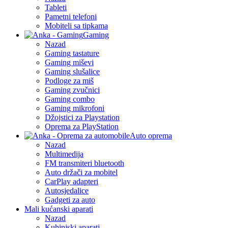
Tableti
Pametni telefoni
Mobiteli sa tipkama
Gaming
Nazad
Gaming tastature
Gaming miševi
Gaming slušalice
Podloge za miš
Gaming zvučnici
Gaming combo
Gaming mikrofoni
Džojstici za Playstation
Oprema za PlayStation
Auto oprema
Nazad
Multimedija
FM transmiteri bluetooth
Auto držači za mobitel
CarPlay adapteri
Autosjedalice
Gadgeti za auto
Mali kućanski aparati
Nazad
Kuhinjski aparati