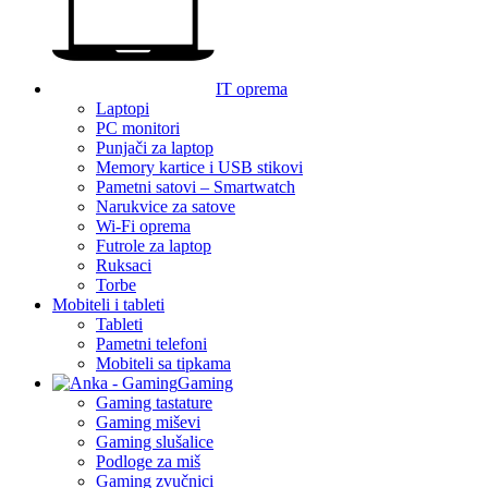
IT oprema
Laptopi
PC monitori
Punjači za laptop
Memory kartice i USB stikovi
Pametni satovi – Smartwatch
Narukvice za satove
Wi-Fi oprema
Futrole za laptop
Ruksaci
Torbe
Mobiteli i tableti
Tableti
Pametni telefoni
Mobiteli sa tipkama
Gaming
Gaming tastature
Gaming miševi
Gaming slušalice
Podloge za miš
Gaming zvučnici