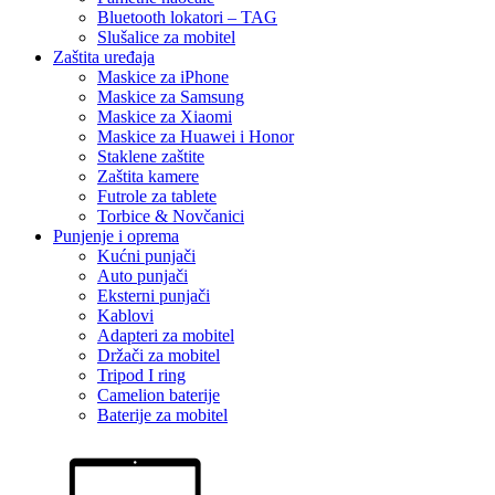
Bluetooth lokatori – TAG
Slušalice za mobitel
Zaštita uređaja
Maskice za iPhone
Maskice za Samsung
Maskice za Xiaomi
Maskice za Huawei i Honor
Staklene zaštite
Zaštita kamere
Futrole za tablete
Torbice & Novčanici
Punjenje i oprema
Kućni punjači
Auto punjači
Eksterni punjači
Kablovi
Adapteri za mobitel
Držači za mobitel
Tripod I ring
Camelion baterije
Baterije za mobitel