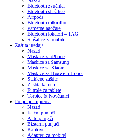
Nazad
Bluetooth zvučnici
Bluetooth slušalice
Airpods
Bluetooth mikrofoni
Pametne naočale
Bluetooth lokatori – TAG
Slušalice za mobitel
Zaštita uređaja
Nazad
Maskice za iPhone
Maskice za Samsung
Maskice za Xiaomi
Maskice za Huawei i Honor
Staklene zaštite
Zaštita kamere
Futrole za tablete
Torbice & Novčanici
Punjenje i oprema
Nazad
Kućni punjači
Auto punjači
Eksterni punjači
Kablovi
Adapteri za mobitel