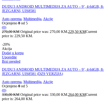
DUDU3 ANDROID MULTIMEDIJA ZA AUTO – 9’, 4-64GB, 8-
JEZGARNI, UIS8581
Auto oprema
,
Multimedija
,
Akcije
Ocjenjeno
0
od 5
(0)
270,00
KM
Original price was: 270,00 KM.
229,50
KM
Current
price is: 229,50 KM.
-20%
Akcija
Dodaj u korpu
Uporedite
Brzi pregled
DUDU3 ANDROID MULTIMEDIJA ZA AUTO – 9’, 4-64GB, 8-
JEZGARNI, UIS8581 (DZ9 VERZIJA)
Auto oprema
,
Multimedija
,
Akcije
Ocjenjeno
0
od 5
(0)
330,00
KM
Original price was: 330,00 KM.
264,00
KM
Current
price is: 264,00 KM.