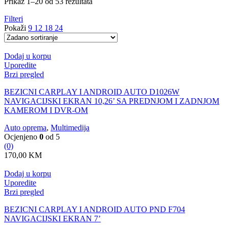
Prikaz 1–20 od 53 rezultata
Filteri
Pokaži
9
12
18
24
Dodaj u korpu
Uporedite
Brzi pregled
BEZICNI CARPLAY I ANDROID AUTO D1026W
NAVIGACIJSKI EKRAN 10,26’ SA PREDNJOM I ZADNJOM
KAMEROM I DVR-OM
Auto oprema
,
Multimedija
Ocjenjeno
0
od 5
(0)
170,00
KM
Dodaj u korpu
Uporedite
Brzi pregled
BEZICNI CARPLAY I ANDROID AUTO PND F704
NAVIGACIJSKI EKRAN 7’