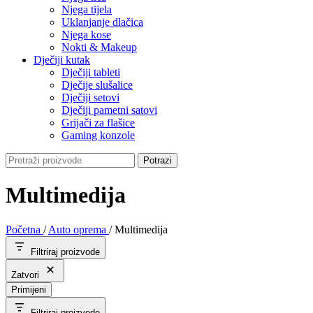
Njega tijela
Uklanjanje dlačica
Njega kose
Nokti & Makeup
Dječiji kutak
Dječiji tableti
Dječije slušalice
Dječiji setovi
Dječiji pametni satovi
Grijači za flašice
Gaming konzole
Potrazi
Multimedija
Početna
/
Auto oprema
/
Multimedija
Filtriraj proizvode
Zatvori
Primijeni
Filtriraj proizvode