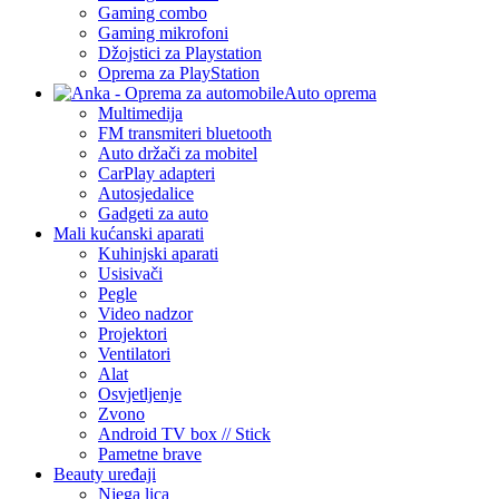
Gaming combo
Gaming mikrofoni
Džojstici za Playstation
Oprema za PlayStation
Auto oprema
Multimedija
FM transmiteri bluetooth
Auto držači za mobitel
CarPlay adapteri
Autosjedalice
Gadgeti za auto
Mali kućanski aparati
Kuhinjski aparati
Usisivači
Pegle
Video nadzor
Projektori
Ventilatori
Alat
Osvjetljenje
Zvono
Android TV box // Stick
Pametne brave
Beauty uređaji
Njega lica