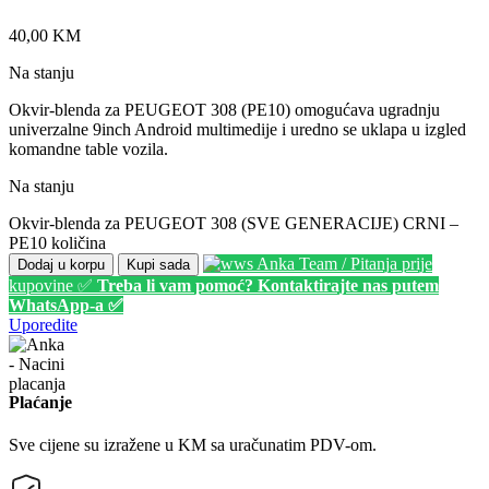
40,00
KM
Na stanju
Okvir-blenda za PEUGEOT 308 (PE10) omogućava ugradnju
univerzalne 9inch Android multimedije i uredno se uklapa u izgled
komandne table vozila.
Na stanju
Okvir-blenda za PEUGEOT 308 (SVE GENERACIJE) CRNI –
PE10 količina
Anka Team / Pitanja prije
Dodaj u korpu
Kupi sada
kupovine ✅
Treba li vam pomoć? Kontaktirajte nas putem
WhatsApp-a ✅
Uporedite
Plaćanje
Sve cijene su izražene u KM sa uračunatim PDV-om.