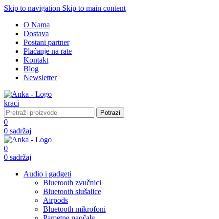
Skip to navigation
Skip to main content
O Nama
Dostava
Postani partner
Plaćanje na rate
Kontakt
Blog
Newsletter
Potrazi
0
0
sadržaj
0
0
sadržaj
Audio i gadgeti
Bluetooth zvučnici
Bluetooth slušalice
Airpods
Bluetooth mikrofoni
Pametne naočale