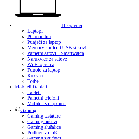
IT oprema
Laptopi
PC monitori
Punjači za laptop
Memory kartice i USB stikovi
Pametni satovi – Smartwatch
Narukvice za satove
Wi-Fi oprema
Futrole za laptop
Ruksaci
Torbe
Mobiteli i tableti
Tableti
Pametni telefoni
Mobiteli sa tipkama
Gaming
Gaming tastature
Gaming miševi
Gaming slušalice
Podloge za miš
Gaming zvučnici