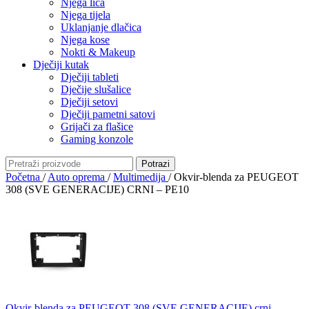
Njega lica
Njega tijela
Uklanjanje dlačica
Njega kose
Nokti & Makeup
Dječiji kutak
Dječiji tableti
Dječije slušalice
Dječiji setovi
Dječiji pametni satovi
Grijači za flašice
Gaming konzole
Potrazi
Početna
/
Auto oprema
/
Multimedija
/
Okvir-blenda za PEUGEOT
308 (SVE GENERACIJE) CRNI – PE10
Okvir-blenda za PEUGEOT 308 (SVE GENERACIJE) crni –