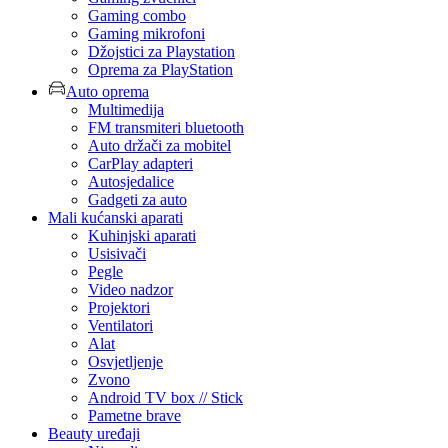
Gaming combo
Gaming mikrofoni
Džojstici za Playstation
Oprema za PlayStation
Auto oprema
Multimedija
FM transmiteri bluetooth
Auto držači za mobitel
CarPlay adapteri
Autosjedalice
Gadgeti za auto
Mali kućanski aparati
Kuhinjski aparati
Usisivači
Pegle
Video nadzor
Projektori
Ventilatori
Alat
Osvjetljenje
Zvono
Android TV box // Stick
Pametne brave
Beauty uređaji