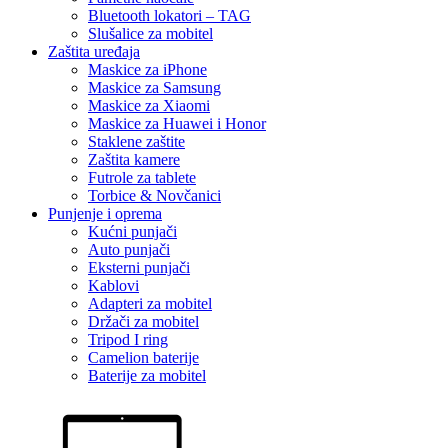
Bluetooth lokatori – TAG
Slušalice za mobitel
Zaštita uređaja
Maskice za iPhone
Maskice za Samsung
Maskice za Xiaomi
Maskice za Huawei i Honor
Staklene zaštite
Zaštita kamere
Futrole za tablete
Torbice & Novčanici
Punjenje i oprema
Kućni punjači
Auto punjači
Eksterni punjači
Kablovi
Adapteri za mobitel
Držači za mobitel
Tripod I ring
Camelion baterije
Baterije za mobitel