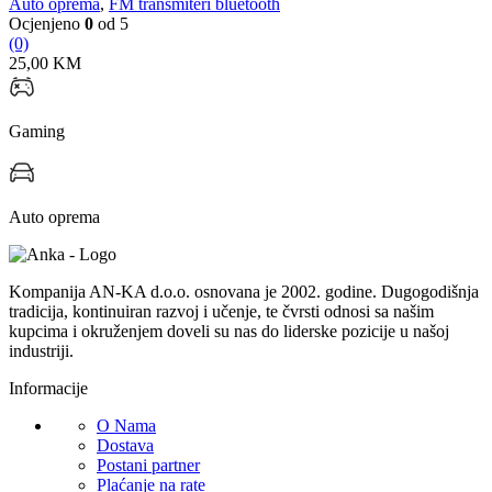
Auto oprema
,
FM transmiteri bluetooth
Ocjenjeno
0
od 5
(0)
25,00
KM
Gaming
Auto oprema
Kompanija AN-KA d.o.o. osnovana je 2002. godine. Dugogodišnja
tradicija, kontinuiran razvoj i učenje, te čvrsti odnosi sa našim
kupcima i okruženjem doveli su nas do liderske pozicije u našoj
industriji.
Informacije
O Nama
Dostava
Postani partner
Plaćanje na rate