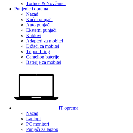
Torbice & Novčanici
Punjenje i oprema
Nazad
Kućni punjači
Auto punjači
Eksterni punjači
Kablovi
Adapteri za mobitel
Držači za mobitel
Tripod I ring
Camelion baterije
Baterije za mobitel
IT oprema
Nazad
Laptopi
PC monitori
Punjači za laptop