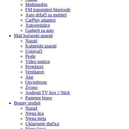
Multimedija
FM transmiteri bluetooth
Auto držači za mobitel
CarPlay adapteri
Autosjedalice
Gadgeti za auto
Mali kućanski aparati
Nazad
Kuhinjski aparati
Usisivači
Pegle
Video nadzor
Projektori
Ventilatori
Alat
Osvjetljenje
Zvono
Android TV box // Stick
Pametne brave
Beauty uređaji
Nazad
Njega lica
Njega tijela
Uklanjanje dlačica
Njega kose