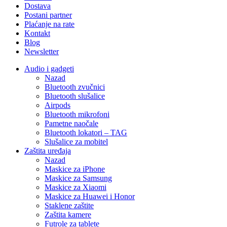
Dostava
Postani partner
Plaćanje na rate
Kontakt
Blog
Newsletter
Audio i gadgeti
Nazad
Bluetooth zvučnici
Bluetooth slušalice
Airpods
Bluetooth mikrofoni
Pametne naočale
Bluetooth lokatori – TAG
Slušalice za mobitel
Zaštita uređaja
Nazad
Maskice za iPhone
Maskice za Samsung
Maskice za Xiaomi
Maskice za Huawei i Honor
Staklene zaštite
Zaštita kamere
Futrole za tablete