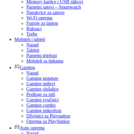
Memory kartice i USB stikovi
Pametni satovi – Smartwatch
Narukvice za satove
Wi-Fi oprema
Futrole za laptop
Ruksaci
Torbe
Mobiteli i tableti
Nazad
Tableti
Pametni telefoni
Mobiteli sa tipkama
Gaming
Nazad
Gaming tastature
Gaming miševi
Gaming slušalice
Podloge za miš
Gaming zvučnici
Gaming combo
Gaming mikrofoni
Džojstici za Playstation
Oprema za PlayStation
Auto oprema
Nazad