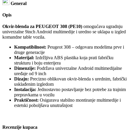
General
Opis
Okvir-blenda za PEUGEOT 308 (PE10)
omogućava ugradnju
univerzalne 9inch Android multimedije i uredno se uklapa u izgled
komandne table vozila.
Kompatibilnost:
Peugeot 308 – odgovara modelima prve i
druge generacije
Materijal:
Izdržljiva ABS plastika koja prati fabričku
strukturu i boju enterijera
Dimenzije:
Podržava univerzalne Android multimedijalne
uređaje od 9 inch
Dizajn:
Precizno oblikovan okvir-blenda s urednim, fabrički
usklađenim izgledom
Instalacija:
Jednostavno postavljanje bez potrebe za trajnim
prepravkama u vozilu
Praktičnost:
Osigurava stabilno montiranje multimedije i
estetski poboljšava unutrašnjost
Recenzije kupaca