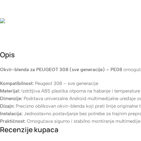
Rok isporuke
24-48h (za robu koja je na stanju)
Besplatna dostava
Besplatna dostava za narudžbe iznad 60 KM • 4 KM dostava, za 
Opis
Okvir-blenda za PEUGEOT 308 (sve generacije) – PE08
omogućav
Kompatibilnost:
Peugeot 308 – sve generacije
Materijal:
Izdržljiva ABS plastika otporna na habanje i temperature
Dimenzije:
Podržava univerzalne Android multimedijalne uređaje o
Dizajn:
Precizno oblikovan okvir-blenda koji prati linije originalne t
Instalacija:
Jednostavno postavljanje bez potrebe za trajnim prep
Praktičnost:
Omogućava sigurno i stabilno montiranje multimedije i
Recenzije kupaca