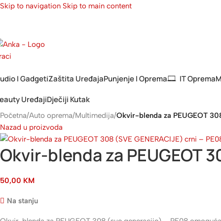
Skip to navigation
Skip to main content
 Nama
Dostava
Postani Partner
Plaćanje Na Rate
Kontakt
Blog
Newsletter
udio I Gadgeti
Zaštita Uređaja
Punjenje I Oprema
IT Oprema
M
eauty Uređaji
Dječiji Kutak
Početna
/
Auto oprema
/
Multimedija
/
Okvir-blenda za PEUGEOT 30
Nazad u proizvoda
Okvir-blenda za PEUGEOT 3
50,00
KM
Na stanju