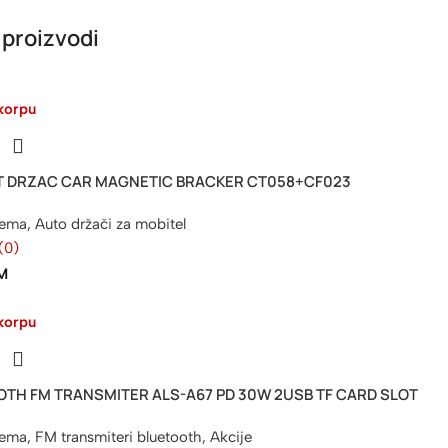
 proizvodi
korpu
NT DRZAC CAR MAGNETIC BRACKER CT058+CF023
rema
,
Auto držači za mobitel
(0)
M
korpu
TH FM TRANSMITER ALS-A67 PD 30W 2USB TF CARD SLOT
rema
,
FM transmiteri bluetooth
,
Akcije