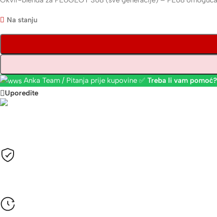
Okvir-blenda za PEUGEOT 308 (sve generacije) – PE08 omogućava 
Na stanju
Anka Team / Pitanja prije kupovine ✅
Treba li vam pomoć?
Uporedite
Plaćanje
Sve cijene su izražene u KM sa uračunatim PDV-om.
Opcije plaćanja
Gotovinom pri isporuci, Žiralno (virmanski), Karticama