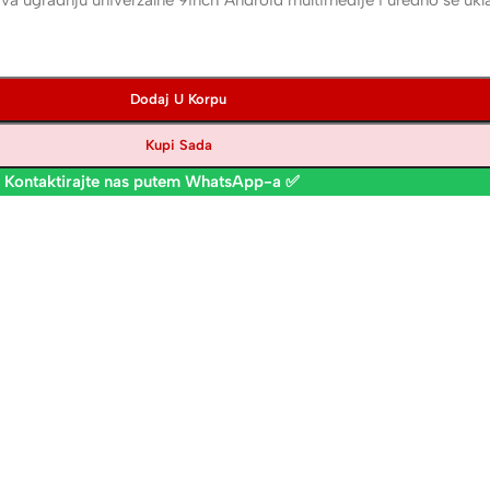
ugradnju univerzalne 9inch Android multimedije i uredno se ukla
Dodaj U Korpu
Kupi Sada
 Kontaktirajte nas putem WhatsApp-a ✅