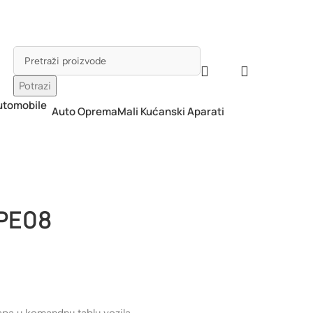
Potrazi
Auto Oprema
Mali Kućanski Aparati
 PE08