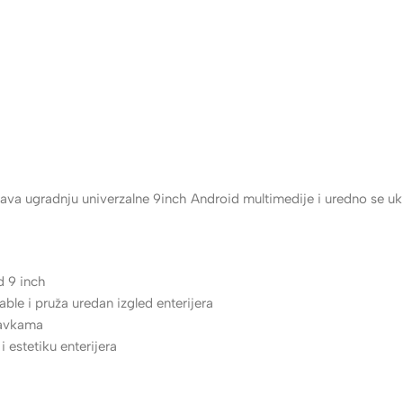
narudžbe od 30 KM - 60 KM • 8 KM dostava, za narudžbe do 30 KM
a ugradnju univerzalne 9inch Android multimedije i uredno se uk
d 9 inch
able i pruža uredan izgled enterijera
ravkama
 estetiku enterijera