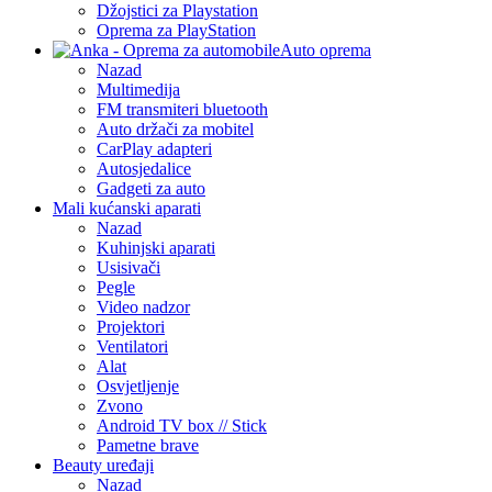
Džojstici za Playstation
Oprema za PlayStation
Auto oprema
Nazad
Multimedija
FM transmiteri bluetooth
Auto držači za mobitel
CarPlay adapteri
Autosjedalice
Gadgeti za auto
Mali kućanski aparati
Nazad
Kuhinjski aparati
Usisivači
Pegle
Video nadzor
Projektori
Ventilatori
Alat
Osvjetljenje
Zvono
Android TV box // Stick
Pametne brave
Beauty uređaji
Nazad