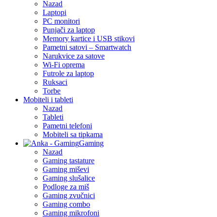
Nazad
Laptopi
PC monitori
Punjači za laptop
Memory kartice i USB stikovi
Pametni satovi – Smartwatch
Narukvice za satove
Wi-Fi oprema
Futrole za laptop
Ruksaci
Torbe
Mobiteli i tableti
Nazad
Tableti
Pametni telefoni
Mobiteli sa tipkama
Gaming
Nazad
Gaming tastature
Gaming miševi
Gaming slušalice
Podloge za miš
Gaming zvučnici
Gaming combo
Gaming mikrofoni