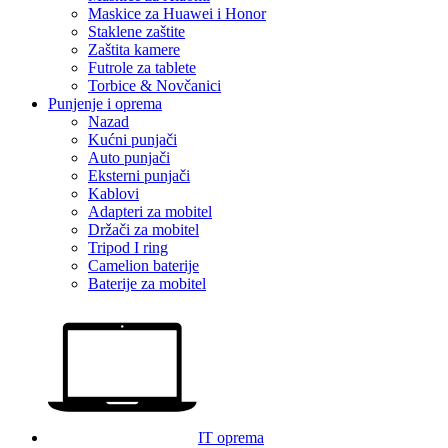
Maskice za Huawei i Honor
Staklene zaštite
Zaštita kamere
Futrole za tablete
Torbice & Novčanici
Punjenje i oprema
Nazad
Kućni punjači
Auto punjači
Eksterni punjači
Kablovi
Adapteri za mobitel
Držači za mobitel
Tripod I ring
Camelion baterije
Baterije za mobitel
IT oprema