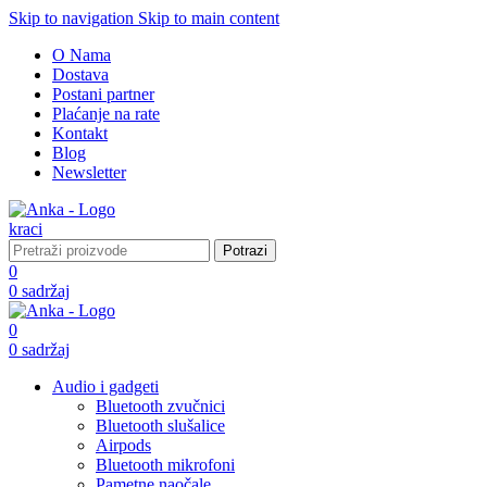
Skip to navigation
Skip to main content
O Nama
Dostava
Postani partner
Plaćanje na rate
Kontakt
Blog
Newsletter
Potrazi
0
0
sadržaj
0
0
sadržaj
Audio i gadgeti
Bluetooth zvučnici
Bluetooth slušalice
Airpods
Bluetooth mikrofoni
Pametne naočale