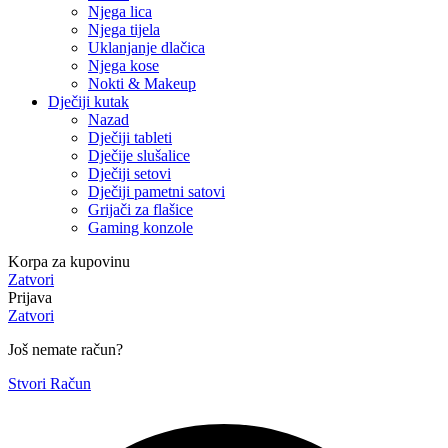
Njega lica
Njega tijela
Uklanjanje dlačica
Njega kose
Nokti & Makeup
Dječiji kutak
Nazad
Dječiji tableti
Dječije slušalice
Dječiji setovi
Dječiji pametni satovi
Grijači za flašice
Gaming konzole
Korpa za kupovinu
Zatvori
Prijava
Zatvori
Još nemate račun?
Stvori Račun