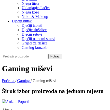
Njega tijela
Uklanjanje dlačica
Njega kose
Nokti & Makeup
Dječiji kutak
Dječiji tableti
Dječije slušalice
Dječiji setovi
Dječiji pametni satovi
Grijači za flašice
Gaming konzole
Potrazi
Gaming miševi
Početna
/
Gaming
/
Gaming miševi
Širok izbor proizvoda na jednom mjestu
Akcije