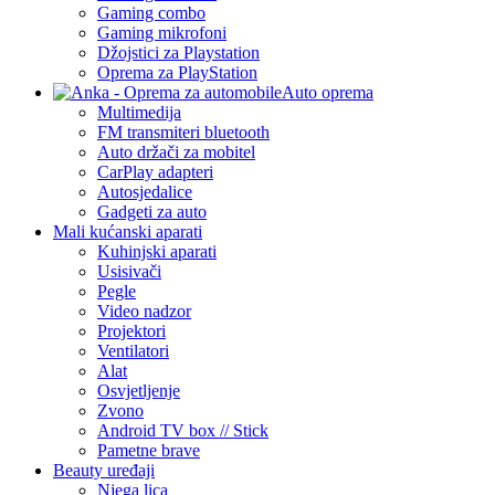
Gaming combo
Gaming mikrofoni
Džojstici za Playstation
Oprema za PlayStation
Auto oprema
Multimedija
FM transmiteri bluetooth
Auto držači za mobitel
CarPlay adapteri
Autosjedalice
Gadgeti za auto
Mali kućanski aparati
Kuhinjski aparati
Usisivači
Pegle
Video nadzor
Projektori
Ventilatori
Alat
Osvjetljenje
Zvono
Android TV box // Stick
Pametne brave
Beauty uređaji
Njega lica