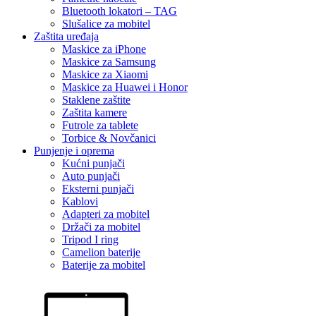
Bluetooth lokatori – TAG
Slušalice za mobitel
Zaštita uređaja
Maskice za iPhone
Maskice za Samsung
Maskice za Xiaomi
Maskice za Huawei i Honor
Staklene zaštite
Zaštita kamere
Futrole za tablete
Torbice & Novčanici
Punjenje i oprema
Kućni punjači
Auto punjači
Eksterni punjači
Kablovi
Adapteri za mobitel
Držači za mobitel
Tripod I ring
Camelion baterije
Baterije za mobitel