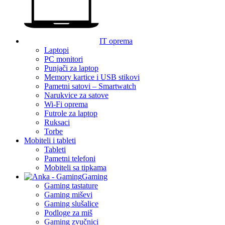
IT oprema
Laptopi
PC monitori
Punjači za laptop
Memory kartice i USB stikovi
Pametni satovi – Smartwatch
Narukvice za satove
Wi-Fi oprema
Futrole za laptop
Ruksaci
Torbe
Mobiteli i tableti
Tableti
Pametni telefoni
Mobiteli sa tipkama
Gaming
Gaming tastature
Gaming miševi
Gaming slušalice
Podloge za miš
Gaming zvučnici