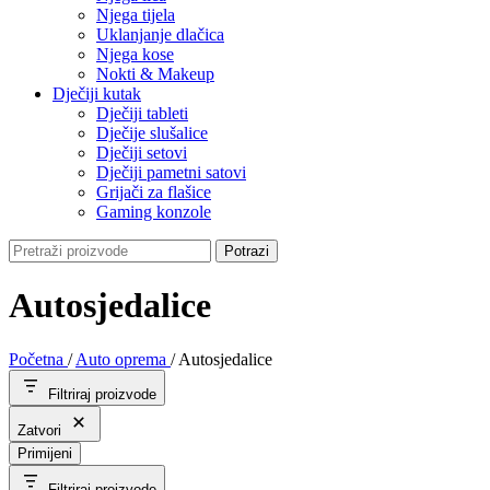
Njega tijela
Uklanjanje dlačica
Njega kose
Nokti & Makeup
Dječiji kutak
Dječiji tableti
Dječije slušalice
Dječiji setovi
Dječiji pametni satovi
Grijači za flašice
Gaming konzole
Potrazi
Autosjedalice
Početna
/
Auto oprema
/
Autosjedalice
Filtriraj proizvode
Zatvori
Primijeni
Filtriraj proizvode