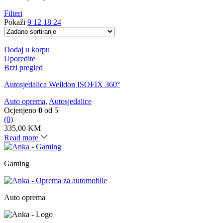
Filteri
Pokaži
9
12
18
24
Dodaj u korpu
Uporedite
Brzi pregled
Autosjedalica Welldon ISOFIX 360°
Auto oprema
,
Autosjedalice
Ocjenjeno
0
od 5
(0)
335,00
KM
Read more
Gaming
Auto oprema