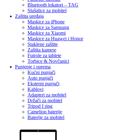
Bluetooth lokatori – TAG
Slušalice za mobitel
Zaštita uređaja
Maskice za iPhone
Maskice za Samsung
Maskice za Xiaomi
Maskice za Huawei i Honor
Staklene zaštite
Zaštita kamere
Futrole za tablete
Torbice & Novčanici
Punjenje i oprema
Kućni punjači
Auto punjači
Eksterni punjači
Kablovi
Adapteri za mobitel
Držači za mobitel
Tripod I ring
Camelion baterije
Baterije za mobitel