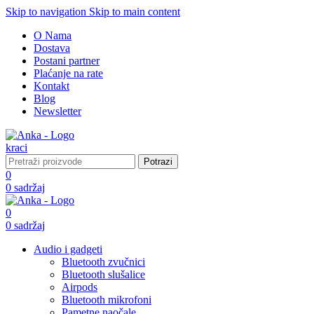
Skip to navigation
Skip to main content
O Nama
Dostava
Postani partner
Plaćanje na rate
Kontakt
Blog
Newsletter
Potrazi
0
0
sadržaj
0
0
sadržaj
Audio i gadgeti
Bluetooth zvučnici
Bluetooth slušalice
Airpods
Bluetooth mikrofoni
Pametne naočale