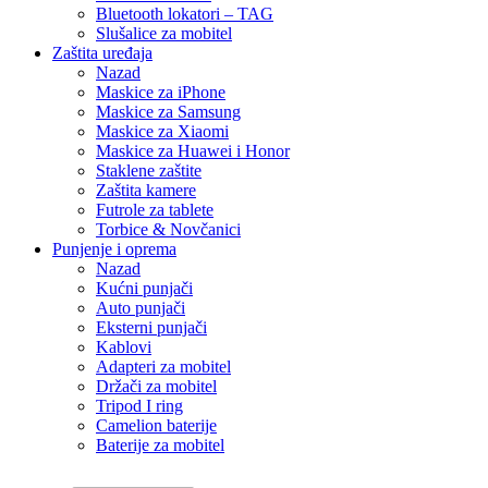
Bluetooth lokatori – TAG
Slušalice za mobitel
Zaštita uređaja
Nazad
Maskice za iPhone
Maskice za Samsung
Maskice za Xiaomi
Maskice za Huawei i Honor
Staklene zaštite
Zaštita kamere
Futrole za tablete
Torbice & Novčanici
Punjenje i oprema
Nazad
Kućni punjači
Auto punjači
Eksterni punjači
Kablovi
Adapteri za mobitel
Držači za mobitel
Tripod I ring
Camelion baterije
Baterije za mobitel