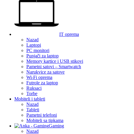
IT oprema
Nazad
Laptopi
PC monitori
Punjači za laptop
Memory kartice i USB stikovi
Pametni satovi – Smartwatch
Narukvice za satove
Wi-Fi oprema
Futrole za laptop
Ruksaci
Torbe
Mobiteli i tableti
Nazad
Tableti
Pametni telefoni
Mobiteli sa tipkama
Gaming
Nazad