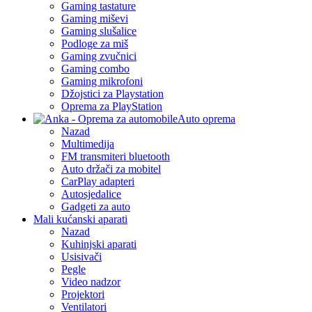
Gaming tastature
Gaming miševi
Gaming slušalice
Podloge za miš
Gaming zvučnici
Gaming combo
Gaming mikrofoni
Džojstici za Playstation
Oprema za PlayStation
Auto oprema
Nazad
Multimedija
FM transmiteri bluetooth
Auto držači za mobitel
CarPlay adapteri
Autosjedalice
Gadgeti za auto
Mali kućanski aparati
Nazad
Kuhinjski aparati
Usisivači
Pegle
Video nadzor
Projektori
Ventilatori