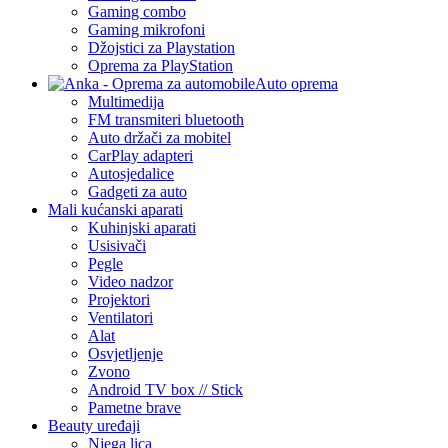
Gaming combo
Gaming mikrofoni
Džojstici za Playstation
Oprema za PlayStation
Auto oprema
Multimedija
FM transmiteri bluetooth
Auto držači za mobitel
CarPlay adapteri
Autosjedalice
Gadgeti za auto
Mali kućanski aparati
Kuhinjski aparati
Usisivači
Pegle
Video nadzor
Projektori
Ventilatori
Alat
Osvjetljenje
Zvono
Android TV box // Stick
Pametne brave
Beauty uređaji
Njega lica