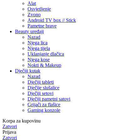
Alat
Osvjetljenje
Zvono
Android TV box // Stick
Pametne brave
Beauty uređaji
Nazad
Njega lica
Njega tijela
Uklanjanje dlačica
Njega kose
Nokti & Makeup
Dječiji kutak
Nazad
Dječiji tableti
Dječije slušalice
Dječiji setovi
Dječiji pametni satovi
Grijači za flašice
Gaming konzole
Korpa za kupovinu
Zatvori
Prijava
Zatvori