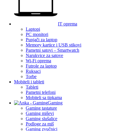
IT oprema
Laptopi
PC monitori
Punjači za laptop
Memory kartice i USB stikovi
Pametni satovi – Smartwatch
Narukvice za satove
Wi-Fi oprema
Futrole za laptop
Ruksaci
Torbe
Mobiteli i tableti
Tableti
Pametni telefoni
Mobiteli sa tipkama
Gaming
Gaming tastature
Gaming miševi
Gaming slušalice
Podloge za miš
Gaming zvučnici