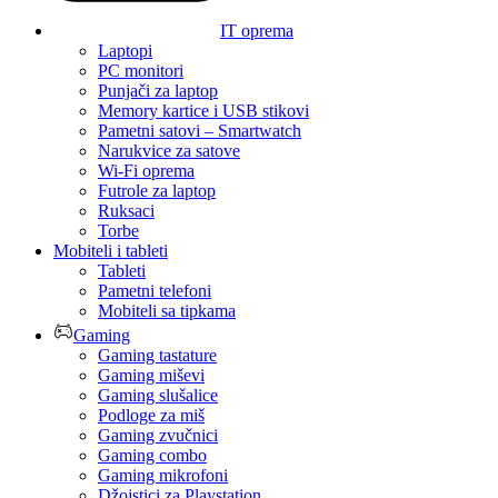
IT oprema
Laptopi
PC monitori
Punjači za laptop
Memory kartice i USB stikovi
Pametni satovi – Smartwatch
Narukvice za satove
Wi-Fi oprema
Futrole za laptop
Ruksaci
Torbe
Mobiteli i tableti
Tableti
Pametni telefoni
Mobiteli sa tipkama
Gaming
Gaming tastature
Gaming miševi
Gaming slušalice
Podloge za miš
Gaming zvučnici
Gaming combo
Gaming mikrofoni
Džojstici za Playstation