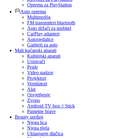
Oprema za PlayStation
Auto oprema
Multimedija
FM transmiteri bluetooth
Auto držači za mobitel
CarPlay adapteri
Autosjedalice
Gadgeti za auto
Mali kućanski aparati
Kuhinjski aparati
Usisivači
Pegle
Video nadzor
Projektori
Ventilatori
Alat
Osvjetljenje
Zvono
Android TV box // Stick
Pametne brave
Beauty uređaji
Njega lica
Njega tijela
Uklanjanje dlačica