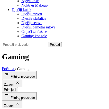
Njega kose
Nokti & Makeup
Dječiji kutak
Dječiji tableti
Dječije slušalice
Dječiji setovi
Dječiji pametni satovi
Grijači za flašice
Gaming konzole
Potrazi
Gaming
Početna
/
Gaming
Filtriraj proizvode
Zatvori
Primijeni
Filtriraj proizvode
Zatvori