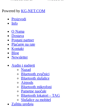
Powered by
KG-NET.COM
Proizvodi
Info
O Nama
Dostava
Postani partner
Plaćanje na rate
Kontakt
Blog
Newsletter
Audio i gadgeti
Nazad
Bluetooth zvučnici
Bluetooth slušalice
Airpods
Bluetooth mikrofoni
Pametne naočale
Bluetooth lokatori – TAG
Slušalice za mobitel
Zaštita uređaja