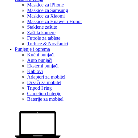
Maskice za iPhone
Maskice za Samsung
Maskice za Xiaomi
Maskice za Huawei i Honor
Staklene zaštite
Zaštita kamere
Futrole za tablete
Torbice & Novčanici
Punjenje i oprema
Kućni punjači
Auto punjači
Eksterni punjači
Kablovi
Adapteri za mobitel
Držači za mobitel
Tripod I ring
Camelion baterije
Baterije za mobitel