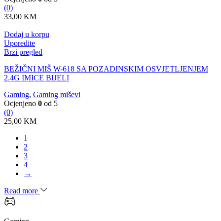
(0)
33,00
KM
Dodaj u korpu
Uporedite
Brzi pregled
BEŽIČNI MIŠ W-618 SA POZADINSKIM OSVJETLJENJEM
2.4G IMICE BIJELI
Gaming
,
Gaming miševi
Ocjenjeno
0
od 5
(0)
25,00
KM
1
2
3
4
→
Read more