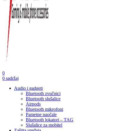
0
0
sadržaj
Audio i gadgeti
Bluetooth zvučnici
Bluetooth slušalice
Airpods
Bluetooth mikrofoni
Pametne naočale
Bluetooth lokatori – TAG
Slušalice za mobitel
Zaštita uređaja