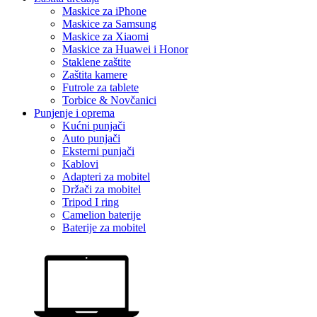
Maskice za iPhone
Maskice za Samsung
Maskice za Xiaomi
Maskice za Huawei i Honor
Staklene zaštite
Zaštita kamere
Futrole za tablete
Torbice & Novčanici
Punjenje i oprema
Kućni punjači
Auto punjači
Eksterni punjači
Kablovi
Adapteri za mobitel
Držači za mobitel
Tripod I ring
Camelion baterije
Baterije za mobitel