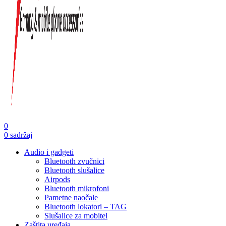
0
0
sadržaj
Audio i gadgeti
Bluetooth zvučnici
Bluetooth slušalice
Airpods
Bluetooth mikrofoni
Pametne naočale
Bluetooth lokatori – TAG
Slušalice za mobitel
Zaštita uređaja