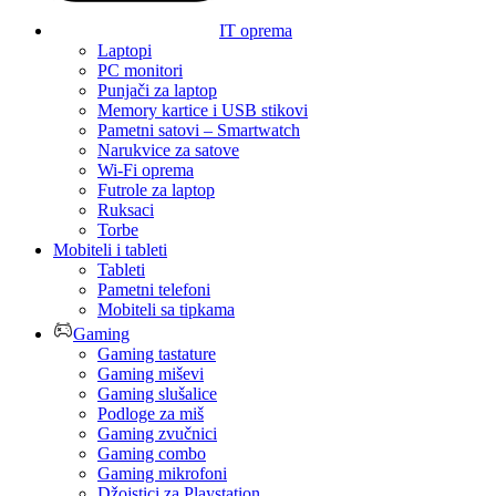
IT oprema
Laptopi
PC monitori
Punjači za laptop
Memory kartice i USB stikovi
Pametni satovi – Smartwatch
Narukvice za satove
Wi-Fi oprema
Futrole za laptop
Ruksaci
Torbe
Mobiteli i tableti
Tableti
Pametni telefoni
Mobiteli sa tipkama
Gaming
Gaming tastature
Gaming miševi
Gaming slušalice
Podloge za miš
Gaming zvučnici
Gaming combo
Gaming mikrofoni
Džojstici za Playstation