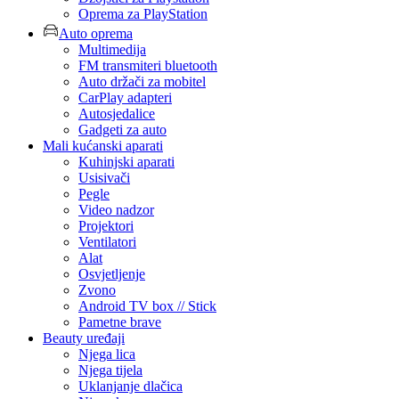
Oprema za PlayStation
Auto oprema
Multimedija
FM transmiteri bluetooth
Auto držači za mobitel
CarPlay adapteri
Autosjedalice
Gadgeti za auto
Mali kućanski aparati
Kuhinjski aparati
Usisivači
Pegle
Video nadzor
Projektori
Ventilatori
Alat
Osvjetljenje
Zvono
Android TV box // Stick
Pametne brave
Beauty uređaji
Njega lica
Njega tijela
Uklanjanje dlačica