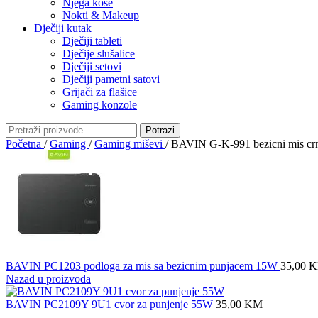
Njega kose
Nokti & Makeup
Dječiji kutak
Dječiji tableti
Dječije slušalice
Dječiji setovi
Dječiji pametni satovi
Grijači za flašice
Gaming konzole
Potrazi
Početna
/
Gaming
/
Gaming miševi
/
BAVIN G-K-991 bezicni mis cr
BAVIN PC1203 podloga za mis sa bezicnim punjacem 15W
35,00
K
Nazad u proizvoda
BAVIN PC2109Y 9U1 cvor za punjenje 55W
35,00
KM