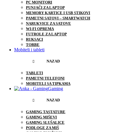
PC MONITORI
PUNJAČI ZA LAPTOP
MEMORY KARTICE I USB STIKOVI
PAMETNI SATOVI – SMARTWATCH
NARUKVICE ZA SATOVE
WI-FI OPREMA
FUTROLE ZA LAPTOP
RUKSACI
TORBE
Mobiteli i tableti
NAZAD
TABLETI
PAMETNI TELEFONI
MOBITELI SA TIPKAMA
Gaming
NAZAD
GAMING TASTATURE
GAMING MIŠEVI
GAMING SLUŠALICE
PODLOGE ZA MIŠ