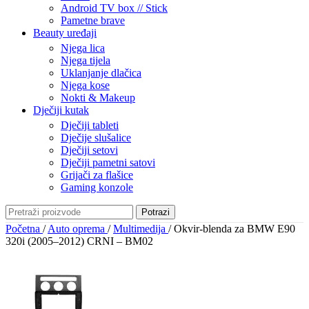
Android TV box // Stick
Pametne brave
Beauty uređaji
Njega lica
Njega tijela
Uklanjanje dlačica
Njega kose
Nokti & Makeup
Dječiji kutak
Dječiji tableti
Dječije slušalice
Dječiji setovi
Dječiji pametni satovi
Grijači za flašice
Gaming konzole
Potrazi
Početna
/
Auto oprema
/
Multimedija
/
Okvir-blenda za BMW E90
320i (2005–2012) CRNI – BM02