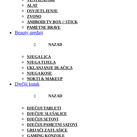
ALAT
OSVJETLJENJE
ZVONO
ANDROID TV BOX // STICK
PAMETNE BRAVE
Beauty uređaji
NAZAD
NJEGA LICA
NJEGA TIJELA
UKLANJANJE DLAČICA
NJEGA KOSE
NOKTI & MAKEUP
Dječiji kutak
NAZAD
DJEČIJI TABLETI
DJEČIJE SLUŠALICE
DJEČIJI SETOVI
DJEČIJI PAMETNI SATOVI
GRIJAČI ZA FLAŠICE
GAMING KONZOLE