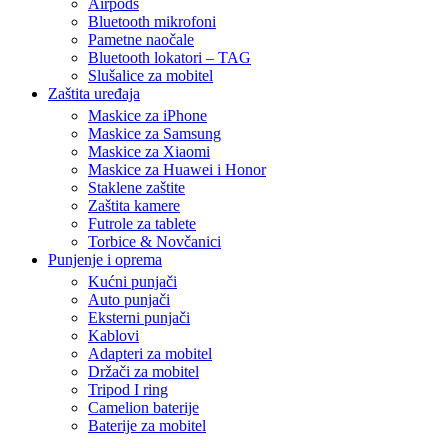
Airpods
Bluetooth mikrofoni
Pametne naočale
Bluetooth lokatori – TAG
Slušalice za mobitel
Zaštita uređaja
Maskice za iPhone
Maskice za Samsung
Maskice za Xiaomi
Maskice za Huawei i Honor
Staklene zaštite
Zaštita kamere
Futrole za tablete
Torbice & Novčanici
Punjenje i oprema
Kućni punjači
Auto punjači
Eksterni punjači
Kablovi
Adapteri za mobitel
Držači za mobitel
Tripod I ring
Camelion baterije
Baterije za mobitel