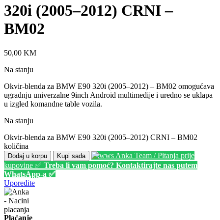
320i (2005–2012) CRNI –
BM02
50,00
KM
Na stanju
Okvir-blenda za BMW E90 320i (2005–2012) – BM02 omogućava
ugradnju univerzalne 9inch Android multimedije i uredno se uklapa
u izgled komandne table vozila.
Na stanju
Okvir-blenda za BMW E90 320i (2005–2012) CRNI – BM02
količina
Anka Team / Pitanja prije
Dodaj u korpu
Kupi sada
kupovine ✅
Treba li vam pomoć? Kontaktirajte nas putem
WhatsApp-a ✅
Uporedite
Plaćanje