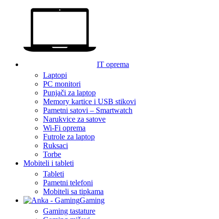
IT oprema
Laptopi
PC monitori
Punjači za laptop
Memory kartice i USB stikovi
Pametni satovi – Smartwatch
Narukvice za satove
Wi-Fi oprema
Futrole za laptop
Ruksaci
Torbe
Mobiteli i tableti
Tableti
Pametni telefoni
Mobiteli sa tipkama
Gaming
Gaming tastature