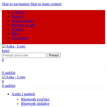
Skip to navigation
Skip to main content
O Nama
Dostava
Postani partner
Plaćanje na rate
Kontakt
Blog
Newsletter
Potrazi
0
0
sadržaj
0
0
sadržaj
Audio i gadgeti
Bluetooth zvučnici
Bluetooth slušalice