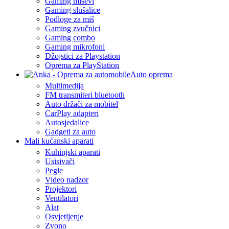
Gaming miševi
Gaming slušalice
Podloge za miš
Gaming zvučnici
Gaming combo
Gaming mikrofoni
Džojstici za Playstation
Oprema za PlayStation
Auto oprema
Multimedija
FM transmiteri bluetooth
Auto držači za mobitel
CarPlay adapteri
Autosjedalice
Gadgeti za auto
Mali kućanski aparati
Kuhinjski aparati
Usisivači
Pegle
Video nadzor
Projektori
Ventilatori
Alat
Osvjetljenje
Zvono