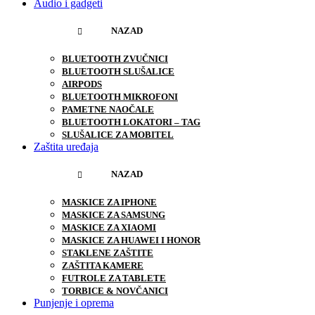
Audio i gadgeti
NAZAD
BLUETOOTH ZVUČNICI
BLUETOOTH SLUŠALICE
AIRPODS
BLUETOOTH MIKROFONI
PAMETNE NAOČALE
BLUETOOTH LOKATORI – TAG
SLUŠALICE ZA MOBITEL
Zaštita uređaja
NAZAD
MASKICE ZA IPHONE
MASKICE ZA SAMSUNG
MASKICE ZA XIAOMI
MASKICE ZA HUAWEI I HONOR
STAKLENE ZAŠTITE
ZAŠTITA KAMERE
FUTROLE ZA TABLETE
TORBICE & NOVČANICI
Punjenje i oprema