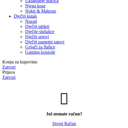
Uklanjanje dlačica
Njega kose
Nokti & Makeup
Dječiji kutak
Nazad
Dječiji tableti
Dječije slušalice
Dječiji setovi
Dječiji pametni satovi
Grijači za flašice
Gaming konzole
Korpa za kupovinu
Zatvori
Prijava
Zatvori
Još nemate račun?
Stvori Račun