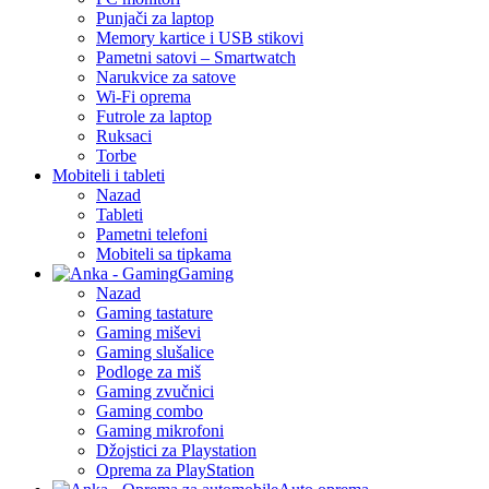
Punjači za laptop
Memory kartice i USB stikovi
Pametni satovi – Smartwatch
Narukvice za satove
Wi-Fi oprema
Futrole za laptop
Ruksaci
Torbe
Mobiteli i tableti
Nazad
Tableti
Pametni telefoni
Mobiteli sa tipkama
Gaming
Nazad
Gaming tastature
Gaming miševi
Gaming slušalice
Podloge za miš
Gaming zvučnici
Gaming combo
Gaming mikrofoni
Džojstici za Playstation
Oprema za PlayStation