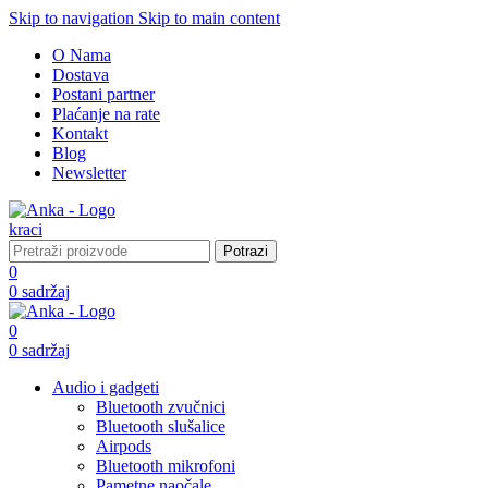
Skip to navigation
Skip to main content
O Nama
Dostava
Postani partner
Plaćanje na rate
Kontakt
Blog
Newsletter
Potrazi
0
0
sadržaj
0
0
sadržaj
Audio i gadgeti
Bluetooth zvučnici
Bluetooth slušalice
Airpods
Bluetooth mikrofoni
Pametne naočale