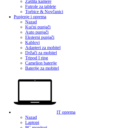
Zaštita kamere
Futrole za tablete
Torbice & Novčanici
Punjenje i oprema
Nazad
Kućni punjači
Auto punjači
Eksterni punjači
Kablovi
Adapteri za mobitel
Držači za mobitel
Tripod I ring
Camelion baterije
Baterije za mobitel
IT oprema
Nazad
Laptopi
PC monitori