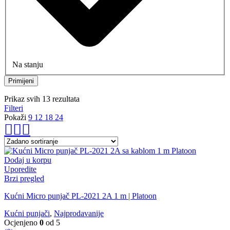
Na stanju
Primijeni
Prikaz svih 13 rezultata
Filteri
Pokaži
9
12
18
24
Dodaj u korpu
Uporedite
Brzi pregled
Kućni Micro punjač PL-2021 2A 1 m | Platoon
Kućni punjači
,
Najprodavanije
Ocjenjeno
0
od 5