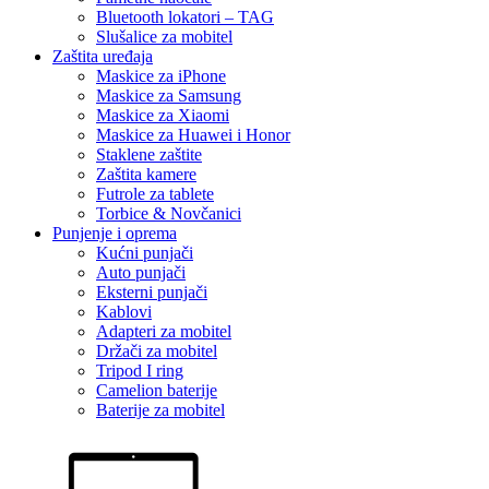
Bluetooth lokatori – TAG
Slušalice za mobitel
Zaštita uređaja
Maskice za iPhone
Maskice za Samsung
Maskice za Xiaomi
Maskice za Huawei i Honor
Staklene zaštite
Zaštita kamere
Futrole za tablete
Torbice & Novčanici
Punjenje i oprema
Kućni punjači
Auto punjači
Eksterni punjači
Kablovi
Adapteri za mobitel
Držači za mobitel
Tripod I ring
Camelion baterije
Baterije za mobitel