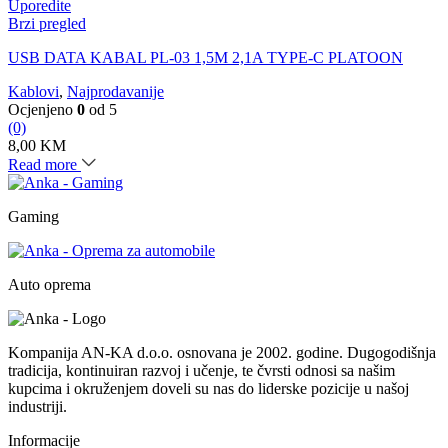
Uporedite
Brzi pregled
USB DATA KABAL PL-03 1,5M 2,1A TYPE-C PLATOON
Kablovi
,
Najprodavanije
Ocjenjeno
0
od 5
(0)
8,00
KM
Read more
Gaming
Auto oprema
Kompanija AN-KA d.o.o. osnovana je 2002. godine. Dugogodišnja
tradicija, kontinuiran razvoj i učenje, te čvrsti odnosi sa našim
kupcima i okruženjem doveli su nas do liderske pozicije u našoj
industriji.
Informacije