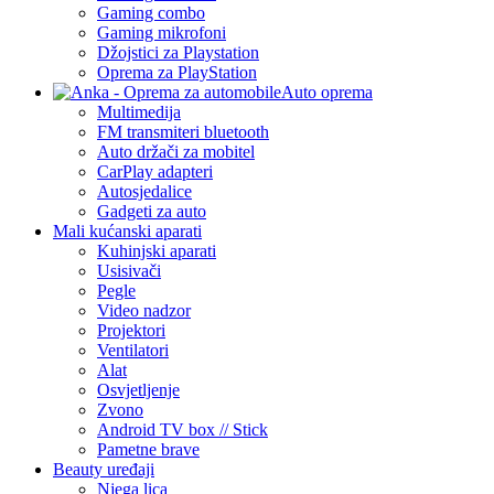
Gaming combo
Gaming mikrofoni
Džojstici za Playstation
Oprema za PlayStation
Auto oprema
Multimedija
FM transmiteri bluetooth
Auto držači za mobitel
CarPlay adapteri
Autosjedalice
Gadgeti za auto
Mali kućanski aparati
Kuhinjski aparati
Usisivači
Pegle
Video nadzor
Projektori
Ventilatori
Alat
Osvjetljenje
Zvono
Android TV box // Stick
Pametne brave
Beauty uređaji
Njega lica