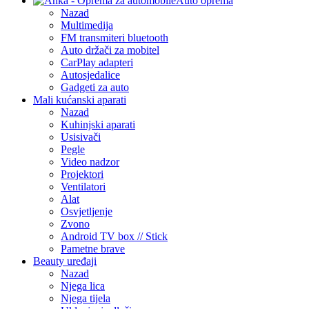
Auto oprema
Nazad
Multimedija
FM transmiteri bluetooth
Auto držači za mobitel
CarPlay adapteri
Autosjedalice
Gadgeti za auto
Mali kućanski aparati
Nazad
Kuhinjski aparati
Usisivači
Pegle
Video nadzor
Projektori
Ventilatori
Alat
Osvjetljenje
Zvono
Android TV box // Stick
Pametne brave
Beauty uređaji
Nazad
Njega lica
Njega tijela