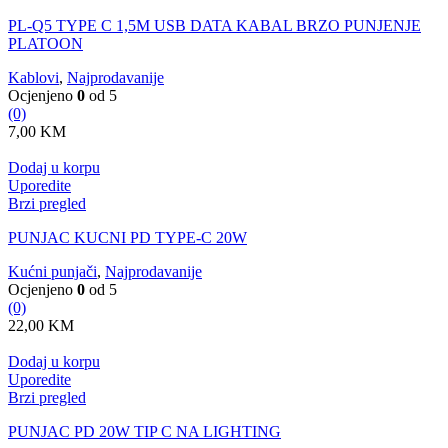
PL-Q5 TYPE C 1,5M USB DATA KABAL BRZO PUNJENJE
PLATOON
Kablovi
,
Najprodavanije
Ocjenjeno
0
od 5
(0)
7,00
KM
Dodaj u korpu
Uporedite
Brzi pregled
PUNJAC KUCNI PD TYPE-C 20W
Kućni punjači
,
Najprodavanije
Ocjenjeno
0
od 5
(0)
22,00
KM
Dodaj u korpu
Uporedite
Brzi pregled
PUNJAC PD 20W TIP C NA LIGHTING