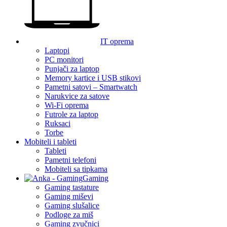
IT oprema
Laptopi
PC monitori
Punjači za laptop
Memory kartice i USB stikovi
Pametni satovi – Smartwatch
Narukvice za satove
Wi-Fi oprema
Futrole za laptop
Ruksaci
Torbe
Mobiteli i tableti
Tableti
Pametni telefoni
Mobiteli sa tipkama
Gaming
Gaming tastature
Gaming miševi
Gaming slušalice
Podloge za miš
Gaming zvučnici