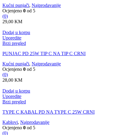
Kućni punjači
,
Najprodavanije
Ocjenjeno
0
od 5
(0)
29,00
KM
Dodaj u korpu
Uporedite
Brzi pregled
PUNJAC PD 25W TIP C NA TIP C CRNI
Kućni punjači
,
Najprodavanije
Ocjenjeno
0
od 5
(0)
28,00
KM
Dodaj u korpu
Uporedite
Brzi pregled
TYPE C KABAL PD NA TYPE C 25W CRNI
Kablovi
,
Najprodavanije
Ocjenjeno
0
od 5
(0)