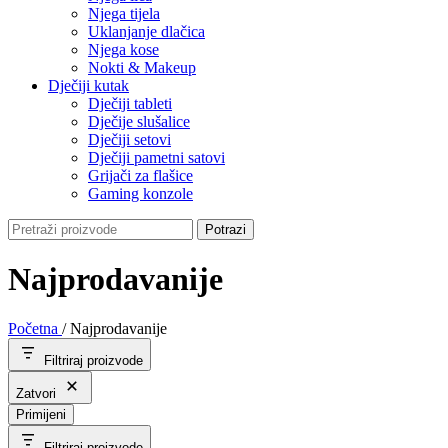
Njega tijela
Uklanjanje dlačica
Njega kose
Nokti & Makeup
Dječiji kutak
Dječiji tableti
Dječije slušalice
Dječiji setovi
Dječiji pametni satovi
Grijači za flašice
Gaming konzole
Potrazi
Najprodavanije
Početna
/
Najprodavanije
Filtriraj proizvode
Zatvori
Primijeni
Filtriraj proizvode