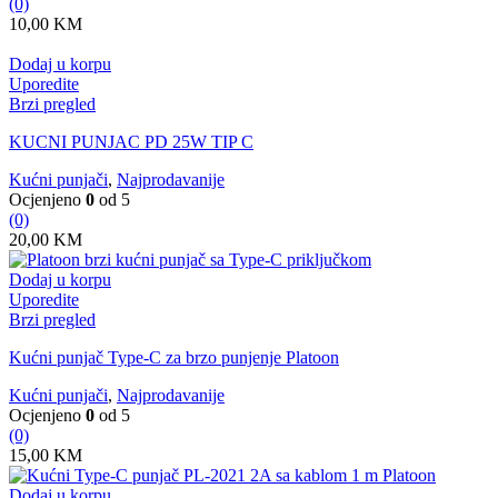
(0)
10,00
KM
Dodaj u korpu
Uporedite
Brzi pregled
KUCNI PUNJAC PD 25W TIP C
Kućni punjači
,
Najprodavanije
Ocjenjeno
0
od 5
(0)
20,00
KM
Dodaj u korpu
Uporedite
Brzi pregled
Kućni punjač Type-C za brzo punjenje Platoon
Kućni punjači
,
Najprodavanije
Ocjenjeno
0
od 5
(0)
15,00
KM
Dodaj u korpu