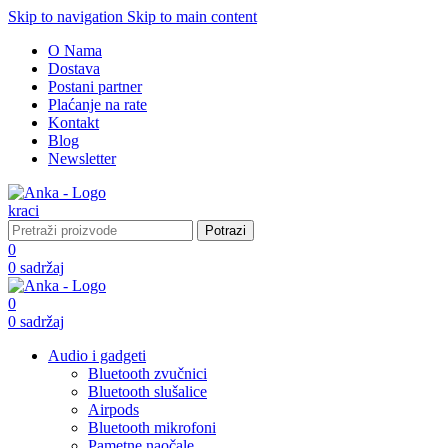
Skip to navigation
Skip to main content
O Nama
Dostava
Postani partner
Plaćanje na rate
Kontakt
Blog
Newsletter
Potrazi
0
0
sadržaj
0
0
sadržaj
Audio i gadgeti
Bluetooth zvučnici
Bluetooth slušalice
Airpods
Bluetooth mikrofoni
Pametne naočale