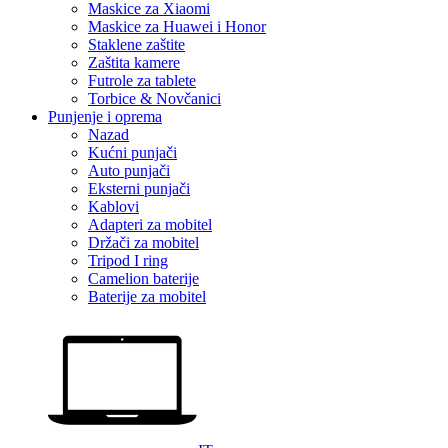
Maskice za Xiaomi
Maskice za Huawei i Honor
Staklene zaštite
Zaštita kamere
Futrole za tablete
Torbice & Novčanici
Punjenje i oprema
Nazad
Kućni punjači
Auto punjači
Eksterni punjači
Kablovi
Adapteri za mobitel
Držači za mobitel
Tripod I ring
Camelion baterije
Baterije za mobitel