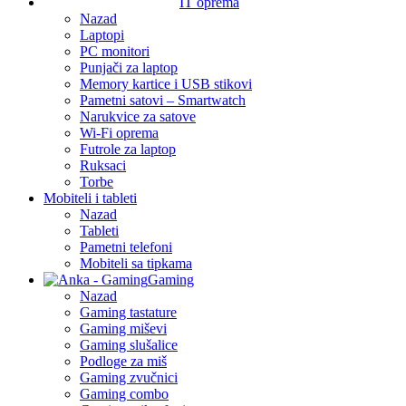
IT oprema
Nazad
Laptopi
PC monitori
Punjači za laptop
Memory kartice i USB stikovi
Pametni satovi – Smartwatch
Narukvice za satove
Wi-Fi oprema
Futrole za laptop
Ruksaci
Torbe
Mobiteli i tableti
Nazad
Tableti
Pametni telefoni
Mobiteli sa tipkama
Gaming
Nazad
Gaming tastature
Gaming miševi
Gaming slušalice
Podloge za miš
Gaming zvučnici
Gaming combo