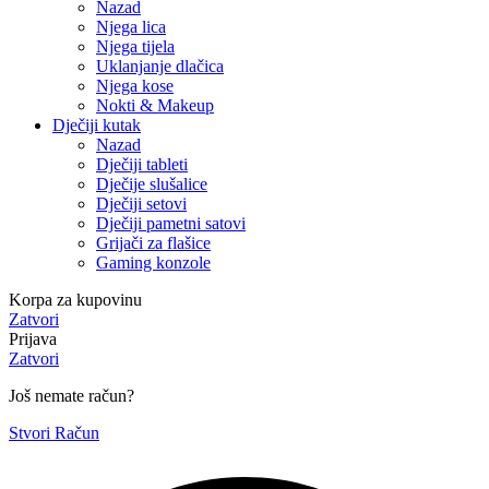
Nazad
Njega lica
Njega tijela
Uklanjanje dlačica
Njega kose
Nokti & Makeup
Dječiji kutak
Nazad
Dječiji tableti
Dječije slušalice
Dječiji setovi
Dječiji pametni satovi
Grijači za flašice
Gaming konzole
Korpa za kupovinu
Zatvori
Prijava
Zatvori
Još nemate račun?
Stvori Račun