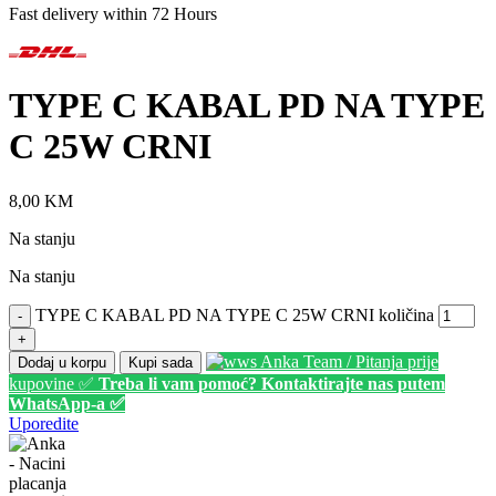
Fast delivery within 72 Hours
TYPE C KABAL PD NA TYPE
C 25W CRNI
8,00
KM
Na stanju
Na stanju
TYPE C KABAL PD NA TYPE C 25W CRNI količina
-
+
Anka Team / Pitanja prije
Dodaj u korpu
Kupi sada
kupovine ✅
Treba li vam pomoć? Kontaktirajte nas putem
WhatsApp-a ✅
Uporedite