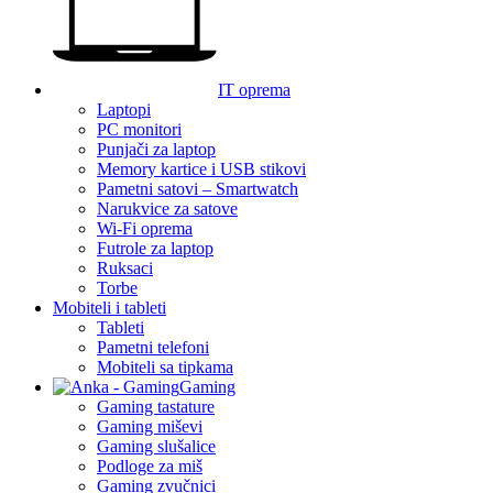
IT oprema
Laptopi
PC monitori
Punjači za laptop
Memory kartice i USB stikovi
Pametni satovi – Smartwatch
Narukvice za satove
Wi-Fi oprema
Futrole za laptop
Ruksaci
Torbe
Mobiteli i tableti
Tableti
Pametni telefoni
Mobiteli sa tipkama
Gaming
Gaming tastature
Gaming miševi
Gaming slušalice
Podloge za miš
Gaming zvučnici