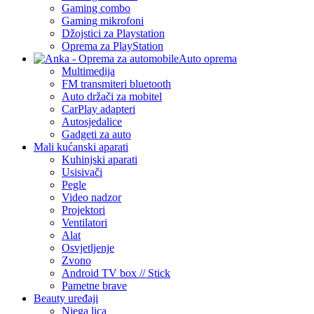
Gaming combo
Gaming mikrofoni
Džojstici za Playstation
Oprema za PlayStation
Auto oprema
Multimedija
FM transmiteri bluetooth
Auto držači za mobitel
CarPlay adapteri
Autosjedalice
Gadgeti za auto
Mali kućanski aparati
Kuhinjski aparati
Usisivači
Pegle
Video nadzor
Projektori
Ventilatori
Alat
Osvjetljenje
Zvono
Android TV box // Stick
Pametne brave
Beauty uređaji
Njega lica