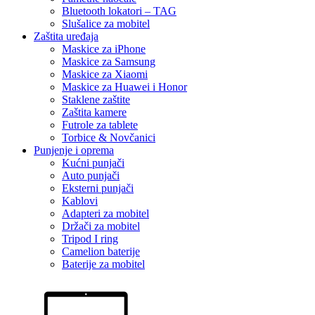
Bluetooth lokatori – TAG
Slušalice za mobitel
Zaštita uređaja
Maskice za iPhone
Maskice za Samsung
Maskice za Xiaomi
Maskice za Huawei i Honor
Staklene zaštite
Zaštita kamere
Futrole za tablete
Torbice & Novčanici
Punjenje i oprema
Kućni punjači
Auto punjači
Eksterni punjači
Kablovi
Adapteri za mobitel
Držači za mobitel
Tripod I ring
Camelion baterije
Baterije za mobitel