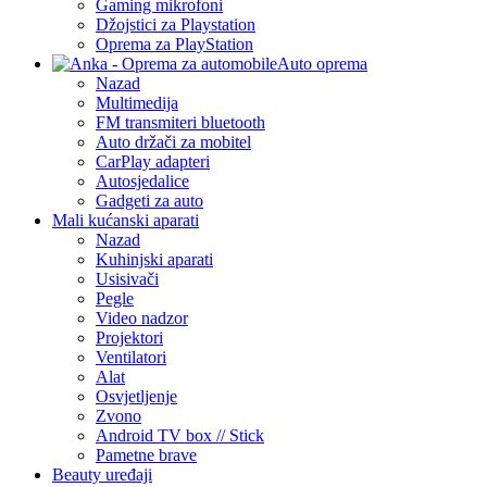
Gaming mikrofoni
Džojstici za Playstation
Oprema za PlayStation
Auto oprema
Nazad
Multimedija
FM transmiteri bluetooth
Auto držači za mobitel
CarPlay adapteri
Autosjedalice
Gadgeti za auto
Mali kućanski aparati
Nazad
Kuhinjski aparati
Usisivači
Pegle
Video nadzor
Projektori
Ventilatori
Alat
Osvjetljenje
Zvono
Android TV box // Stick
Pametne brave
Beauty uređaji