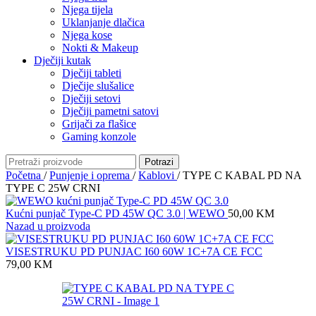
Njega tijela
Uklanjanje dlačica
Njega kose
Nokti & Makeup
Dječiji kutak
Dječiji tableti
Dječije slušalice
Dječiji setovi
Dječiji pametni satovi
Grijači za flašice
Gaming konzole
Potrazi
Početna
/
Punjenje i oprema
/
Kablovi
/
TYPE C KABAL PD NA
TYPE C 25W CRNI
Kućni punjač Type-C PD 45W QC 3.0 | WEWO
50,00
KM
Nazad u proizvoda
VISESTRUKU PD PUNJAC I60 60W 1C+7A CE FCC
79,00
KM