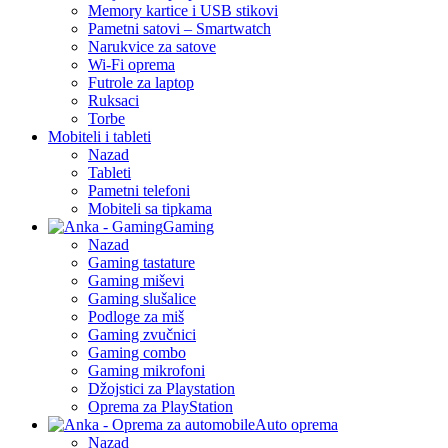
Memory kartice i USB stikovi
Pametni satovi – Smartwatch
Narukvice za satove
Wi-Fi oprema
Futrole za laptop
Ruksaci
Torbe
Mobiteli i tableti
Nazad
Tableti
Pametni telefoni
Mobiteli sa tipkama
Gaming
Nazad
Gaming tastature
Gaming miševi
Gaming slušalice
Podloge za miš
Gaming zvučnici
Gaming combo
Gaming mikrofoni
Džojstici za Playstation
Oprema za PlayStation
Auto oprema
Nazad