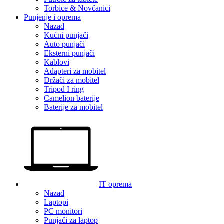
Torbice & Novčanici
Punjenje i oprema
Nazad
Kućni punjači
Auto punjači
Eksterni punjači
Kablovi
Adapteri za mobitel
Držači za mobitel
Tripod I ring
Camelion baterije
Baterije za mobitel
IT oprema
Nazad
Laptopi
PC monitori
Punjači za laptop