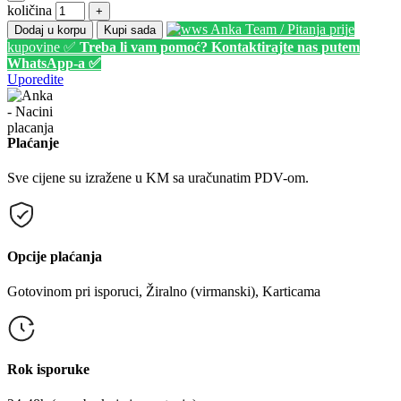
količina
+
Anka Team / Pitanja prije
Dodaj u korpu
Kupi sada
kupovine ✅
Treba li vam pomoć? Kontaktirajte nas putem
WhatsApp-a ✅
Uporedite
Plaćanje
Sve cijene su izražene u KM sa uračunatim PDV-om.
Opcije plaćanja
Gotovinom pri isporuci, Žiralno (virmanski), Karticama
Rok isporuke