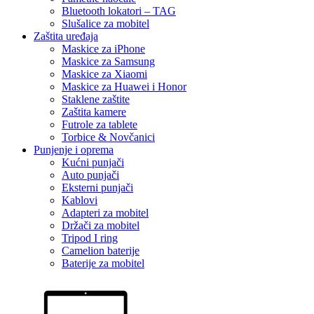
Bluetooth lokatori – TAG
Slušalice za mobitel
Zaštita uređaja
Maskice za iPhone
Maskice za Samsung
Maskice za Xiaomi
Maskice za Huawei i Honor
Staklene zaštite
Zaštita kamere
Futrole za tablete
Torbice & Novčanici
Punjenje i oprema
Kućni punjači
Auto punjači
Eksterni punjači
Kablovi
Adapteri za mobitel
Držači za mobitel
Tripod I ring
Camelion baterije
Baterije za mobitel