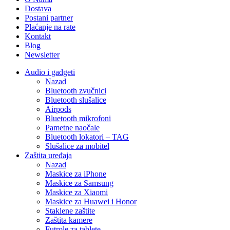
Dostava
Postani partner
Plaćanje na rate
Kontakt
Blog
Newsletter
Audio i gadgeti
Nazad
Bluetooth zvučnici
Bluetooth slušalice
Airpods
Bluetooth mikrofoni
Pametne naočale
Bluetooth lokatori – TAG
Slušalice za mobitel
Zaštita uređaja
Nazad
Maskice za iPhone
Maskice za Samsung
Maskice za Xiaomi
Maskice za Huawei i Honor
Staklene zaštite
Zaštita kamere
Futrole za tablete