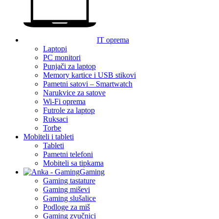
IT oprema
Laptopi
PC monitori
Punjači za laptop
Memory kartice i USB stikovi
Pametni satovi – Smartwatch
Narukvice za satove
Wi-Fi oprema
Futrole za laptop
Ruksaci
Torbe
Mobiteli i tableti
Tableti
Pametni telefoni
Mobiteli sa tipkama
Gaming
Gaming tastature
Gaming miševi
Gaming slušalice
Podloge za miš
Gaming zvučnici