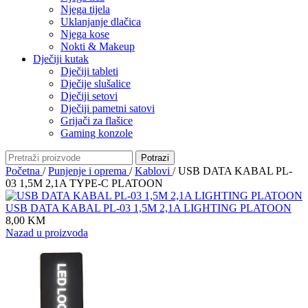
Njega tijela
Uklanjanje dlačica
Njega kose
Nokti & Makeup
Dječiji kutak
Dječiji tableti
Dječije slušalice
Dječiji setovi
Dječiji pametni satovi
Grijači za flašice
Gaming konzole
Potrazi
Početna
/
Punjenje i oprema
/
Kablovi
/
USB DATA KABAL PL-
03 1,5M 2,1A TYPE-C PLATOON
USB DATA KABAL PL-03 1,5M 2,1A LIGHTING PLATOON
8,00
KM
Nazad u proizvoda