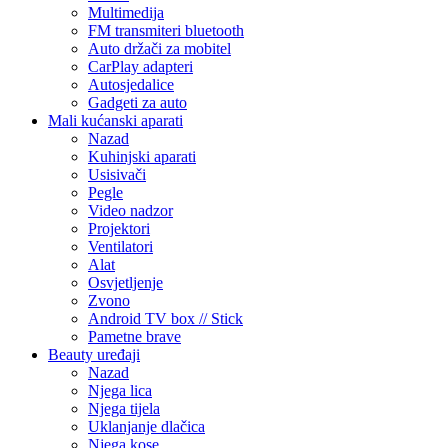
Multimedija
FM transmiteri bluetooth
Auto držači za mobitel
CarPlay adapteri
Autosjedalice
Gadgeti za auto
Mali kućanski aparati
Nazad
Kuhinjski aparati
Usisivači
Pegle
Video nadzor
Projektori
Ventilatori
Alat
Osvjetljenje
Zvono
Android TV box // Stick
Pametne brave
Beauty uređaji
Nazad
Njega lica
Njega tijela
Uklanjanje dlačica
Njega kose