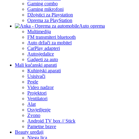
Gaming combo
Gaming mikrofoni
Džojstici za Playstation
Oprema za PlayStation
Auto oprema
Multimedija
FM transmiteri bluetooth
Auto držači za mobitel
CarPlay adapteri
Autosjedalice
Gadgeti za auto
Mali kućanski aparati
Kuhinjski aparati
Usisivači
Pegle
Video nadzor
Projektori
Ventilatori
Alat
Osvjetljenje
Zvono
Android TV box // Stick
Pametne brave
Beauty uređaji
Njega lica