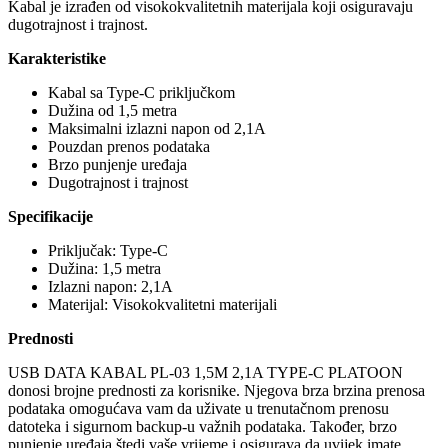
Kabal je izrađen od visokokvalitetnih materijala koji osiguravaju
dugotrajnost i trajnost.
Karakteristike
Kabal sa Type-C priključkom
Dužina od 1,5 metra
Maksimalni izlazni napon od 2,1A
Pouzdan prenos podataka
Brzo punjenje uređaja
Dugotrajnost i trajnost
Specifikacije
Priključak: Type-C
Dužina: 1,5 metra
Izlazni napon: 2,1A
Materijal: Visokokvalitetni materijali
Prednosti
USB DATA KABAL PL-03 1,5M 2,1A TYPE-C PLATOON
donosi brojne prednosti za korisnike. Njegova brza brzina prenosa
podataka omogućava vam da uživate u trenutačnom prenosu
datoteka i sigurnom backup-u važnih podataka. Također, brzo
punjenje uređaja štedi vaše vrijeme i osigurava da uvijek imate