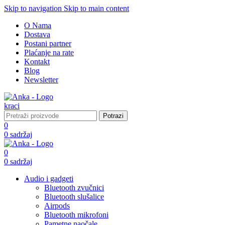
Skip to navigation
Skip to main content
O Nama
Dostava
Postani partner
Plaćanje na rate
Kontakt
Blog
Newsletter
Potrazi
0
0
sadržaj
0
0
sadržaj
Audio i gadgeti
Bluetooth zvučnici
Bluetooth slušalice
Airpods
Bluetooth mikrofoni
Pametne naočale