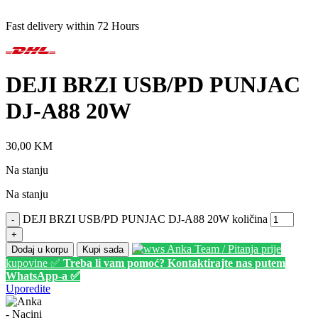
Fast delivery within 72 Hours
DEJI BRZI USB/PD PUNJAC
DJ-A88 20W
30,00
KM
Na stanju
Na stanju
DEJI BRZI USB/PD PUNJAC DJ-A88 20W količina
-
+
Anka Team / Pitanja prije
Dodaj u korpu
Kupi sada
kupovine ✅
Treba li vam pomoć? Kontaktirajte nas putem
WhatsApp-a ✅
Uporedite