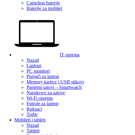
Camelion baterije
Baterije za mobitel
IT oprema
Nazad
Laptopi
PC monitori
Punjači za laptop
Memory kartice i USB stikovi
Pametni satovi – Smartwatch
Narukvice za satove
Wi-Fi oprema
Futrole za laptop
Ruksaci
Torbe
Mobiteli i tableti
Nazad
Tableti