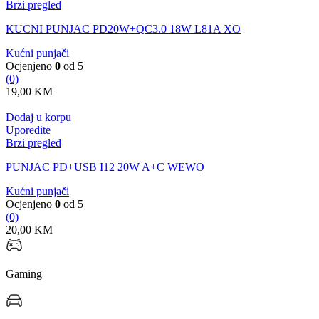
Brzi pregled
KUCNI PUNJAC PD20W+QC3.0 18W L81A XO
Kućni punjači
Ocjenjeno
0
od 5
(0)
19,00
KM
Dodaj u korpu
Uporedite
Brzi pregled
PUNJAC PD+USB I12 20W A+C WEWO
Kućni punjači
Ocjenjeno
0
od 5
(0)
20,00
KM
Gaming