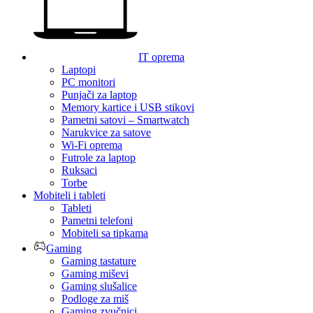
IT oprema
Laptopi
PC monitori
Punjači za laptop
Memory kartice i USB stikovi
Pametni satovi – Smartwatch
Narukvice za satove
Wi-Fi oprema
Futrole za laptop
Ruksaci
Torbe
Mobiteli i tableti
Tableti
Pametni telefoni
Mobiteli sa tipkama
Gaming
Gaming tastature
Gaming miševi
Gaming slušalice
Podloge za miš
Gaming zvučnici