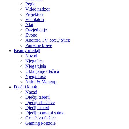
Pegle
Video nadzor
Projektori
Ventilatori
Alat
Osvjetljenje
Zvono
Android TV box // Stick
Pametne brave
Beauty uređaji
Nazad
Njega lica
Njega tijela
Uklanjanje dlačica
Njega kose
Nokti & Makeup
Dječiji kutak
Nazad
Dječiji tableti
Dječije slušalice
Dječiji setovi
Dječiji pametni satovi
Grijači za flašice
Gaming konzole