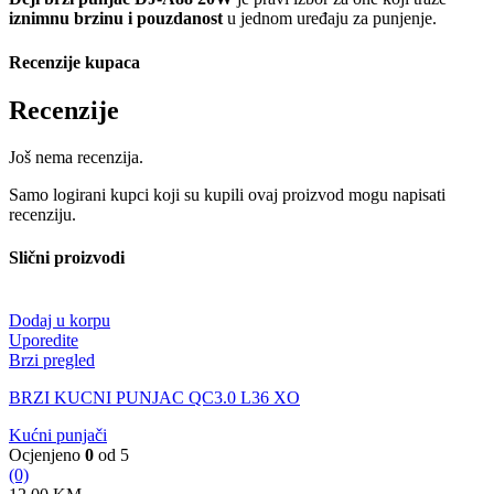
iznimnu brzinu i pouzdanost
u jednom uređaju za punjenje.
Recenzije kupaca
Recenzije
Još nema recenzija.
Samo logirani kupci koji su kupili ovaj proizvod mogu napisati
recenziju.
Slični proizvodi
Dodaj u korpu
Uporedite
Brzi pregled
BRZI KUCNI PUNJAC QC3.0 L36 XO
Kućni punjači
Ocjenjeno
0
od 5
(0)