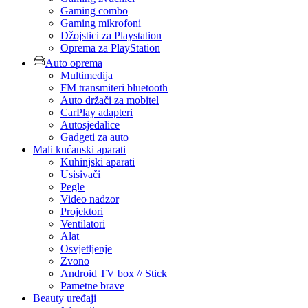
Gaming combo
Gaming mikrofoni
Džojstici za Playstation
Oprema za PlayStation
Auto oprema
Multimedija
FM transmiteri bluetooth
Auto držači za mobitel
CarPlay adapteri
Autosjedalice
Gadgeti za auto
Mali kućanski aparati
Kuhinjski aparati
Usisivači
Pegle
Video nadzor
Projektori
Ventilatori
Alat
Osvjetljenje
Zvono
Android TV box // Stick
Pametne brave
Beauty uređaji