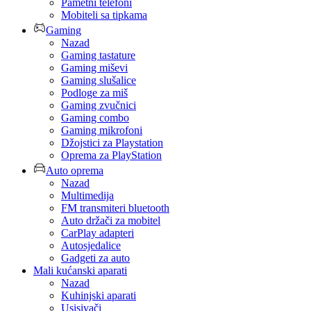
Pametni telefoni
Mobiteli sa tipkama
Gaming
Nazad
Gaming tastature
Gaming miševi
Gaming slušalice
Podloge za miš
Gaming zvučnici
Gaming combo
Gaming mikrofoni
Džojstici za Playstation
Oprema za PlayStation
Auto oprema
Nazad
Multimedija
FM transmiteri bluetooth
Auto držači za mobitel
CarPlay adapteri
Autosjedalice
Gadgeti za auto
Mali kućanski aparati
Nazad
Kuhinjski aparati
Usisivači