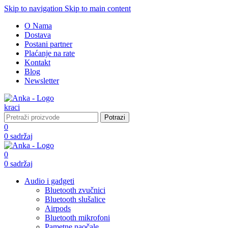
Skip to navigation
Skip to main content
O Nama
Dostava
Postani partner
Plaćanje na rate
Kontakt
Blog
Newsletter
Potrazi
0
0
sadržaj
0
0
sadržaj
Audio i gadgeti
Bluetooth zvučnici
Bluetooth slušalice
Airpods
Bluetooth mikrofoni
Pametne naočale