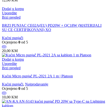
12,00
KM
Dodaj u korpu
Uporedite
Brzi pregled
BRZI PUNJAC CE02A(EU) PD20W + QC18W (MATERIJALI
SU CE CERTIFIKOVANI) XO
Kućni punjači
Ocjenjeno
0
od 5
(0)
20,00
KM
Dodaj u korpu
Uporedite
Brzi pregled
Kućni Micro punjač PL-2021 2A 1 m | Platoon
Kućni punjači
,
Najprodavanije
Ocjenjeno
0
od 5
(0)
10,00
KM