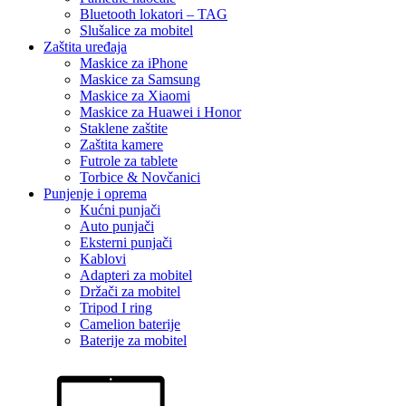
Bluetooth lokatori – TAG
Slušalice za mobitel
Zaštita uređaja
Maskice za iPhone
Maskice za Samsung
Maskice za Xiaomi
Maskice za Huawei i Honor
Staklene zaštite
Zaštita kamere
Futrole za tablete
Torbice & Novčanici
Punjenje i oprema
Kućni punjači
Auto punjači
Eksterni punjači
Kablovi
Adapteri za mobitel
Držači za mobitel
Tripod I ring
Camelion baterije
Baterije za mobitel