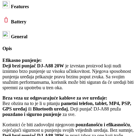
Features
Battery
General
Opis
Efikasno punjenje:
Deji brzi punjač DJ-A88 20W
je izvrstan proizvod koji nudi
iznimno brzo punjenje uz visoku učinkovitost. Njegova sposobnost
punjenja uređaja prikazuje pravu brzinu poput zvuka. Sa svojim
snažnim performansama, korisnik može biti siguran da će uređaji biti
spremni za upotrebu u tren oka.
Brza veza uz odgovarajuće kablove za sve uređaje:
Bez obzira na to je li u pitanju
pametni telefon, tablet, MP4, PSP,
GPS uređaj
ili
Bluetooth uređaj
, Deji punjač DJ-A88 pruža
pouzdano i sigurno punjenje
za sve.
Korisnici će biti zadovoljni njegovom
pouzdanošću i efikasnošću
,
osjećajući sigurnost u punjenju svojih vrijednih uređaja. Bez sumnje,
Deji brzi punjač DJ-A88 20W
je pravi izbor za one koji traže