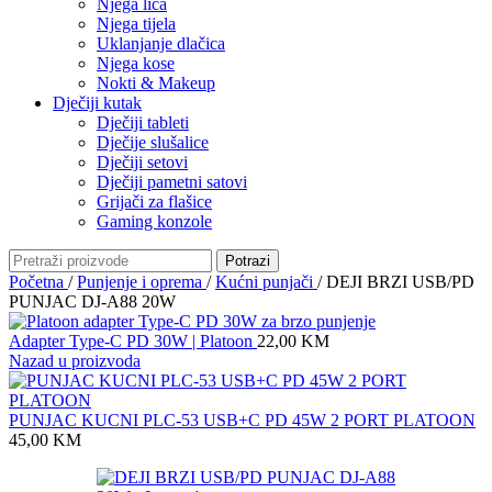
Njega lica
Njega tijela
Uklanjanje dlačica
Njega kose
Nokti & Makeup
Dječiji kutak
Dječiji tableti
Dječije slušalice
Dječiji setovi
Dječiji pametni satovi
Grijači za flašice
Gaming konzole
Potrazi
Početna
/
Punjenje i oprema
/
Kućni punjači
/
DEJI BRZI USB/PD
PUNJAC DJ-A88 20W
Adapter Type-C PD 30W | Platoon
22,00
KM
Nazad u proizvoda
PUNJAC KUCNI PLC-53 USB+C PD 45W 2 PORT PLATOON
45,00
KM