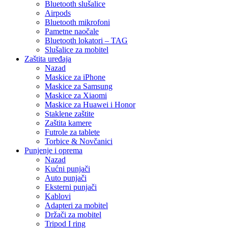
Bluetooth slušalice
Airpods
Bluetooth mikrofoni
Pametne naočale
Bluetooth lokatori – TAG
Slušalice za mobitel
Zaštita uređaja
Nazad
Maskice za iPhone
Maskice za Samsung
Maskice za Xiaomi
Maskice za Huawei i Honor
Staklene zaštite
Zaštita kamere
Futrole za tablete
Torbice & Novčanici
Punjenje i oprema
Nazad
Kućni punjači
Auto punjači
Eksterni punjači
Kablovi
Adapteri za mobitel
Držači za mobitel
Tripod I ring