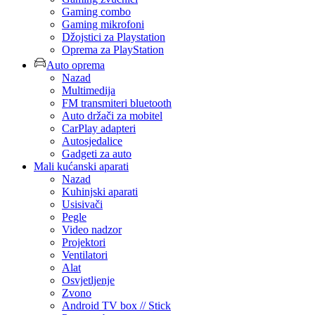
Gaming combo
Gaming mikrofoni
Džojstici za Playstation
Oprema za PlayStation
Auto oprema
Nazad
Multimedija
FM transmiteri bluetooth
Auto držači za mobitel
CarPlay adapteri
Autosjedalice
Gadgeti za auto
Mali kućanski aparati
Nazad
Kuhinjski aparati
Usisivači
Pegle
Video nadzor
Projektori
Ventilatori
Alat
Osvjetljenje
Zvono
Android TV box // Stick