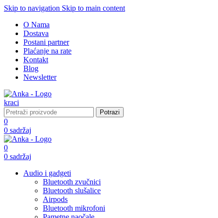
Skip to navigation
Skip to main content
O Nama
Dostava
Postani partner
Plaćanje na rate
Kontakt
Blog
Newsletter
Potrazi
0
0
sadržaj
0
0
sadržaj
Audio i gadgeti
Bluetooth zvučnici
Bluetooth slušalice
Airpods
Bluetooth mikrofoni
Pametne naočale