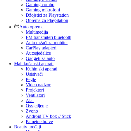
Gaming combo
Gaming mikrofoni
Džojstici za Playstation
Oprema za PlayStation
Auto oprema
Multimedija
FM transmiteri bluetooth
Auto držači za mobitel
CarPlay adapteri
Autosjedalice
Gadgeti za auto
Mali kućanski aparati
Kuhinjski aparati
Usisivači
Pegle
Video nadzor
Projektori
Ventilatori
Alat
Osvjetljenje
Zvono
Android TV box // Stick
Pametne brave
Beauty uređaji