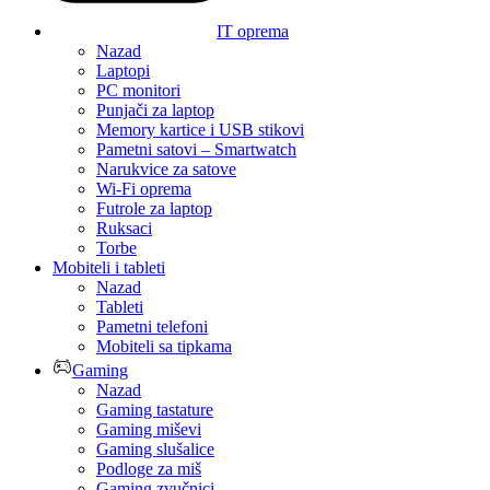
IT oprema
Nazad
Laptopi
PC monitori
Punjači za laptop
Memory kartice i USB stikovi
Pametni satovi – Smartwatch
Narukvice za satove
Wi-Fi oprema
Futrole za laptop
Ruksaci
Torbe
Mobiteli i tableti
Nazad
Tableti
Pametni telefoni
Mobiteli sa tipkama
Gaming
Nazad
Gaming tastature
Gaming miševi
Gaming slušalice
Podloge za miš
Gaming zvučnici