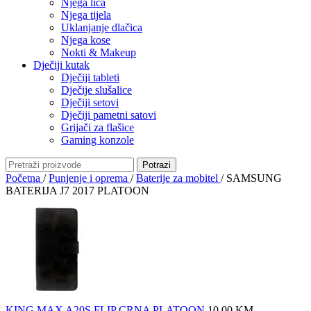
Njega lica
Njega tijela
Uklanjanje dlačica
Njega kose
Nokti & Makeup
Dječiji kutak
Dječiji tableti
Dječije slušalice
Dječiji setovi
Dječiji pametni satovi
Grijači za flašice
Gaming konzole
Potrazi
Početna
/
Punjenje i oprema
/
Baterije za mobitel
/
SAMSUNG
BATERIJA J7 2017 PLATOON
KING MAX A20S FLIP CRNA PLATOON
10,00
KM