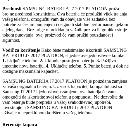
Prednosti
SAMSUNG BATERIJA J7 2017 PLATOON pruža
brojne prednosti korisnicima. Ova baterija će produžiti vijek trajanja
vašeg telefona, omogućiti vam da obavljate više zadataka bez
potrebe za čestim punjenjem i osigurati stabilne performanse tijekom
cijelog dana. Bez brige o prekidanju važnih poziva ili gubitku struje
tokom putovanja, ovaj proizvod će vam pružiti pouzdanost i
sigurnost.
Vodič za korištenje
Kako biste maksimalno iskoristili SAMSUNG
BATERIJU J7 2017 PLATOON, slijedite ove jednostavne korake:
1.
Isključite telefon.
2.
Uklonite postojeću bateriju.
3.
Pažljivo
umetnite novu bateriju.
4.
Uključite telefon.
5.
Punite bateriju dok ne
dostigne maksimalni kapacitet.
SAMSUNG BATERIJA J7 2017 PLATOON je pouzdana zamjena
za vašu originalnu bateriju. Uz visok kapacitet, kompatibilnost sa
Samsung J7 2017 i jednostavnu zamjenu, ova baterija će vam
omogućiti da iskoristite svoj telefon u potpunosti. Ne dozvolite da
vam baterija bude prepreka u vašoj svakodnevnoj upotrebi,
investirajte u SAMSUNG BATERIJU J7 2017 PLATOON i
uživajte u neprekidnom korištenju vašeg telefona.
Recenzije kupaca