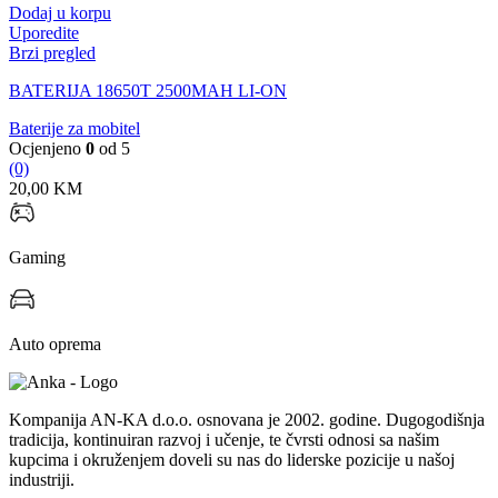
Dodaj u korpu
Uporedite
Brzi pregled
BATERIJA 18650T 2500MAH LI-ON
Baterije za mobitel
Ocjenjeno
0
od 5
(0)
20,00
KM
Gaming
Auto oprema
Kompanija AN-KA d.o.o. osnovana je 2002. godine. Dugogodišnja
tradicija, kontinuiran razvoj i učenje, te čvrsti odnosi sa našim
kupcima i okruženjem doveli su nas do liderske pozicije u našoj
industriji.