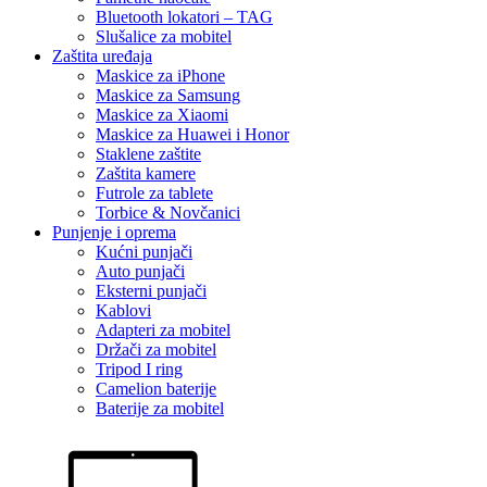
Bluetooth lokatori – TAG
Slušalice za mobitel
Zaštita uređaja
Maskice za iPhone
Maskice za Samsung
Maskice za Xiaomi
Maskice za Huawei i Honor
Staklene zaštite
Zaštita kamere
Futrole za tablete
Torbice & Novčanici
Punjenje i oprema
Kućni punjači
Auto punjači
Eksterni punjači
Kablovi
Adapteri za mobitel
Držači za mobitel
Tripod I ring
Camelion baterije
Baterije za mobitel