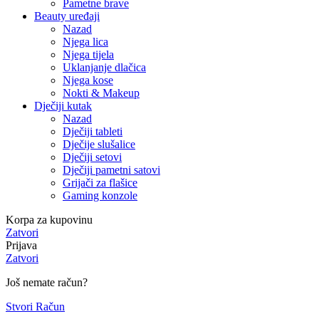
Pametne brave
Beauty uređaji
Nazad
Njega lica
Njega tijela
Uklanjanje dlačica
Njega kose
Nokti & Makeup
Dječiji kutak
Nazad
Dječiji tableti
Dječije slušalice
Dječiji setovi
Dječiji pametni satovi
Grijači za flašice
Gaming konzole
Korpa za kupovinu
Zatvori
Prijava
Zatvori
Još nemate račun?
Stvori Račun