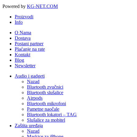
Powered by
KG-NET.COM
Proizvodi
Info
O Nama
Dostava
Postani partner
Plaćanje na rate
Kontakt
Blog
Newsletter
Audio i gadgeti
Nazad
Bluetooth zvučnici
Bluetooth slušalice
Airpods
Bluetooth mikrofoni
Pametne naočale
Bluetooth lokatori – TAG
Slušalice za mobitel
Zaštita uređaja
Nazad
Maskice za iPhone