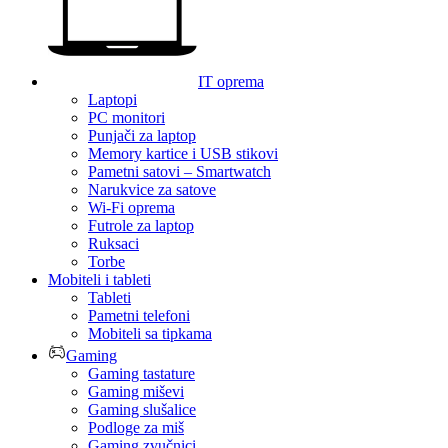
IT oprema
Laptopi
PC monitori
Punjači za laptop
Memory kartice i USB stikovi
Pametni satovi – Smartwatch
Narukvice za satove
Wi-Fi oprema
Futrole za laptop
Ruksaci
Torbe
Mobiteli i tableti
Tableti
Pametni telefoni
Mobiteli sa tipkama
Gaming
Gaming tastature
Gaming miševi
Gaming slušalice
Podloge za miš
Gaming zvučnici