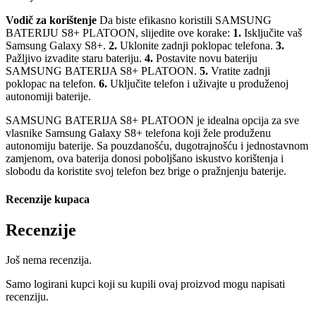
Vodič za korištenje
Da biste efikasno koristili SAMSUNG
BATERIJU S8+ PLATOON, slijedite ove korake:
1.
Isključite vaš
Samsung Galaxy S8+.
2.
Uklonite zadnji poklopac telefona.
3.
Pažljivo izvadite staru bateriju.
4.
Postavite novu bateriju
SAMSUNG BATERIJA S8+ PLATOON.
5.
Vratite zadnji
poklopac na telefon.
6.
Uključite telefon i uživajte u produženoj
autonomiji baterije.
SAMSUNG BATERIJA S8+ PLATOON je idealna opcija za sve
vlasnike Samsung Galaxy S8+ telefona koji žele produženu
autonomiju baterije. Sa pouzdanošću, dugotrajnošću i jednostavnom
zamjenom, ova baterija donosi poboljšano iskustvo korištenja i
slobodu da koristite svoj telefon bez brige o pražnjenju baterije.
Recenzije kupaca
Recenzije
Još nema recenzija.
Samo logirani kupci koji su kupili ovaj proizvod mogu napisati
recenziju.