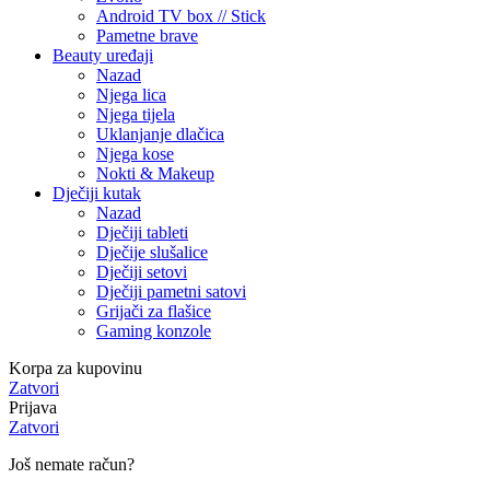
Android TV box // Stick
Pametne brave
Beauty uređaji
Nazad
Njega lica
Njega tijela
Uklanjanje dlačica
Njega kose
Nokti & Makeup
Dječiji kutak
Nazad
Dječiji tableti
Dječije slušalice
Dječiji setovi
Dječiji pametni satovi
Grijači za flašice
Gaming konzole
Korpa za kupovinu
Zatvori
Prijava
Zatvori
Još nemate račun?