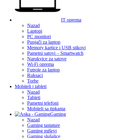
IT oprema
Nazad
Laptopi
PC monitori
Punjači za laptop
Memory kartice i USB stikovi
Pametni satovi – Smartwatch
Narukvice za satove
Wi-Fi oprema
Futrole za laptop
Ruksaci
Torbe
Mobiteli i tableti
Nazad
Tableti
Pametni telefoni
Mobiteli sa tipkama
Gaming
Nazad
Gaming tastature
Gaming miševi
Gaming slušalice