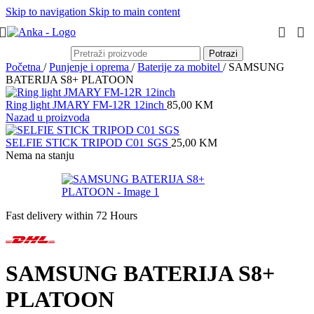
Skip to navigation
Skip to main content
Potrazi
Početna
/
Punjenje i oprema
/
Baterije za mobitel
/
SAMSUNG
BATERIJA S8+ PLATOON
Ring light JMARY FM-12R 12inch
85,00
KM
Nazad u proizvoda
SELFIE STICK TRIPOD C01 SGS
25,00
KM
Nema na stanju
Fast delivery within 72 Hours
SAMSUNG BATERIJA S8+
PLATOON