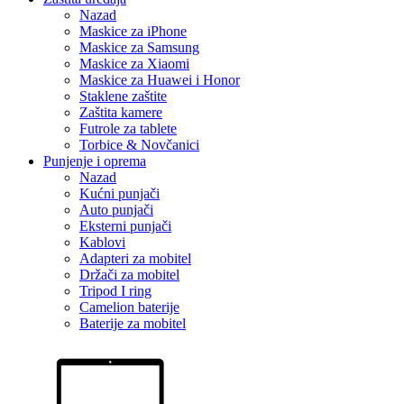
Nazad
Maskice za iPhone
Maskice za Samsung
Maskice za Xiaomi
Maskice za Huawei i Honor
Staklene zaštite
Zaštita kamere
Futrole za tablete
Torbice & Novčanici
Punjenje i oprema
Nazad
Kućni punjači
Auto punjači
Eksterni punjači
Kablovi
Adapteri za mobitel
Držači za mobitel
Tripod I ring
Camelion baterije
Baterije za mobitel