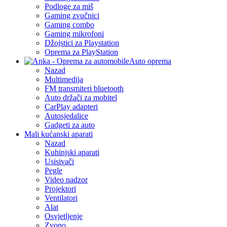
Podloge za miš
Gaming zvučnici
Gaming combo
Gaming mikrofoni
Džojstici za Playstation
Oprema za PlayStation
Auto oprema
Nazad
Multimedija
FM transmiteri bluetooth
Auto držači za mobitel
CarPlay adapteri
Autosjedalice
Gadgeti za auto
Mali kućanski aparati
Nazad
Kuhinjski aparati
Usisivači
Pegle
Video nadzor
Projektori
Ventilatori
Alat
Osvjetljenje
Zvono