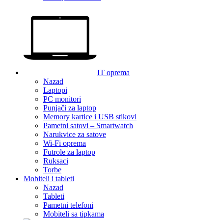
IT oprema
Nazad
Laptopi
PC monitori
Punjači za laptop
Memory kartice i USB stikovi
Pametni satovi – Smartwatch
Narukvice za satove
Wi-Fi oprema
Futrole za laptop
Ruksaci
Torbe
Mobiteli i tableti
Nazad
Tableti
Pametni telefoni
Mobiteli sa tipkama