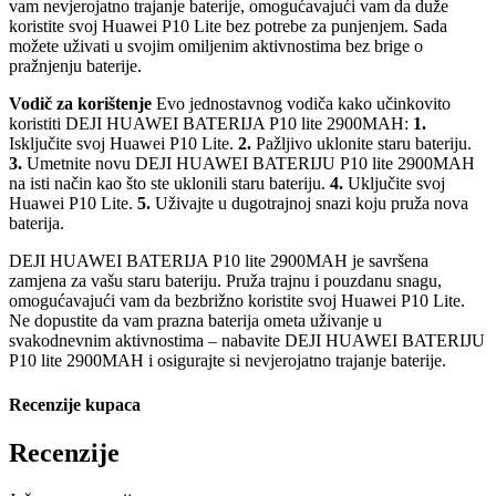
vam nevjerojatno trajanje baterije, omogućavajući vam da duže
koristite svoj Huawei P10 Lite bez potrebe za punjenjem. Sada
možete uživati u svojim omiljenim aktivnostima bez brige o
pražnjenju baterije.
Vodič za korištenje
Evo jednostavnog vodiča kako učinkovito
koristiti DEJI HUAWEI BATERIJA P10 lite 2900MAH:
1.
Isključite svoj Huawei P10 Lite.
2.
Pažljivo uklonite staru bateriju.
3.
Umetnite novu DEJI HUAWEI BATERIJU P10 lite 2900MAH
na isti način kao što ste uklonili staru bateriju.
4.
Uključite svoj
Huawei P10 Lite.
5.
Uživajte u dugotrajnoj snazi koju pruža nova
baterija.
DEJI HUAWEI BATERIJA P10 lite 2900MAH je savršena
zamjena za vašu staru bateriju. Pruža trajnu i pouzdanu snagu,
omogućavajući vam da bezbrižno koristite svoj Huawei P10 Lite.
Ne dopustite da vam prazna baterija ometa uživanje u
svakodnevnim aktivnostima – nabavite DEJI HUAWEI BATERIJU
P10 lite 2900MAH i osigurajte si nevjerojatno trajanje baterije.
Recenzije kupaca
Recenzije