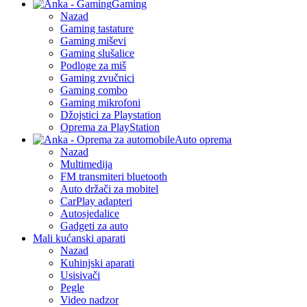
Gaming
Nazad
Gaming tastature
Gaming miševi
Gaming slušalice
Podloge za miš
Gaming zvučnici
Gaming combo
Gaming mikrofoni
Džojstici za Playstation
Oprema za PlayStation
Auto oprema
Nazad
Multimedija
FM transmiteri bluetooth
Auto držači za mobitel
CarPlay adapteri
Autosjedalice
Gadgeti za auto
Mali kućanski aparati
Nazad
Kuhinjski aparati
Usisivači
Pegle
Video nadzor