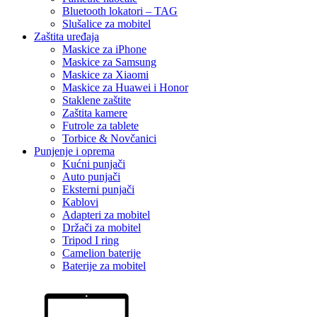
Bluetooth lokatori – TAG
Slušalice za mobitel
Zaštita uređaja
Maskice za iPhone
Maskice za Samsung
Maskice za Xiaomi
Maskice za Huawei i Honor
Staklene zaštite
Zaštita kamere
Futrole za tablete
Torbice & Novčanici
Punjenje i oprema
Kućni punjači
Auto punjači
Eksterni punjači
Kablovi
Adapteri za mobitel
Držači za mobitel
Tripod I ring
Camelion baterije
Baterije za mobitel