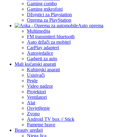
Gaming combo
Gaming mikrofoni
Džojstici za Playstation
Oprema za PlayStation
Auto oprema
Multimedija
FM transmiteri bluetooth
Auto držači za mobitel
CarPlay adapteri
Autosjedalice
Gadgeti za auto
Mali kućanski aparati
Kuhinjski aparati
Usisivači
Pegle
Video nadzor
Projektori
Ventilatori
Alat
Osvjetljenje
Zvono
Android TV box // Stick
Pametne brave
Beauty uređaji
Njega lica