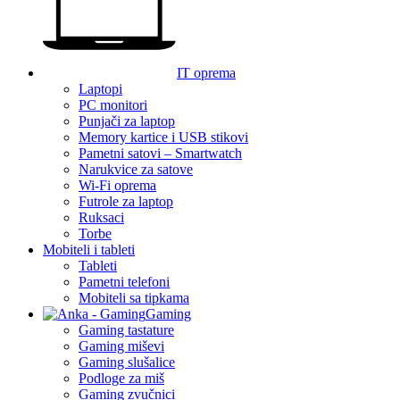
IT oprema
Laptopi
PC monitori
Punjači za laptop
Memory kartice i USB stikovi
Pametni satovi – Smartwatch
Narukvice za satove
Wi-Fi oprema
Futrole za laptop
Ruksaci
Torbe
Mobiteli i tableti
Tableti
Pametni telefoni
Mobiteli sa tipkama
Gaming
Gaming tastature
Gaming miševi
Gaming slušalice
Podloge za miš
Gaming zvučnici