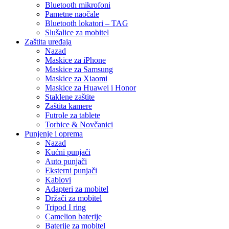
Bluetooth mikrofoni
Pametne naočale
Bluetooth lokatori – TAG
Slušalice za mobitel
Zaštita uređaja
Nazad
Maskice za iPhone
Maskice za Samsung
Maskice za Xiaomi
Maskice za Huawei i Honor
Staklene zaštite
Zaštita kamere
Futrole za tablete
Torbice & Novčanici
Punjenje i oprema
Nazad
Kućni punjači
Auto punjači
Eksterni punjači
Kablovi
Adapteri za mobitel
Držači za mobitel
Tripod I ring
Camelion baterije
Baterije za mobitel