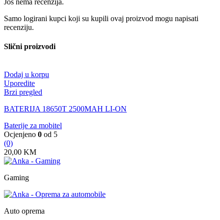
Još nema recenzija.
Samo logirani kupci koji su kupili ovaj proizvod mogu napisati
recenziju.
Slični proizvodi
Dodaj u korpu
Uporedite
Brzi pregled
BATERIJA 18650T 2500MAH LI-ON
Baterije za mobitel
Ocjenjeno
0
od 5
(0)
20,00
KM
Gaming
Auto oprema