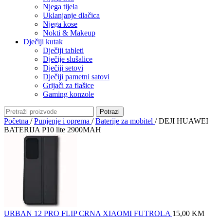
Njega tijela
Uklanjanje dlačica
Njega kose
Nokti & Makeup
Dječiji kutak
Dječiji tableti
Dječije slušalice
Dječiji setovi
Dječiji pametni satovi
Grijači za flašice
Gaming konzole
Potrazi
Početna
/
Punjenje i oprema
/
Baterije za mobitel
/
DEJI HUAWEI
BATERIJA P10 lite 2900MAH
URBAN 12 PRO FLIP CRNA XIAOMI FUTROLA
15,00
KM