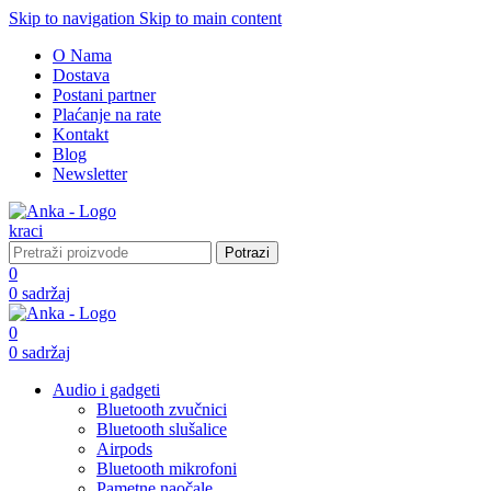
Skip to navigation
Skip to main content
O Nama
Dostava
Postani partner
Plaćanje na rate
Kontakt
Blog
Newsletter
Potrazi
0
0
sadržaj
0
0
sadržaj
Audio i gadgeti
Bluetooth zvučnici
Bluetooth slušalice
Airpods
Bluetooth mikrofoni
Pametne naočale