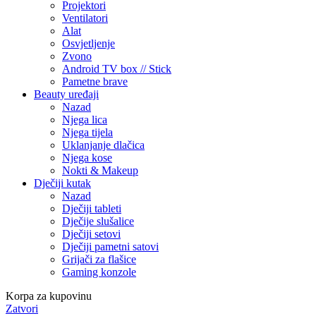
Projektori
Ventilatori
Alat
Osvjetljenje
Zvono
Android TV box // Stick
Pametne brave
Beauty uređaji
Nazad
Njega lica
Njega tijela
Uklanjanje dlačica
Njega kose
Nokti & Makeup
Dječiji kutak
Nazad
Dječiji tableti
Dječije slušalice
Dječiji setovi
Dječiji pametni satovi
Grijači za flašice
Gaming konzole
Korpa za kupovinu
Zatvori