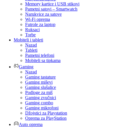
Memory kartice i USB stikovi
Pametni satovi – Smartwatch
Narukvice za satove
Wi-Fi oprema
Futrole za laptop
Ruksaci
Torbe
Mobiteli i tableti
Nazad
Tableti
Pametni telefoni
Mobiteli sa tipkama
Gaming
Nazad
Gaming tastature
Gaming miševi
Gaming slušalice
Podloge za miš
Gaming zvučnici
Gaming combo
Gaming mikrofoni
Džojstici za Playstation
Oprema za PlayStation
Auto oprema