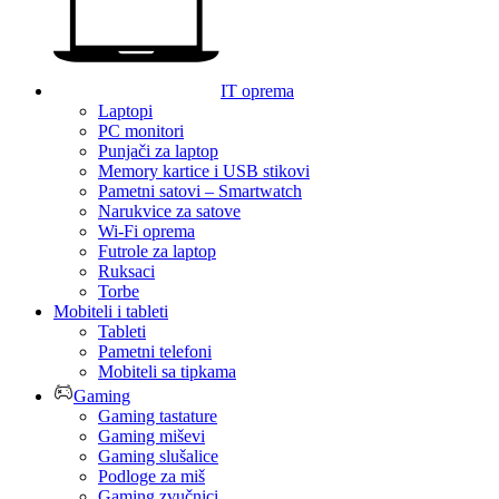
IT oprema
Laptopi
PC monitori
Punjači za laptop
Memory kartice i USB stikovi
Pametni satovi – Smartwatch
Narukvice za satove
Wi-Fi oprema
Futrole za laptop
Ruksaci
Torbe
Mobiteli i tableti
Tableti
Pametni telefoni
Mobiteli sa tipkama
Gaming
Gaming tastature
Gaming miševi
Gaming slušalice
Podloge za miš
Gaming zvučnici