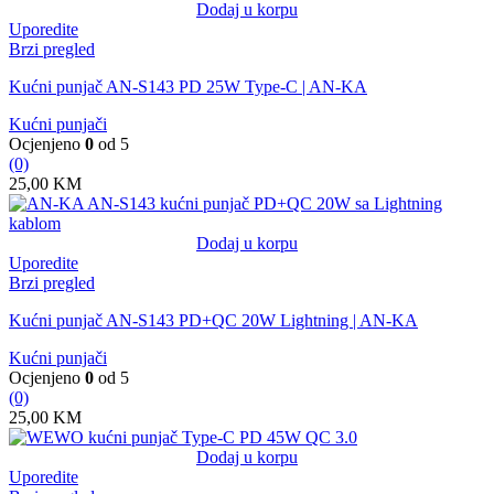
Dodaj u korpu
Uporedite
Brzi pregled
Kućni punjač AN-S143 PD 25W Type-C | AN-KA
Kućni punjači
Ocjenjeno
0
od 5
(0)
25,00
KM
Dodaj u korpu
Uporedite
Brzi pregled
Kućni punjač AN-S143 PD+QC 20W Lightning | AN-KA
Kućni punjači
Ocjenjeno
0
od 5
(0)
25,00
KM
Dodaj u korpu
Uporedite