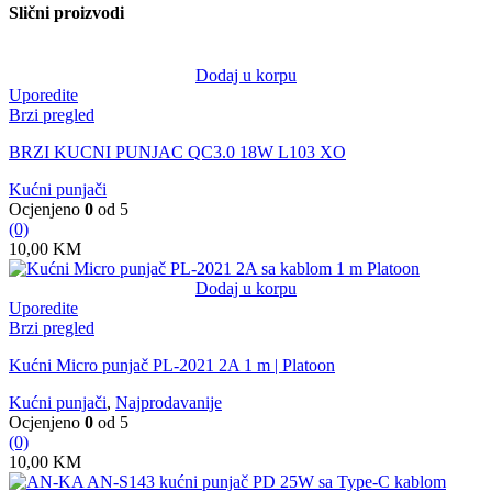
Slični proizvodi
Dodaj u korpu
Uporedite
Brzi pregled
BRZI KUCNI PUNJAC QC3.0 18W L103 XO
Kućni punjači
Ocjenjeno
0
od 5
(0)
10,00
KM
Dodaj u korpu
Uporedite
Brzi pregled
Kućni Micro punjač PL-2021 2A 1 m | Platoon
Kućni punjači
,
Najprodavanije
Ocjenjeno
0
od 5
(0)
10,00
KM