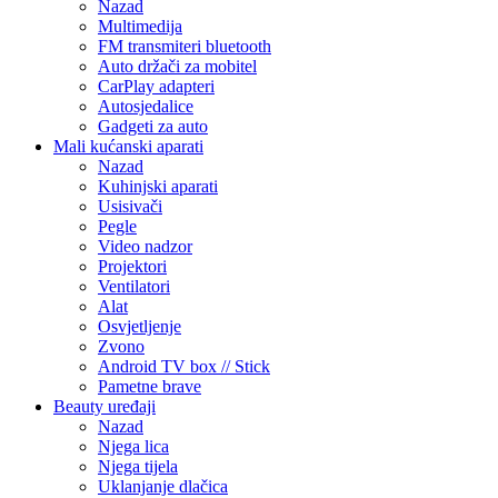
Nazad
Multimedija
FM transmiteri bluetooth
Auto držači za mobitel
CarPlay adapteri
Autosjedalice
Gadgeti za auto
Mali kućanski aparati
Nazad
Kuhinjski aparati
Usisivači
Pegle
Video nadzor
Projektori
Ventilatori
Alat
Osvjetljenje
Zvono
Android TV box // Stick
Pametne brave
Beauty uređaji
Nazad
Njega lica
Njega tijela
Uklanjanje dlačica