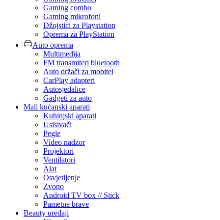
Gaming combo
Gaming mikrofoni
Džojstici za Playstation
Oprema za PlayStation
Auto oprema
Multimedija
FM transmiteri bluetooth
Auto držači za mobitel
CarPlay adapteri
Autosjedalice
Gadgeti za auto
Mali kućanski aparati
Kuhinjski aparati
Usisivači
Pegle
Video nadzor
Projektori
Ventilatori
Alat
Osvjetljenje
Zvono
Android TV box // Stick
Pametne brave
Beauty uređaji