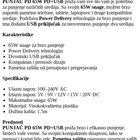
PUNJAČ PD 65W PD+USB
pruža vam sve što vam je potrebno
za punjenje različitih uređaja. Sa svojih
65W snage
, možete brzo
napuniti pametne telefone, tablete, laptopove i druge kompatibilne
uređaje. Podržava
Power Delivery
tehnologiju za brzo punjenje i
ima dodatni
USB priključak
za istovremeno punjenje dva uređaja.
Karakteristike
65W snage za brzo punjenje
Power Delivery tehnologija
Dvostruki USB priključak
Kompaktan i prenosiv dizajn
Pametna zaštita od prenapona i pregrejavanja
Specifikacije
Ulazni napon: 100–240V AC
Izlazni napon: 5V / 9V / 12V / 15V / 20V DC
Maksimalna snaga: 65W
Materijal: Visokokvalitetna plastika
Dužina kabla: 1.5m
Prednosti
PUNJAČ PD 65W PD+USB
pruža brzo i efikasno punjenje,
štedeći vaše vreme. Sa svojim kompaktnim dizajnom, lako se
prenosi i koristi bilo gde.
Pametna zaštita
osigurava sigurnost vaših