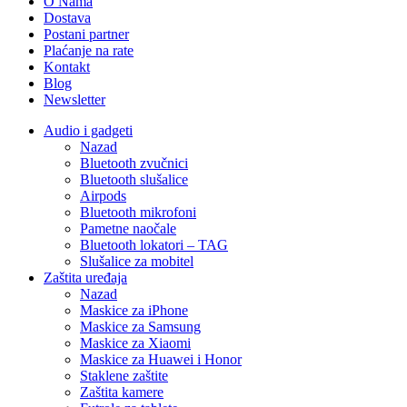
O Nama
Dostava
Postani partner
Plaćanje na rate
Kontakt
Blog
Newsletter
Audio i gadgeti
Nazad
Bluetooth zvučnici
Bluetooth slušalice
Airpods
Bluetooth mikrofoni
Pametne naočale
Bluetooth lokatori – TAG
Slušalice za mobitel
Zaštita uređaja
Nazad
Maskice za iPhone
Maskice za Samsung
Maskice za Xiaomi
Maskice za Huawei i Honor
Staklene zaštite
Zaštita kamere