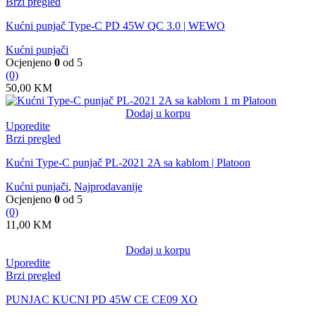
Brzi pregled
Kućni punjač Type-C PD 45W QC 3.0 | WEWO
Kućni punjači
Ocjenjeno
0
od 5
(0)
50,00
KM
Dodaj u korpu
Uporedite
Brzi pregled
Kućni Type-C punjač PL-2021 2A sa kablom | Platoon
Kućni punjači
,
Najprodavanije
Ocjenjeno
0
od 5
(0)
11,00
KM
Dodaj u korpu
Uporedite
Brzi pregled
PUNJAC KUCNI PD 45W CE CE09 XO