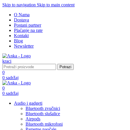
Skip to navigation
Skip to main content
O Nama
Dostava
Postani partner
Plaćanje na rate
Kontakt
Blog
Newsletter
Potrazi
0
0
sadržaj
0
0
sadržaj
Audio i gadgeti
Bluetooth zvučnici
Bluetooth slušalice
Airpods
Bluetooth mikrofoni
Pametne naočale