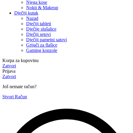
Njega kose
Nokti & Makeup
Dječiji kutak
Nazad
Dječiji tableti
Dječije slušalice
Dječiji setovi
Dječiji pametni satovi
Grijači za flašice
Gaming konzole
Korpa za kupovinu
Zatvori
Prijava
Zatvori
Još nemate račun?
Stvori Račun