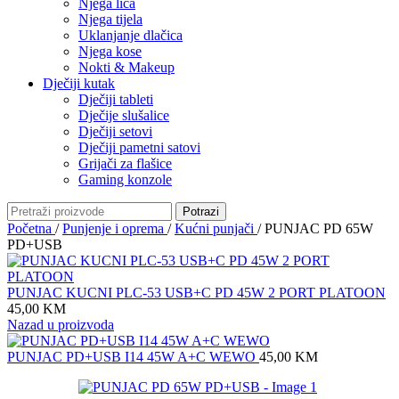
Njega lica
Njega tijela
Uklanjanje dlačica
Njega kose
Nokti & Makeup
Dječiji kutak
Dječiji tableti
Dječije slušalice
Dječiji setovi
Dječiji pametni satovi
Grijači za flašice
Gaming konzole
Potrazi
Početna
/
Punjenje i oprema
/
Kućni punjači
/
PUNJAC PD 65W
PD+USB
PUNJAC KUCNI PLC-53 USB+C PD 45W 2 PORT PLATOON
45,00
KM
Nazad u proizvoda
PUNJAC PD+USB I14 45W A+C WEWO
45,00
KM