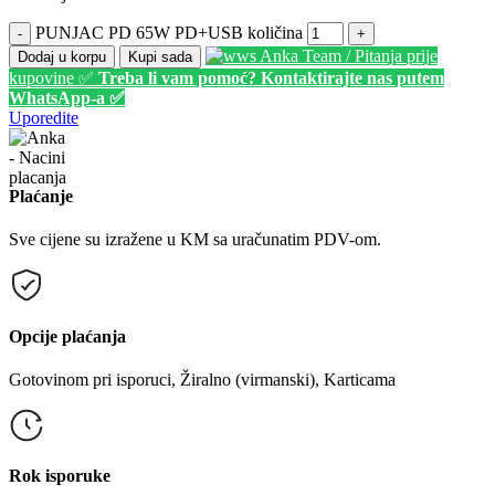
PUNJAC PD 65W PD+USB količina
-
+
Anka Team / Pitanja prije
Dodaj u korpu
Kupi sada
kupovine ✅
Treba li vam pomoć? Kontaktirajte nas putem
WhatsApp-a ✅
Uporedite
Plaćanje
Sve cijene su izražene u KM sa uračunatim PDV-om.
Opcije plaćanja
Gotovinom pri isporuci, Žiralno (virmanski), Karticama
Rok isporuke