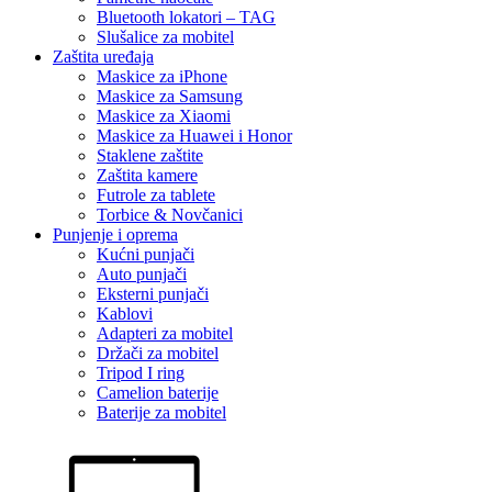
Bluetooth lokatori – TAG
Slušalice za mobitel
Zaštita uređaja
Maskice za iPhone
Maskice za Samsung
Maskice za Xiaomi
Maskice za Huawei i Honor
Staklene zaštite
Zaštita kamere
Futrole za tablete
Torbice & Novčanici
Punjenje i oprema
Kućni punjači
Auto punjači
Eksterni punjači
Kablovi
Adapteri za mobitel
Držači za mobitel
Tripod I ring
Camelion baterije
Baterije za mobitel