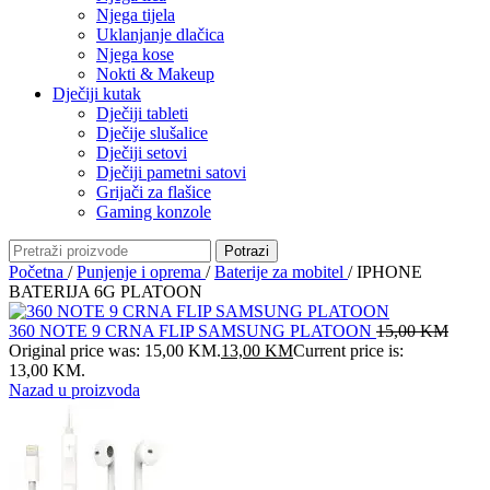
Njega tijela
Uklanjanje dlačica
Njega kose
Nokti & Makeup
Dječiji kutak
Dječiji tableti
Dječije slušalice
Dječiji setovi
Dječiji pametni satovi
Grijači za flašice
Gaming konzole
Potrazi
Početna
/
Punjenje i oprema
/
Baterije za mobitel
/
IPHONE
BATERIJA 6G PLATOON
360 NOTE 9 CRNA FLIP SAMSUNG PLATOON
15,00
KM
Original price was: 15,00 KM.
13,00
KM
Current price is:
13,00 KM.
Nazad u proizvoda