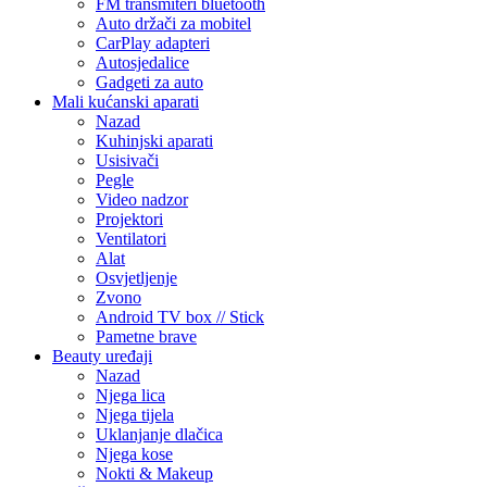
FM transmiteri bluetooth
Auto držači za mobitel
CarPlay adapteri
Autosjedalice
Gadgeti za auto
Mali kućanski aparati
Nazad
Kuhinjski aparati
Usisivači
Pegle
Video nadzor
Projektori
Ventilatori
Alat
Osvjetljenje
Zvono
Android TV box // Stick
Pametne brave
Beauty uređaji
Nazad
Njega lica
Njega tijela
Uklanjanje dlačica
Njega kose
Nokti & Makeup