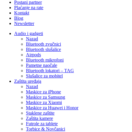
Postani partner
Plaćanje na rate
Kontakt
Blog
Newsletter
Audio i gadgeti
Nazad
Bluetooth zvučnici
Bluetooth slušalice
Airpods
Bluetooth mikrofoni
Pametne naočale
Bluetooth lokatori – TAG
Slušalice za mobitel
Zaštita uređaja
Nazad
Maskice za iPhone
Maskice za Samsung
Maskice za Xiaomi
Maskice za Huawei i Honor
Staklene zaštite
Zaštita kamere
Futrole za tablete
Torbice & Novčanici