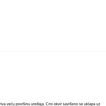
alno (virmanski), Karticama
kriva veću površinu uređaja. Crni okvir savršeno se uklapa uz
žaja bez gubitka kvaliteta slike.
odnevnog korištenja.