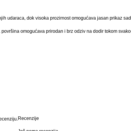
Recenzije
ecenziju.
Još nema recenzija.
Univerzaln