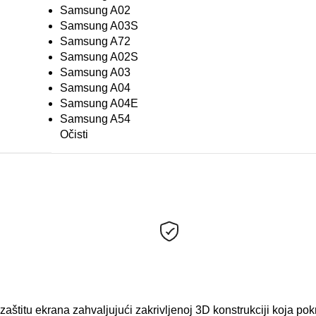
Samsung A72
Samsung A04E
Očisti
Opcije plaćanja
Gotovinom pri isporuci, Žir
aštitu ekrana zahvaljujući zakrivljenoj 3D konstrukciji koja po
anjih udaraca, dok visoka prozirnost omogućava jasan prikaz sadr
ka površina omogućava prirodan i brz odziv na dodir tokom svak