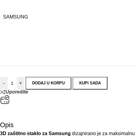
-
+
DODAJ U KORPU
KUPI SADA
Uporedite
Plaćanje
Sve cijene su izražene u KM sa uračunatim PDV-om.
Opis
3D zaštitno staklo za Samsung
dizajnirano je za maksimalnu z
izgled telefona i pruža elegantan završni izgled.
Kaljeno staklo štiti ekran od ogrebotina, tragova korištenja i m
Precizna izrada osigurava odlično prijanjanje uz ekran, a glat
Karakteristike: