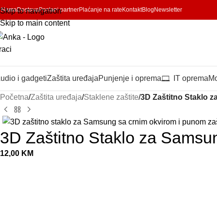
 Nama
Dostava
Postani partner
Plaćanje na rate
Kontakt
Blog
Newsletter
Skip to navigation
Skip to main content
udio i gadgeti
Zaštita uređaja
Punjenje i oprema
IT oprema
Mo
Početna
/
Zaštita uređaja
/
Staklene zaštite
/
3D Zaštitno Staklo z
3D Zaštitno Staklo za Samsun
12,00
KM
SAMSUNG