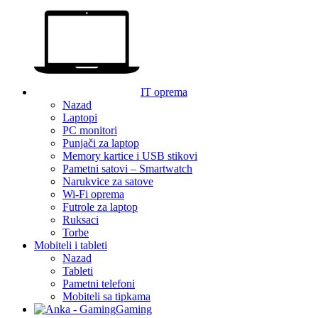
IT oprema
Nazad
Laptopi
PC monitori
Punjači za laptop
Memory kartice i USB stikovi
Pametni satovi – Smartwatch
Narukvice za satove
Wi-Fi oprema
Futrole za laptop
Ruksaci
Torbe
Mobiteli i tableti
Nazad
Tableti
Pametni telefoni
Mobiteli sa tipkama
Gaming