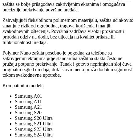
zaštita se bolje prilagođava zakrivljenim ekranima i omogućava
preciznije prekrivanje površine uređaja.
Zahvaljujući fleksibilnom polimernom materijalu, zaštita učinkovito
smanjuje rizik od ogrebotina, tragova korištenja i manjih
svakodnevnih oštećenja. Površina zadržava visoku prozirnost i
prirodan odziv na dodir, bez utjecaja na kvalitet prikaza ili
funkcionalnost uređaja.
Polymer Nano zaštita posebno je pogodna za telefone sa
zakrivljenim ekranima gdje standardna zaštitna stakla često ne
pružaju potpuno prekrivanje. Tanak i gotovo neprimjetan sloj čuva
originalni izgled uređaja, dok istovremeno pruža dodatnu sigurnost
tokom svakodnevne upotrebe.
Kompatibilni modeli:
Samsung A01
Samsung A11
Samsung A21
Samsung S20
Samsung S20 Ultra
Samsung S21 Ultra
Samsung S23 Ultra
Samsung S24 Ultra