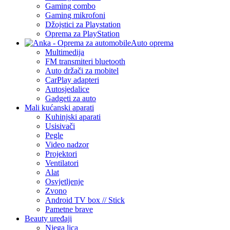
Gaming combo
Gaming mikrofoni
Džojstici za Playstation
Oprema za PlayStation
Auto oprema
Multimedija
FM transmiteri bluetooth
Auto držači za mobitel
CarPlay adapteri
Autosjedalice
Gadgeti za auto
Mali kućanski aparati
Kuhinjski aparati
Usisivači
Pegle
Video nadzor
Projektori
Ventilatori
Alat
Osvjetljenje
Zvono
Android TV box // Stick
Pametne brave
Beauty uređaji
Njega lica