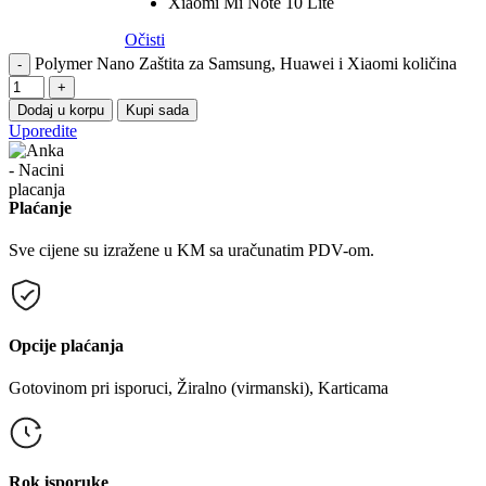
Xiaomi Mi Note 10 Lite
Očisti
Polymer Nano Zaštita za Samsung, Huawei i Xiaomi količina
-
+
Dodaj u korpu
Kupi sada
Uporedite
Plaćanje
Sve cijene su izražene u KM sa uračunatim PDV-om.
Opcije plaćanja
Gotovinom pri isporuci, Žiralno (virmanski), Karticama
Rok isporuke