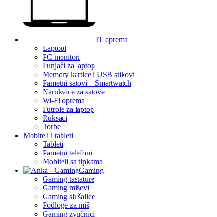
IT oprema
Laptopi
PC monitori
Punjači za laptop
Memory kartice i USB stikovi
Pametni satovi – Smartwatch
Narukvice za satove
Wi-Fi oprema
Futrole za laptop
Ruksaci
Torbe
Mobiteli i tableti
Tableti
Pametni telefoni
Mobiteli sa tipkama
Gaming
Gaming tastature
Gaming miševi
Gaming slušalice
Podloge za miš
Gaming zvučnici