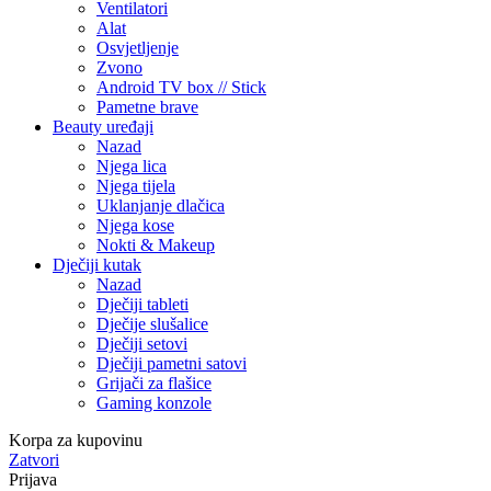
Ventilatori
Alat
Osvjetljenje
Zvono
Android TV box // Stick
Pametne brave
Beauty uređaji
Nazad
Njega lica
Njega tijela
Uklanjanje dlačica
Njega kose
Nokti & Makeup
Dječiji kutak
Nazad
Dječiji tableti
Dječije slušalice
Dječiji setovi
Dječiji pametni satovi
Grijači za flašice
Gaming konzole
Korpa za kupovinu
Zatvori
Prijava