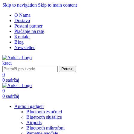
Skip to navigation
Skip to main content
O Nama
Dostava
Postani partner
Plaćanje na rate
Kontakt
Blog
Newsletter
Potrazi
0
0
sadržaj
0
0
sadržaj
Audio i gadgeti
Bluetooth zvučnici
Bluetooth slušalice
Airpods
Bluetooth mikrofoni
Pametne naočale