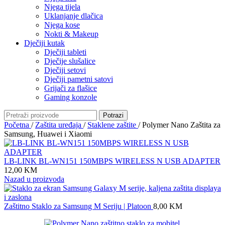
Njega tijela
Uklanjanje dlačica
Njega kose
Nokti & Makeup
Dječiji kutak
Dječiji tableti
Dječije slušalice
Dječiji setovi
Dječiji pametni satovi
Grijači za flašice
Gaming konzole
Potrazi
Početna
/
Zaštita uređaja
/
Staklene zaštite
/
Polymer Nano Zaštita za
Samsung, Huawei i Xiaomi
LB-LINK BL-WN151 150MBPS WIRELESS N USB ADAPTER
12,00
KM
Nazad u proizvoda
Zaštitno Staklo za Samsung M Seriju | Platoon
8,00
KM