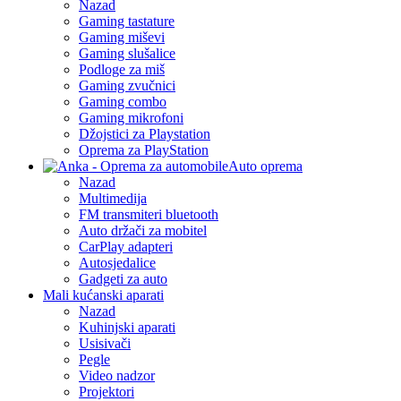
Nazad
Gaming tastature
Gaming miševi
Gaming slušalice
Podloge za miš
Gaming zvučnici
Gaming combo
Gaming mikrofoni
Džojstici za Playstation
Oprema za PlayStation
Auto oprema
Nazad
Multimedija
FM transmiteri bluetooth
Auto držači za mobitel
CarPlay adapteri
Autosjedalice
Gadgeti za auto
Mali kućanski aparati
Nazad
Kuhinjski aparati
Usisivači
Pegle
Video nadzor
Projektori