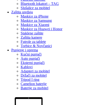
Bluetooth lokatori – TAG
Slušalice za mobitel
Zaštita uređaja
Maskice za iPhone
Maskice za Samsung
Maskice za Xiaomi
Maskice za Huawei i Honor
Staklene zaštite
Zaštita kamere
Futrole za tablete
Torbice & Novčanici
Punjenje i oprema
Kućni punjači
Auto punjači
Eksterni punjači
Kablovi
Adapteri za mobitel
Držači za mobitel
Tripod I ring
Camelion baterije
Baterije za mobitel