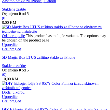
Zaštitno Staklo za iPhone | Platoon
Staklene zaštite
Ocjenjeno
0
od 5
(0)
8,00
KM
Odaberi opcije
This product has multiple variants. The options may
be chosen on the product page
Uporedite
Brzi pregled
5D Magic Box LTUS zaštitno staklo za iPhone
Staklene zaštite
Ocjenjeno
0
od 5
(0)
10,00
KM
Dodaj u korpu
Uporedite
Brzi pregled
DIY Hidrogel Folija SS-057Y Color Film | Folija za Izradu Skinova