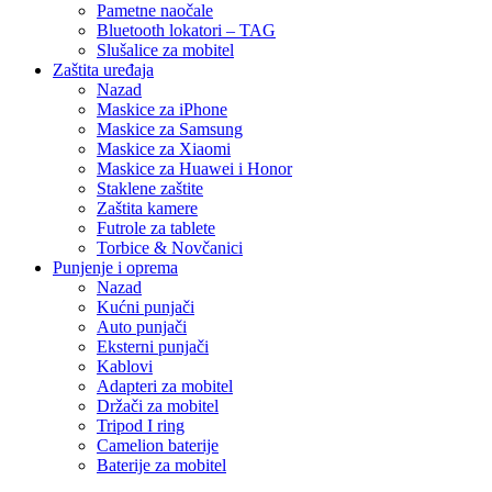
Pametne naočale
Bluetooth lokatori – TAG
Slušalice za mobitel
Zaštita uređaja
Nazad
Maskice za iPhone
Maskice za Samsung
Maskice za Xiaomi
Maskice za Huawei i Honor
Staklene zaštite
Zaštita kamere
Futrole za tablete
Torbice & Novčanici
Punjenje i oprema
Nazad
Kućni punjači
Auto punjači
Eksterni punjači
Kablovi
Adapteri za mobitel
Držači za mobitel
Tripod I ring
Camelion baterije
Baterije za mobitel