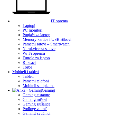
IT oprema
Laptopi
PC monitori
Punjači za laptop
Memory kartice i USB stikovi
Pametni satovi – Smartwatch
Narukvice za satove
Wi-Fi oprema
Futrole za laptop
Ruksaci
Torbe
Mobiteli i tableti
Tableti
Pametni telefoni
Mobiteli sa tipkama
Gaming
Gaming tastature
Gaming miševi
Gaming slušalice
Podloge za miš
Gaming zvučnici