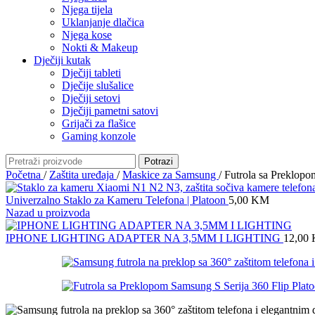
Njega tijela
Uklanjanje dlačica
Njega kose
Nokti & Makeup
Dječiji kutak
Dječiji tableti
Dječije slušalice
Dječiji setovi
Dječiji pametni satovi
Grijači za flašice
Gaming konzole
Potrazi
Početna
/
Zaštita uređaja
/
Maskice za Samsung
/
Futrola sa Preklopo
Univerzalno Staklo za Kameru Telefona | Platoon
5,00
KM
Nazad u proizvoda
IPHONE LIGHTING ADAPTER NA 3,5MM I LIGHTING
12,00