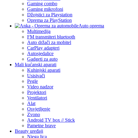
Gaming combo
Gaming mikrofoni
Džojstici za Playstation
Oprema za PlayStation
Auto oprema
Multimedija
FM transmiteri bluetooth
Auto držači za mobitel
CarPlay adapteri
Autosjedalice
Gadgeti za auto
Mali kućanski aparati
Kuhinjski aparati
Usisivači
Pegle
Video nadzor
Projektori
Ventilatori
Alat
Osvjetljenje
Zvono
Android TV box // Stick
Pametne brave
Beauty uređaji
Njega lica