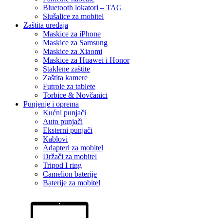
Bluetooth lokatori – TAG
Slušalice za mobitel
Zaštita uređaja
Maskice za iPhone
Maskice za Samsung
Maskice za Xiaomi
Maskice za Huawei i Honor
Staklene zaštite
Zaštita kamere
Futrole za tablete
Torbice & Novčanici
Punjenje i oprema
Kućni punjači
Auto punjači
Eksterni punjači
Kablovi
Adapteri za mobitel
Držači za mobitel
Tripod I ring
Camelion baterije
Baterije za mobitel