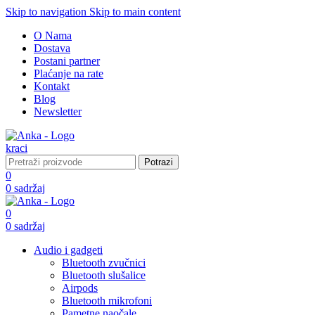
Skip to navigation
Skip to main content
O Nama
Dostava
Postani partner
Plaćanje na rate
Kontakt
Blog
Newsletter
Potrazi
0
0
sadržaj
0
0
sadržaj
Audio i gadgeti
Bluetooth zvučnici
Bluetooth slušalice
Airpods
Bluetooth mikrofoni
Pametne naočale