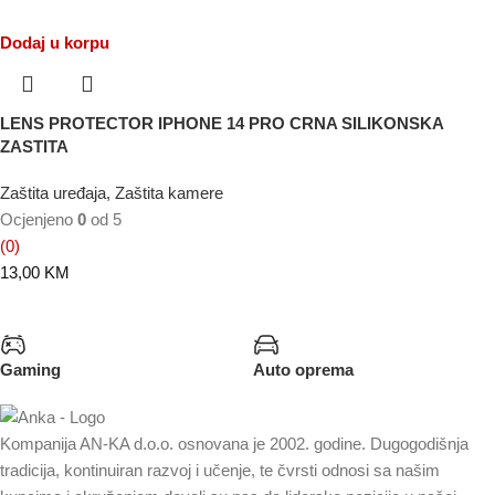
Dodaj u korpu
LENS PROTECTOR IPHONE 14 PRO CRNA SILIKONSKA
ZASTITA
Zaštita uređaja
,
Zaštita kamere
Ocjenjeno
0
od 5
(0)
13,00
KM
Gaming
Auto oprema
Kompanija AN-KA d.o.o. osnovana je 2002. godine. Dugogodišnja
tradicija, kontinuiran razvoj i učenje, te čvrsti odnosi sa našim