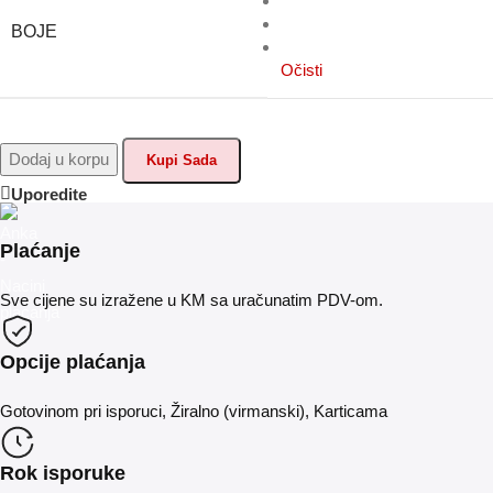
BOJE
Očisti
Dodaj u korpu
Kupi Sada
Uporedite
Plaćanje
Sve cijene su izražene u KM sa uračunatim PDV-om.
Opcije plaćanja
Gotovinom pri isporuci, Žiralno (virmanski), Karticama
Rok isporuke