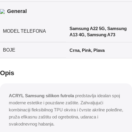
General
Samsung A22 5G
,
Samsung
MODEL TELEFONA
A13 4G
,
Samsung A73
BOJE
Crna
,
Pink
,
Plava
Opis
ACRYL Samsung silikon futrola
predstavlja idealan spoj
moderne estetike i pouzdane zaštite. Zahvaljujući
kombinaciji fleksibilnog TPU okvira i čvrste akrilne poleđine,
pruža efikasnu zaštitu od ogrebotina, udaraca i
svakodnevnog habanja.