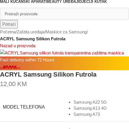
MALI KUĆANSKI APARATI
BEAUTY UREĐAJI
DJEČIJI KUTAK
Potrazi
Početna
/
Zaštita uređaja
/
Maskice za Samsung
/
ACRYL Samsung Silikon Futrola
Nazad u proizvoda
Fast delivery within 72 Hours
ACRYL Samsung Silikon Futrola
12,00
KM
Samsung A22 5G
MODEL TELEFONA
Samsung A13 4G
Samsung A73