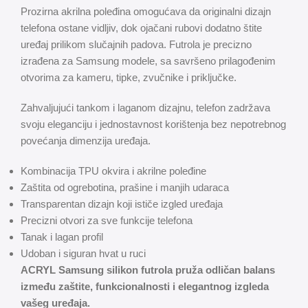
Prozirna akrilna poleđina omogućava da originalni dizajn
telefona ostane vidljiv, dok ojačani rubovi dodatno štite
uređaj prilikom slučajnih padova. Futrola je precizno
izrađena za Samsung modele, sa savršeno prilagođenim
otvorima za kameru, tipke, zvučnike i priključke.
Zahvaljujući tankom i laganom dizajnu, telefon zadržava
svoju eleganciju i jednostavnost korištenja bez nepotrebnog
povećanja dimenzija uređaja.
Kombinacija TPU okvira i akrilne poleđine
Zaštita od ogrebotina, prašine i manjih udaraca
Transparentan dizajn koji ističe izgled uređaja
Precizni otvori za sve funkcije telefona
Tanak i lagan profil
Udoban i siguran hvat u ruci
ACRYL Samsung silikon futrola pruža odličan balans
između zaštite, funkcionalnosti i elegantnog izgleda
vašeg uređaja.