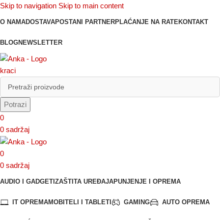
Skip to navigation
Skip to main content
O NAMA
DOSTAVA
POSTANI PARTNER
PLAĆANJE NA RATE
KONTAKT
BLOG
NEWSLETTER
Potrazi
0
0
sadržaj
0
0
sadržaj
AUDIO I GADGETI
ZAŠTITA UREĐAJA
PUNJENJE I OPREMA
IT OPREMA
MOBITELI I TABLETI
GAMING
AUTO OPREMA