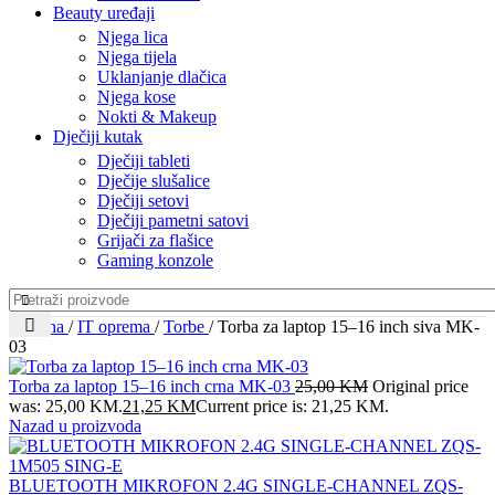
Beauty uređaji
Njega lica
Njega tijela
Uklanjanje dlačica
Njega kose
Nokti & Makeup
Dječiji kutak
Dječiji tableti
Dječije slušalice
Dječiji setovi
Dječiji pametni satovi
Grijači za flašice
Gaming konzole
Početna
/
IT oprema
/
Torbe
/
Torba za laptop 15–16 inch siva MK-
03
Torba za laptop 15–16 inch crna MK-03
25,00
KM
Original price
was: 25,00 KM.
21,25
KM
Current price is: 21,25 KM.
Nazad u proizvoda
BLUETOOTH MIKROFON 2.4G SINGLE-CHANNEL ZQS-