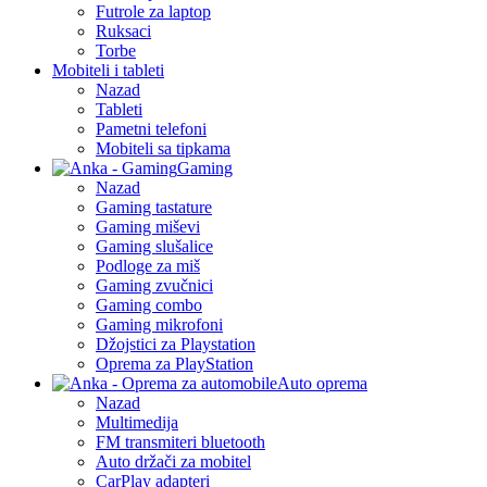
Futrole za laptop
Ruksaci
Torbe
Mobiteli i tableti
Nazad
Tableti
Pametni telefoni
Mobiteli sa tipkama
Gaming
Nazad
Gaming tastature
Gaming miševi
Gaming slušalice
Podloge za miš
Gaming zvučnici
Gaming combo
Gaming mikrofoni
Džojstici za Playstation
Oprema za PlayStation
Auto oprema
Nazad
Multimedija
FM transmiteri bluetooth
Auto držači za mobitel
CarPlay adapteri