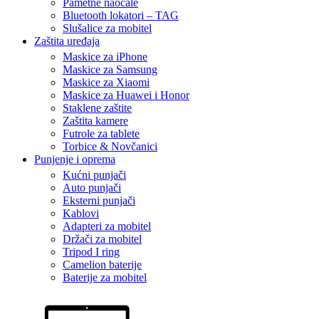
Pametne naočale
Bluetooth lokatori – TAG
Slušalice za mobitel
Zaštita uređaja
Maskice za iPhone
Maskice za Samsung
Maskice za Xiaomi
Maskice za Huawei i Honor
Staklene zaštite
Zaštita kamere
Futrole za tablete
Torbice & Novčanici
Punjenje i oprema
Kućni punjači
Auto punjači
Eksterni punjači
Kablovi
Adapteri za mobitel
Držači za mobitel
Tripod I ring
Camelion baterije
Baterije za mobitel