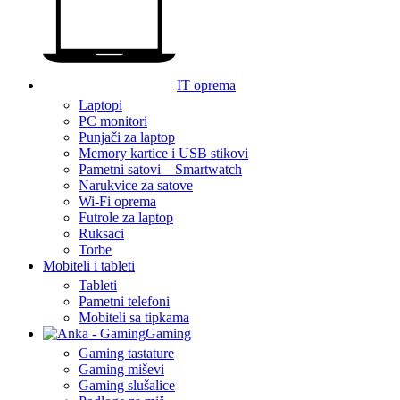
IT oprema
Laptopi
PC monitori
Punjači za laptop
Memory kartice i USB stikovi
Pametni satovi – Smartwatch
Narukvice za satove
Wi-Fi oprema
Futrole za laptop
Ruksaci
Torbe
Mobiteli i tableti
Tableti
Pametni telefoni
Mobiteli sa tipkama
Gaming
Gaming tastature
Gaming miševi
Gaming slušalice