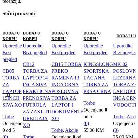
recenziju.
Slični proizvodi
DODAJ U
DODAJ U
DODAJ U
DODAJ U
DODAJ U 
KORPU
KORPU
KORPU
KORPU
Uporedite
Uporedite
Uporedite
Uporedite
Uporedite
Brzi
Brzi pregled
Brzi pregled
Brzi pregled
Brzi pregled
pregled
CB12
CB15 TORBA
KINGSLONG
MK-02
CB05
TORBA ZA
PREKO
SPORTSKA
POSLOVN
TORBA
LAPTOP 14
RAMENA 13
LAGANA
LEZERNA
ZA
INCA SIVA
INCA CRNA
TORBA ZA
TORBA ZA
LAPTOP
PRAKTICNA
POSLOVNA
PRSA CRNA
LAPTOP 15
15INCH
PRENOSIVA
TORBA ZA
INCA CRN
Torbe
SIVA XO
FUTROLA
LAPTOP I
VODOOTP
Ocjenjeno
0
ZA ZASTITU
DOKUMENTE
Torbe
od 5
Torbe
,
Akcij
UREDJAJA
XO
Ocjenjeno
(0)
Ocjenjeno
0
XO
0
od 5
Torbe
,
Akcije
55,00
KM
(0)
(0)
Torbe
Ocjenjeno
0
od
25,00
KM