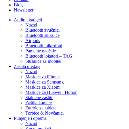
Blog
Newsletter
Audio i gadgeti
Nazad
Bluetooth zvučnici
Bluetooth slušalice
Airpods
Bluetooth mikrofoni
Pametne naočale
Bluetooth lokatori – TAG
Slušalice za mobitel
Zaštita uređaja
Nazad
Maskice za iPhone
Maskice za Samsung
Maskice za Xiaomi
Maskice za Huawei i Honor
Staklene zaštite
Zaštita kamere
Futrole za tablete
Torbice & Novčanici
Punjenje i oprema
Nazad
Kućni punjači