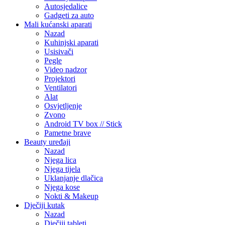
Autosjedalice
Gadgeti za auto
Mali kućanski aparati
Nazad
Kuhinjski aparati
Usisivači
Pegle
Video nadzor
Projektori
Ventilatori
Alat
Osvjetljenje
Zvono
Android TV box // Stick
Pametne brave
Beauty uređaji
Nazad
Njega lica
Njega tijela
Uklanjanje dlačica
Njega kose
Nokti & Makeup
Dječiji kutak
Nazad
Dječiji tableti