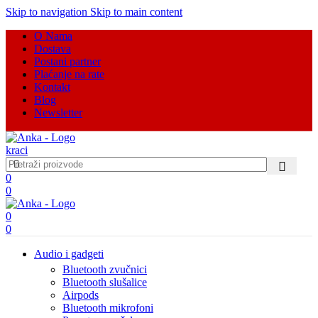
Skip to navigation
Skip to main content
O Nama
Dostava
Postani partner
Plaćanje na rate
Kontakt
Blog
Newsletter
0
0
0
0
Audio i gadgeti
Bluetooth zvučnici
Bluetooth slušalice
Airpods
Bluetooth mikrofoni