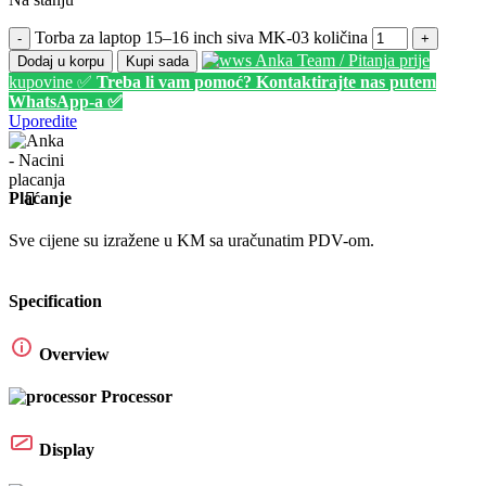
Torba za laptop 15–16 inch siva MK-03 količina
-
+
Anka Team / Pitanja prije
Dodaj u korpu
Kupi sada
kupovine ✅
Treba li vam pomoć? Kontaktirajte nas putem
WhatsApp-a ✅
Uporedite
Plaćanje
Sve cijene su izražene u KM sa uračunatim PDV-om.
Specification
Overview
Processor
Display