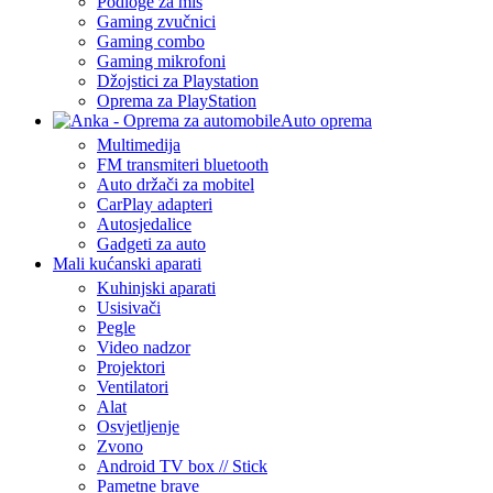
Podloge za miš
Gaming zvučnici
Gaming combo
Gaming mikrofoni
Džojstici za Playstation
Oprema za PlayStation
Auto oprema
Multimedija
FM transmiteri bluetooth
Auto držači za mobitel
CarPlay adapteri
Autosjedalice
Gadgeti za auto
Mali kućanski aparati
Kuhinjski aparati
Usisivači
Pegle
Video nadzor
Projektori
Ventilatori
Alat
Osvjetljenje
Zvono
Android TV box // Stick
Pametne brave