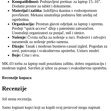
Kompatibilnost:
Podstavljeni pretinac za laptop 15–16”.
Dodatni prostor za tablet i dokumente.
Materijal i zaštita:
Izdržljiva tkanina s vodootpornom
površinom. Mekana unutrašnja podstava štiti uređaj od
ogrebotina.
Organizacija:
Prostran glavni odjeljak za laptop i opremu.
Prednji “quick-access” džep s patentnim zatvaračem.
Unutrašnji organizatori za punjač, miš i sitnice.
Nošenje:
Čvrsta ručka za nošenje u ruci. Podesivi i odvojivi
naramenik za nošenje preko ramena.
Dizajn:
Tanak i moderan business-casual izgled. Pogodan za
ured, putovanja i svakodnevnu upotrebu. Unisex model.
Boje:
Crna i siva.
MK-03 torba za laptop nudi pouzdanu zaštitu, dobru organizaciju i
moderan izgled. Savršen je izbor za posao i svakodnevnu upotrebu.
Recenzije kupaca
Recenzije
Još nema recenzija.
Samo logirani kupci koji su kupili ovaj proizvod mogu napisati