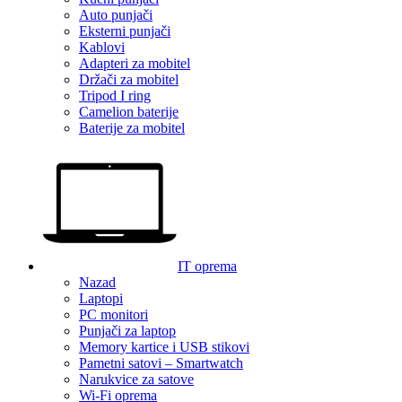
Auto punjači
Eksterni punjači
Kablovi
Adapteri za mobitel
Držači za mobitel
Tripod I ring
Camelion baterije
Baterije za mobitel
IT oprema
Nazad
Laptopi
PC monitori
Punjači za laptop
Memory kartice i USB stikovi
Pametni satovi – Smartwatch
Narukvice za satove
Wi-Fi oprema