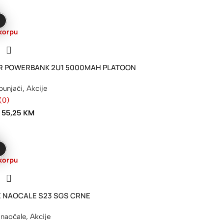
korpu
R POWERBANK 2U1 5000MAH PLATOON
punjači
,
Akcije
(0)
55,25
KM
korpu
E NAOCALE S23 SGS CRNE
naočale
,
Akcije