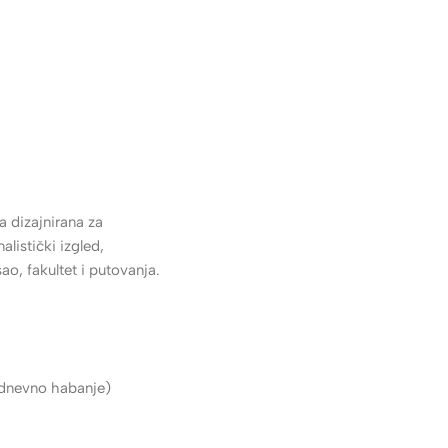
narudžbe od 30 KM - 60 KM • 8 KM dostava, za narudžbe do 30 KM
a dizajnirana za
istički izgled,
o, fakultet i putovanja.
kodnevno habanje)