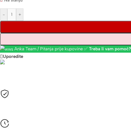
Na stanju
-
+
Anka Team / Pitanja prije kupovine ✅
Treba li vam pomoć?
Uporedite
Plaćanje
Sve cijene su izražene u KM sa uračunatim PDV-om.
Opcije plaćanja
Gotovinom pri isporuci, Žiralno (virmanski), Karticama