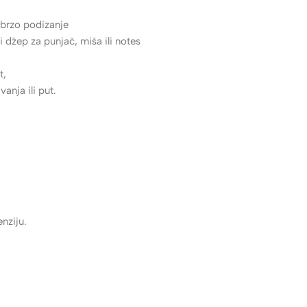
 brzo podizanje
 džep za punjač, miša ili notes
t,
nja ili put.
nziju.