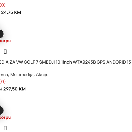
(0)
24,75
KM
M
korpu
DIA ZA VW GOLF 7 SMEDJI 10,1inch WTA9243B GPS ANDORID 1
rema
,
Multimedija
,
Akcije
(0)
297,50
KM
M
korpu