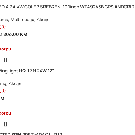
DIA ZA VW GOLF 7 SREBRENI 10,1inch WTA9243B GPS ANDORID
rema
,
Multimedija
,
Akcije
(0)
306,00
KM
M
korpu
ing light HQ-12 N 24W 12”
ring
,
Akcije
(0)
KM
korpu
PTER 3PIN PRETVARAC U EUR