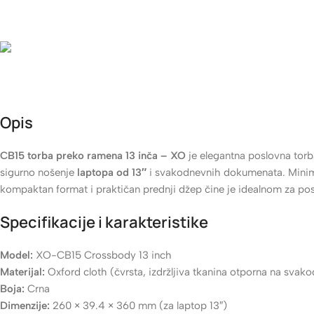
Rok isporuke
24-48h (za robu koja je na stanju)
Besplatna dostava
Besplatna dostava za narudžbe iznad 60 KM • 4 KM dostava, za 
Opis
CB15 torba preko ramena 13 inča – XO
je elegantna poslovna torb
sigurno nošenje
laptopa od 13″
i svakodnevnih dokumenata. Minimal
kompaktan format i praktičan prednji džep čine je idealnom za posa
Specifikacije i karakteristike
Model:
XO-CB15 Crossbody 13 inch
Materijal:
Oxford cloth (čvrsta, izdržljiva tkanina otporna na sva
Boja:
Crna
Dimenzije:
260 × 39.4 × 360 mm (za laptop 13″)