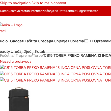
Skip to navigation
Skip to main content
 Nama
Dostava
Postani Partner
Plaćanje Na Rate
Kontakt
Blog
Newsletter
udio I Gadgeti
Zaštita Uređaja
Punjenje I Oprema
IT Oprema
M
eauty Uređaji
Dječiji Kutak
Početna
/
IT oprema
/
Torbe
/
CB15 TORBA PREKO RAMENA 13 INC
Nazad u proizvoda