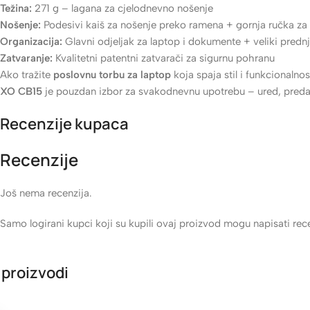
Težina:
271 g – lagana za cjelodnevno nošenje
Nošenje:
Podesivi kaiš za nošenje preko ramena + gornja ručka za
Organizacija:
Glavni odjeljak za laptop i dokumente + veliki prednji
Zatvaranje:
Kvalitetni patentni zatvarači za sigurnu pohranu
Ako tražite
poslovnu torbu za laptop
koja spaja stil i funkcionalnos
XO CB15
je pouzdan izbor za svakodnevnu upotrebu – ured, predava
Recenzije kupaca
Recenzije
Još nema recenzija.
Samo logirani kupci koji su kupili ovaj proizvod mogu napisati rece
 proizvodi