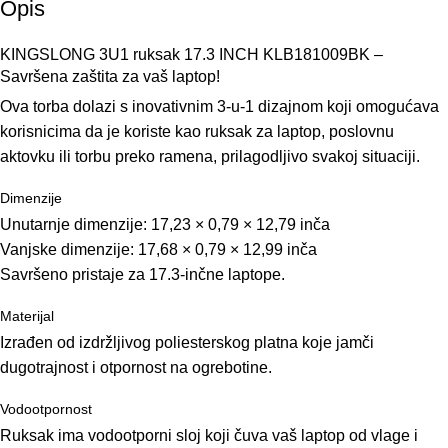
Opis
KINGSLONG 3U1 ruksak 17.3 INCH KLB181009BK –
Savršena zaštita za vaš laptop!
Ova torba dolazi s inovativnim 3-u-1 dizajnom koji omogućava
korisnicima da je koriste kao ruksak za laptop, poslovnu
aktovku ili torbu preko ramena, prilagodljivo svakoj situaciji.
Dimenzije
Unutarnje dimenzije: 17,23 × 0,79 × 12,79 inča
Vanjske dimenzije: 17,68 × 0,79 × 12,99 inča
Savršeno pristaje za 17.3-inčne laptope.
Materijal
Izrađen od izdržljivog poliesterskog platna koje jamči
dugotrajnost i otpornost na ogrebotine.
Vodootpornost
Ruksak ima vodootporni sloj koji čuva vaš laptop od vlage i