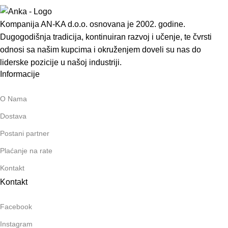
Kompanija AN-KA d.o.o. osnovana je 2002. godine.
Dugogodišnja tradicija, kontinuiran razvoj i učenje, te čvrsti
odnosi sa našim kupcima i okruženjem doveli su nas do
liderske pozicije u našoj industriji.
Informacije
O Nama
Dostava
Postani partner
Plaćanje na rate
Kontakt
Kontakt
Facebook
Instagram