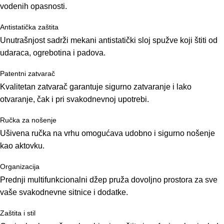
vodenih opasnosti.
Antistatička zaštita
Unutrašnjost sadrži mekani antistatički sloj spužve koji štiti od
udaraca, ogrebotina i padova.
Patentni zatvarač
Kvalitetan zatvarač garantuje sigurno zatvaranje i lako
otvaranje, čak i pri svakodnevnoj upotrebi.
Ručka za nošenje
Ušivena ručka na vrhu omogućava udobno i sigurno nošenje
kao aktovku.
Organizacija
Prednji multifunkcionalni džep pruža dovoljno prostora za sve
vaše svakodnevne sitnice i dodatke.
Zaštita i stil