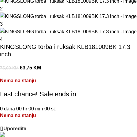
KINGSLONG torba i ruksak KLB181009BK 17.3
inch
63,75
KM
75,00
KM
Nema na stanju
Last chance! Sale ends in
0
dana
00
hr
00
min
00
sc
Nema na stanju
Uporedite