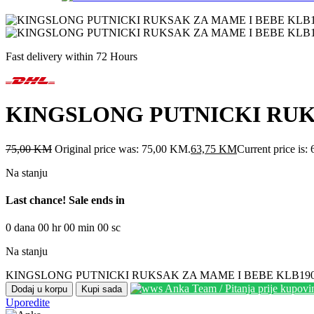
Fast delivery within 72 Hours
KINGSLONG PUTNICKI RUK
75,00
KM
Original price was: 75,00 KM.
63,75
KM
Current price is
Na stanju
Last chance! Sale ends in
0
dana
00
hr
00
min
00
sc
Na stanju
KINGSLONG PUTNICKI RUKSAK ZA MAME I BEBE KLB1902
Anka Team / Pitanja prije kupov
Dodaj u korpu
Kupi sada
Uporedite