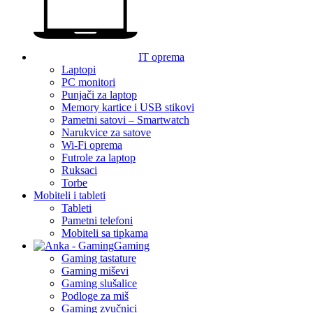
IT oprema
Laptopi
PC monitori
Punjači za laptop
Memory kartice i USB stikovi
Pametni satovi – Smartwatch
Narukvice za satove
Wi-Fi oprema
Futrole za laptop
Ruksaci
Torbe
Mobiteli i tableti
Tableti
Pametni telefoni
Mobiteli sa tipkama
Gaming
Gaming tastature
Gaming miševi
Gaming slušalice
Podloge za miš
Gaming zvučnici