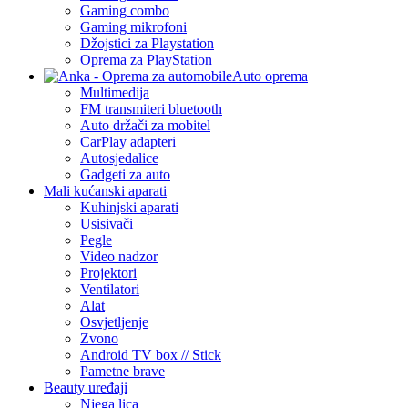
Gaming combo
Gaming mikrofoni
Džojstici za Playstation
Oprema za PlayStation
Auto oprema
Multimedija
FM transmiteri bluetooth
Auto držači za mobitel
CarPlay adapteri
Autosjedalice
Gadgeti za auto
Mali kućanski aparati
Kuhinjski aparati
Usisivači
Pegle
Video nadzor
Projektori
Ventilatori
Alat
Osvjetljenje
Zvono
Android TV box // Stick
Pametne brave
Beauty uređaji
Njega lica