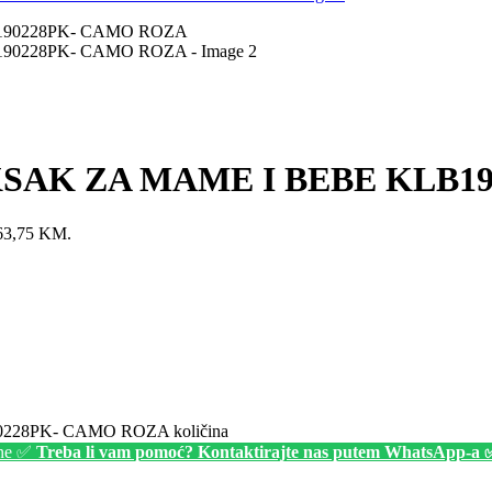
SAK ZA MAME I BEBE KLB1
: 63,75 KM.
28PK- CAMO ROZA količina
ine ✅
Treba li vam pomoć? Kontaktirajte nas putem WhatsApp-a 