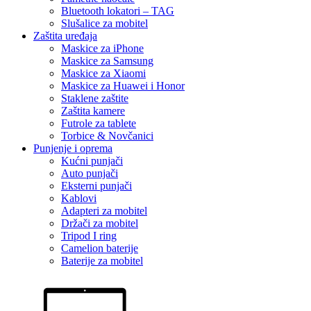
Bluetooth lokatori – TAG
Slušalice za mobitel
Zaštita uređaja
Maskice za iPhone
Maskice za Samsung
Maskice za Xiaomi
Maskice za Huawei i Honor
Staklene zaštite
Zaštita kamere
Futrole za tablete
Torbice & Novčanici
Punjenje i oprema
Kućni punjači
Auto punjači
Eksterni punjači
Kablovi
Adapteri za mobitel
Držači za mobitel
Tripod I ring
Camelion baterije
Baterije za mobitel