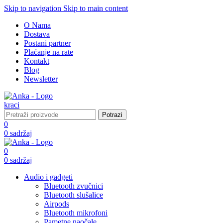
Skip to navigation
Skip to main content
O Nama
Dostava
Postani partner
Plaćanje na rate
Kontakt
Blog
Newsletter
Potrazi
0
0
sadržaj
0
0
sadržaj
Audio i gadgeti
Bluetooth zvučnici
Bluetooth slušalice
Airpods
Bluetooth mikrofoni
Pametne naočale