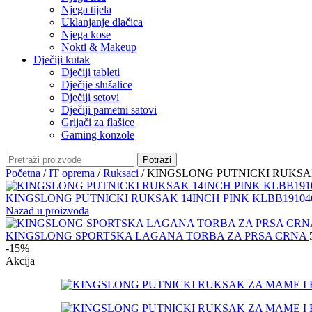
Njega tijela
Uklanjanje dlačica
Njega kose
Nokti & Makeup
Dječiji kutak
Dječiji tableti
Dječije slušalice
Dječiji setovi
Dječiji pametni satovi
Grijači za flašice
Gaming konzole
Potrazi
Početna
/
IT oprema
/
Ruksaci
/
KINGSLONG PUTNICKI RUKSAK
KINGSLONG PUTNICKI RUKSAK 14INCH PINK KLBB1910
Nazad u proizvoda
KINGSLONG SPORTSKA LAGANA TORBA ZA PRSA CRNA
-15%
Akcija