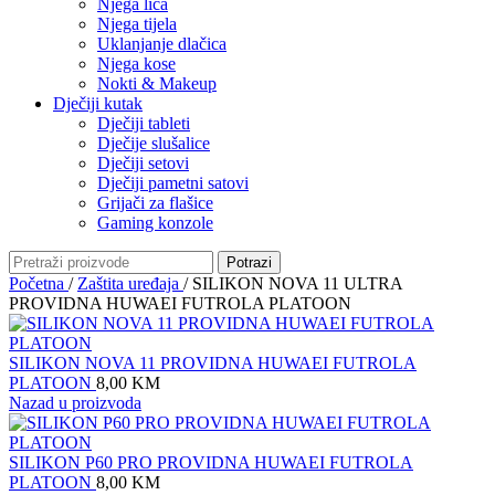
Njega lica
Njega tijela
Uklanjanje dlačica
Njega kose
Nokti & Makeup
Dječiji kutak
Dječiji tableti
Dječije slušalice
Dječiji setovi
Dječiji pametni satovi
Grijači za flašice
Gaming konzole
Potrazi
Početna
/
Zaštita uređaja
/
SILIKON NOVA 11 ULTRA
PROVIDNA HUWAEI FUTROLA PLATOON
SILIKON NOVA 11 PROVIDNA HUWAEI FUTROLA
PLATOON
8,00
KM
Nazad u proizvoda
SILIKON P60 PRO PROVIDNA HUWAEI FUTROLA
PLATOON
8,00
KM