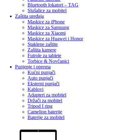
Bluetooth lokatori – TAG
Slušalice za mobitel
Zaštita uređaja
Maskice za iPhone
Maskice za Samsung
Maskice za Xiaomi
Maskice za Huawei i Honor
Staklene zaštite
Zaštita kamere
Futrole za tablete
Torbice & Novčanici
Punjenje i oprema
Kućni punjači
Auto punjači
Eksterni punjači
Kablovi
Adapteri za mobitel
Držači za mobitel
Tripod I ring
Camelion baterije
Baterije za mobitel