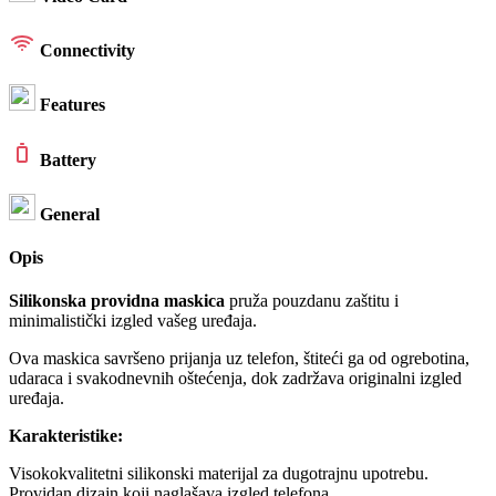
Connectivity
Features
Battery
General
Opis
Silikonska providna maskica
pruža pouzdanu zaštitu i
minimalistički izgled vašeg uređaja.
Ova maskica savršeno prijanja uz telefon, štiteći ga od ogrebotina,
udaraca i svakodnevnih oštećenja, dok zadržava originalni izgled
uređaja.
Karakteristike:
Visokokvalitetni silikonski materijal za dugotrajnu upotrebu.
Providan dizajn koji naglašava izgled telefona.