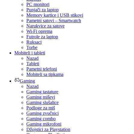
PC monitori
Punjači za laptop
Memory kartice i USB stikovi
Pametni satovi – Smartwatch
Narukvice za satove
Wi-Fi oprema
Futrole za laptop
Ruksaci
Torbe
Mobiteli i tableti
Nazad
Tableti
Pametni telefoni
Mobiteli sa tipkama
Gaming
Nazad
Gaming tastature
Gaming miševi
Gaming slušalice
Podloge za miš
Gaming zvučnici
Gaming combo
Gaming mikrofoni
Džojstici za Playstation