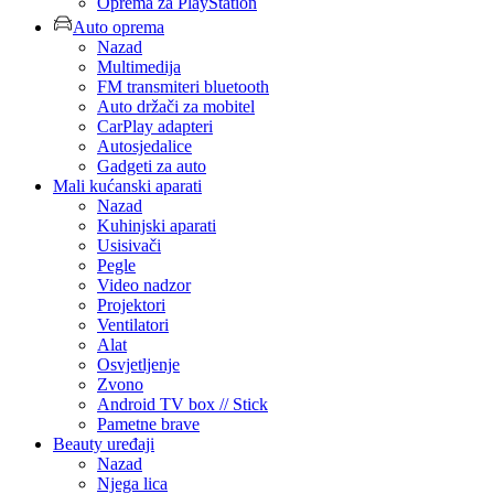
Oprema za PlayStation
Auto oprema
Nazad
Multimedija
FM transmiteri bluetooth
Auto držači za mobitel
CarPlay adapteri
Autosjedalice
Gadgeti za auto
Mali kućanski aparati
Nazad
Kuhinjski aparati
Usisivači
Pegle
Video nadzor
Projektori
Ventilatori
Alat
Osvjetljenje
Zvono
Android TV box // Stick
Pametne brave
Beauty uređaji
Nazad
Njega lica