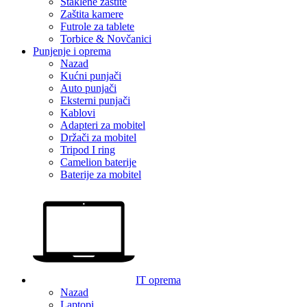
Staklene zaštite
Zaštita kamere
Futrole za tablete
Torbice & Novčanici
Punjenje i oprema
Nazad
Kućni punjači
Auto punjači
Eksterni punjači
Kablovi
Adapteri za mobitel
Držači za mobitel
Tripod I ring
Camelion baterije
Baterije za mobitel
IT oprema
Nazad
Laptopi