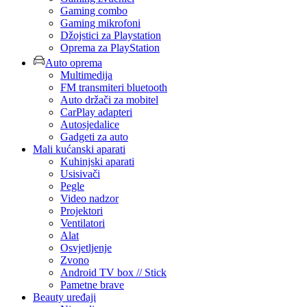
Gaming combo
Gaming mikrofoni
Džojstici za Playstation
Oprema za PlayStation
Auto oprema
Multimedija
FM transmiteri bluetooth
Auto držači za mobitel
CarPlay adapteri
Autosjedalice
Gadgeti za auto
Mali kućanski aparati
Kuhinjski aparati
Usisivači
Pegle
Video nadzor
Projektori
Ventilatori
Alat
Osvjetljenje
Zvono
Android TV box // Stick
Pametne brave
Beauty uređaji