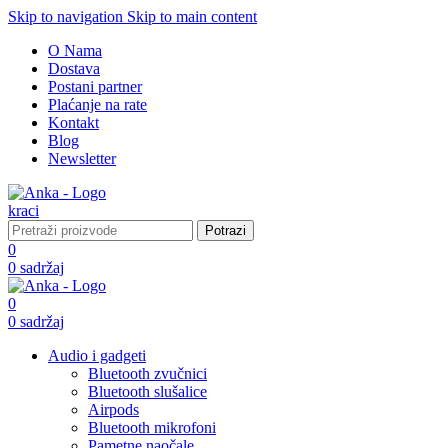
Skip to navigation
Skip to main content
O Nama
Dostava
Postani partner
Plaćanje na rate
Kontakt
Blog
Newsletter
Potrazi
0
0
sadržaj
0
0
sadržaj
Audio i gadgeti
Bluetooth zvučnici
Bluetooth slušalice
Airpods
Bluetooth mikrofoni
Pametne naočale