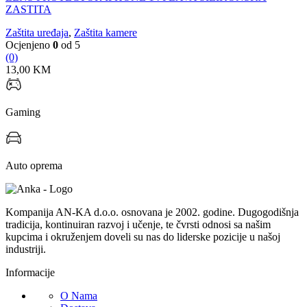
ZASTITA
Zaštita uređaja
,
Zaštita kamere
Ocjenjeno
0
od 5
(0)
13,00
KM
Gaming
Auto oprema
Kompanija AN-KA d.o.o. osnovana je 2002. godine. Dugogodišnja
tradicija, kontinuiran razvoj i učenje, te čvrsti odnosi sa našim
kupcima i okruženjem doveli su nas do liderske pozicije u našoj
industriji.
Informacije
O Nama