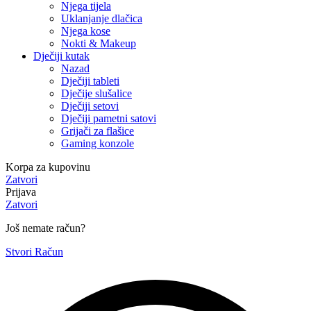
Njega tijela
Uklanjanje dlačica
Njega kose
Nokti & Makeup
Dječiji kutak
Nazad
Dječiji tableti
Dječije slušalice
Dječiji setovi
Dječiji pametni satovi
Grijači za flašice
Gaming konzole
Korpa za kupovinu
Zatvori
Prijava
Zatvori
Još nemate račun?
Stvori Račun