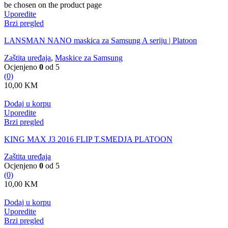
be chosen on the product page
Uporedite
Brzi pregled
LANSMAN NANO maskica za Samsung A seriju | Platoon
Zaštita uređaja
,
Maskice za Samsung
Ocjenjeno
0
od 5
(0)
10,00
KM
Dodaj u korpu
Uporedite
Brzi pregled
KING MAX J3 2016 FLIP T.SMEDJA PLATOON
Zaštita uređaja
Ocjenjeno
0
od 5
(0)
10,00
KM
Dodaj u korpu
Uporedite
Brzi pregled