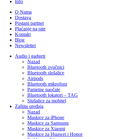
Info
O Nama
Dostava
Postani partner
Plaćanje na rate
Kontakt
Blog
Newsletter
Audio i gadgeti
Nazad
Bluetooth zvučnici
Bluetooth slušalice
Airpods
Bluetooth mikrofoni
Pametne naočale
Bluetooth lokatori – TAG
Slušalice za mobitel
Zaštita uređaja
Nazad
Maskice za iPhone
Maskice za Samsung
Maskice za Xiaomi
Maskice za Huawei i Honor