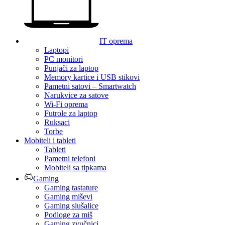
IT oprema
Laptopi
PC monitori
Punjači za laptop
Memory kartice i USB stikovi
Pametni satovi – Smartwatch
Narukvice za satove
Wi-Fi oprema
Futrole za laptop
Ruksaci
Torbe
Mobiteli i tableti
Tableti
Pametni telefoni
Mobiteli sa tipkama
Gaming
Gaming tastature
Gaming miševi
Gaming slušalice
Podloge za miš
Gaming zvučnici