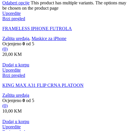
Odaberi opcije
This product has multiple variants. The options may
be chosen on the product page
Uporedite
Brzi pregled
FRAMELESS IPHONE FUTROLA
Zaštita uređaja
,
Maskice za iPhone
Ocjenjeno
0
od 5
(0)
20,00
KM
Dodaj u korpu
Uporedite
Brzi pregled
KING MAX A31 FLIP CRNA PLATOON
Zaštita uređaja
Ocjenjeno
0
od 5
(0)
10,00
KM
Dodaj u korpu
Uporedite