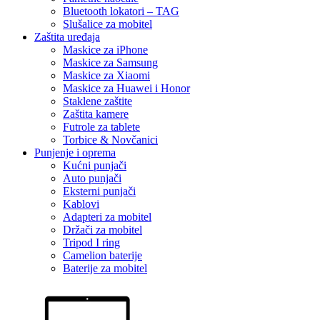
Bluetooth lokatori – TAG
Slušalice za mobitel
Zaštita uređaja
Maskice za iPhone
Maskice za Samsung
Maskice za Xiaomi
Maskice za Huawei i Honor
Staklene zaštite
Zaštita kamere
Futrole za tablete
Torbice & Novčanici
Punjenje i oprema
Kućni punjači
Auto punjači
Eksterni punjači
Kablovi
Adapteri za mobitel
Držači za mobitel
Tripod I ring
Camelion baterije
Baterije za mobitel