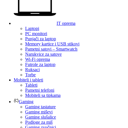
IT oprema
Laptopi
PC monitori
Punjači za laptop
Memory kartice i USB stikovi
Pametni satovi – Smartwatch
Narukvice za satove
Wi-Fi oprema
Futrole za laptop
Ruksaci
Torbe
Mobiteli i tableti
Tableti
Pametni telefoni
Mobiteli sa tipkama
Gaming
Gaming tastature
Gaming miševi
Gaming slušalice
Podloge za miš
Gaming zvučnici