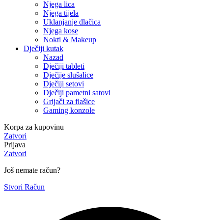
Njega lica
Njega tijela
Uklanjanje dlačica
Njega kose
Nokti & Makeup
Dječiji kutak
Nazad
Dječiji tableti
Dječije slušalice
Dječiji setovi
Dječiji pametni satovi
Grijači za flašice
Gaming konzole
Korpa za kupovinu
Zatvori
Prijava
Zatvori
Još nemate račun?
Stvori Račun