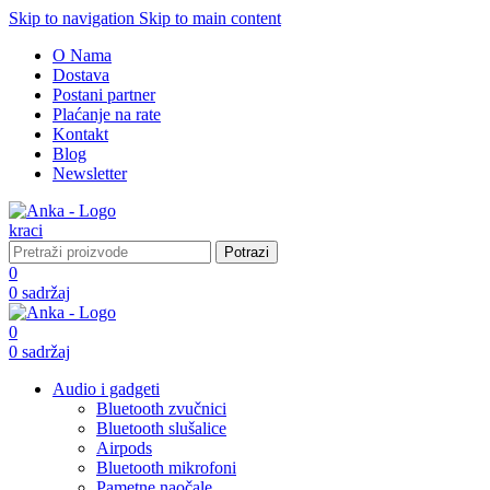
Skip to navigation
Skip to main content
O Nama
Dostava
Postani partner
Plaćanje na rate
Kontakt
Blog
Newsletter
Potrazi
0
0
sadržaj
0
0
sadržaj
Audio i gadgeti
Bluetooth zvučnici
Bluetooth slušalice
Airpods
Bluetooth mikrofoni
Pametne naočale