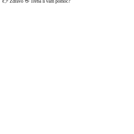
👉 Zdravo 👋 Treba li vam pomoć?