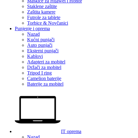
Maskice za Huawei i Honor
Staklene zaštite
Zaštita kamere
Futrole za tablete
Torbice & Novčanici
Punjenje i oprema
Nazad
Kućni punjači
Auto punjači
Eksterni punjači
Kablovi
Adapteri za mobitel
Držači za mobitel
Tripod I ring
Camelion baterije
Baterije za mobitel
IT oprema
Nazad