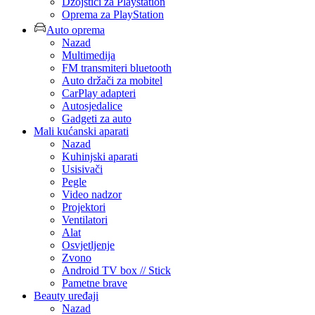
Džojstici za Playstation
Oprema za PlayStation
Auto oprema
Nazad
Multimedija
FM transmiteri bluetooth
Auto držači za mobitel
CarPlay adapteri
Autosjedalice
Gadgeti za auto
Mali kućanski aparati
Nazad
Kuhinjski aparati
Usisivači
Pegle
Video nadzor
Projektori
Ventilatori
Alat
Osvjetljenje
Zvono
Android TV box // Stick
Pametne brave
Beauty uređaji
Nazad