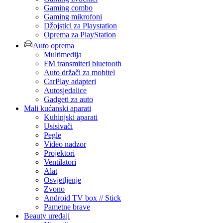
Gaming combo
Gaming mikrofoni
Džojstici za Playstation
Oprema za PlayStation
Auto oprema
Multimedija
FM transmiteri bluetooth
Auto držači za mobitel
CarPlay adapteri
Autosjedalice
Gadgeti za auto
Mali kućanski aparati
Kuhinjski aparati
Usisivači
Pegle
Video nadzor
Projektori
Ventilatori
Alat
Osvjetljenje
Zvono
Android TV box // Stick
Pametne brave
Beauty uređaji