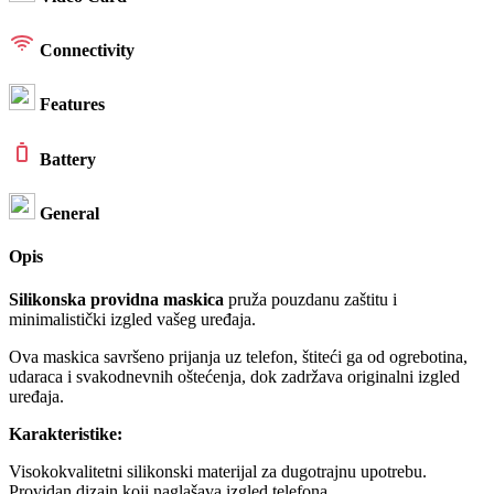
Connectivity
Features
Battery
General
Opis
Silikonska providna maskica
pruža pouzdanu zaštitu i
minimalistički izgled vašeg uređaja.
Ova maskica savršeno prijanja uz telefon, štiteći ga od ogrebotina,
udaraca i svakodnevnih oštećenja, dok zadržava originalni izgled
uređaja.
Karakteristike:
Visokokvalitetni silikonski materijal za dugotrajnu upotrebu.
Providan dizajn koji naglašava izgled telefona.