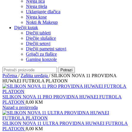
Njega lica
Njega tijela
Uklanjanje dlačica
Njega kose
Nokti & Makeup
Dječiji kutak
Dječiji tableti
Dječije slušalice
Dječiji setovi
Dječiji pametni satovi
Grijači za flašice
Gaming konzole
Potrazi
Početna
/
Zaštita uređaja
/
SILIKON NOVA 11 PROVIDNA
HUWAEI FUTROLA PLATOON
SILIKON NOVA 11 PRO PROVIDNA HUWAEI FUTROLA
PLATOON
8,00
KM
Nazad u proizvoda
SILIKON NOVA 11 ULTRA PROVIDNA HUWAEI FUTROLA
PLATOON
8,00
KM