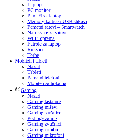
Laptopi
PC monitori
Punjači za laptop
Memory kartice i USB stikovi
Pametni satovi – Smartwatch
Narukvice za satove
Wi-Fi oprema
Futrole za laptop
Ruksaci
Torbe
Mobiteli i tableti
Nazad
Tableti
Pametni telefoni
Mobiteli sa tipkama
Gaming
Nazad
Gaming tastature
Gaming miševi
Gaming slušalice
Podloge za miš
Gaming zvučnici
Gaming combo
Gaming mikrofoni