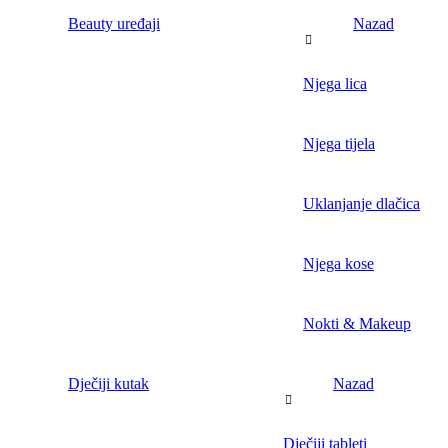
Beauty uređaji
Nazad
Njega lica
Njega tijela
Uklanjanje dlačica
Njega kose
Nokti & Makeup
Dječiji kutak
Nazad
Dječiji tableti