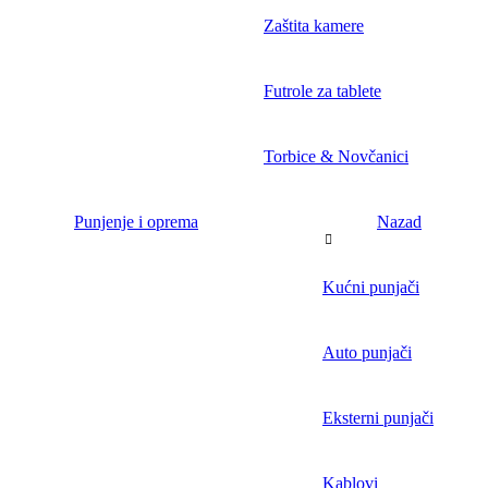
Zaštita kamere
Futrole za tablete
Torbice & Novčanici
Punjenje i oprema
Nazad
Kućni punjači
Auto punjači
Eksterni punjači
Kablovi