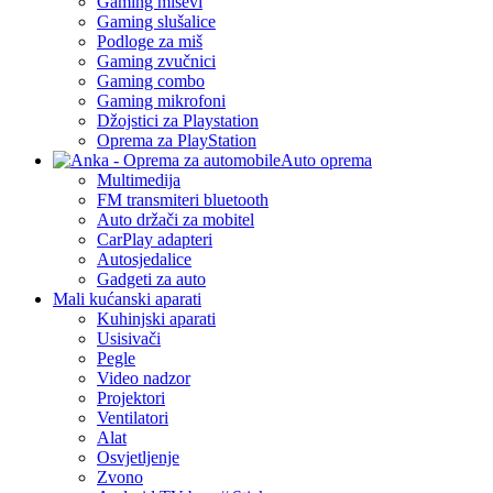
Gaming miševi
Gaming slušalice
Podloge za miš
Gaming zvučnici
Gaming combo
Gaming mikrofoni
Džojstici za Playstation
Oprema za PlayStation
Auto oprema
Multimedija
FM transmiteri bluetooth
Auto držači za mobitel
CarPlay adapteri
Autosjedalice
Gadgeti za auto
Mali kućanski aparati
Kuhinjski aparati
Usisivači
Pegle
Video nadzor
Projektori
Ventilatori
Alat
Osvjetljenje
Zvono