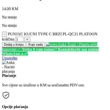
14,00
KM
Na stanju
Na stanju
PUNJAC KUCNI TYPE C BRZI PL-QC21 PLATOON
-
količina
+
Anka Team / Pitanja prije
Dodaj u korpu
Kupi sada
kupovine ✅
Treba li vam pomoć? Kontaktirajte nas putem
WhatsApp-a ✅
Uporedite
Plaćanje
Sve cijene su izražene u KM sa uračunatim PDV-om.
Opcije plaćanja