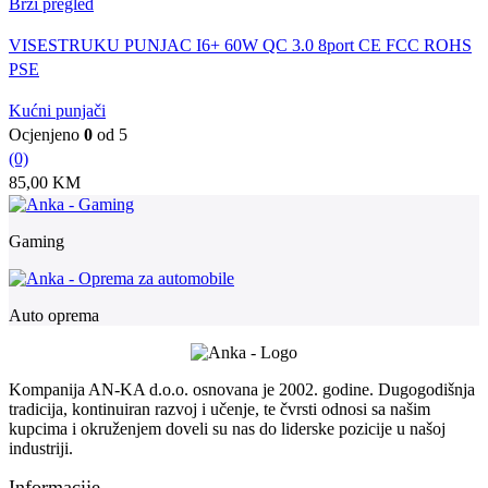
Brzi pregled
VISESTRUKU PUNJAC I6+ 60W QC 3.0 8port CE FCC ROHS
PSE
Kućni punjači
Ocjenjeno
0
od 5
(0)
85,00
KM
Gaming
Auto oprema
Kompanija AN-KA d.o.o. osnovana je 2002. godine. Dugogodišnja
tradicija, kontinuiran razvoj i učenje, te čvrsti odnosi sa našim
kupcima i okruženjem doveli su nas do liderske pozicije u našoj
industriji.
Informacije