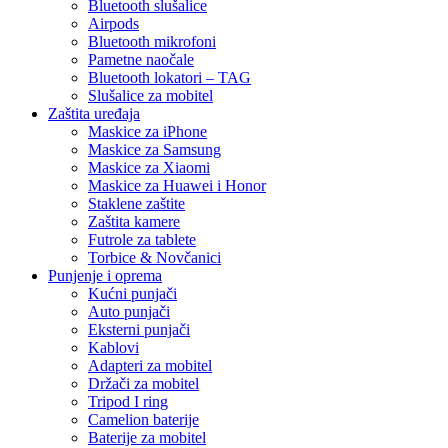
Bluetooth slušalice
Airpods
Bluetooth mikrofoni
Pametne naočale
Bluetooth lokatori – TAG
Slušalice za mobitel
Zaštita uređaja
Maskice za iPhone
Maskice za Samsung
Maskice za Xiaomi
Maskice za Huawei i Honor
Staklene zaštite
Zaštita kamere
Futrole za tablete
Torbice & Novčanici
Punjenje i oprema
Kućni punjači
Auto punjači
Eksterni punjači
Kablovi
Adapteri za mobitel
Držači za mobitel
Tripod I ring
Camelion baterije
Baterije za mobitel