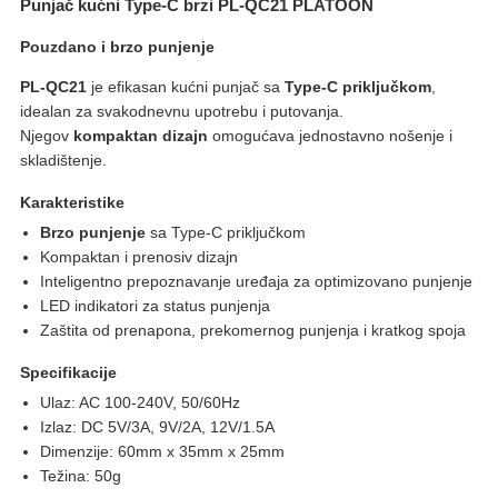
Punjač kućni Type-C brzi PL-QC21 PLATOON
Pouzdano i brzo punjenje
PL-QC21
je efikasan kućni punjač sa
Type-C priključkom
,
idealan za svakodnevnu upotrebu i putovanja.
Njegov
kompaktan dizajn
omogućava jednostavno nošenje i
skladištenje.
Karakteristike
Brzo punjenje
sa Type-C priključkom
Kompaktan i prenosiv dizajn
Inteligentno prepoznavanje uređaja za optimizovano punjenje
LED indikatori za status punjenja
Zaštita od prenapona, prekomernog punjenja i kratkog spoja
Specifikacije
Ulaz: AC 100-240V, 50/60Hz
Izlaz: DC 5V/3A, 9V/2A, 12V/1.5A
Dimenzije: 60mm x 35mm x 25mm
Težina: 50g