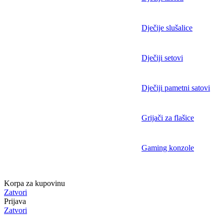
Dječije slušalice
Dječiji setovi
Dječiji pametni satovi
Grijači za flašice
Gaming konzole
Korpa za kupovinu
Zatvori
Prijava
Zatvori