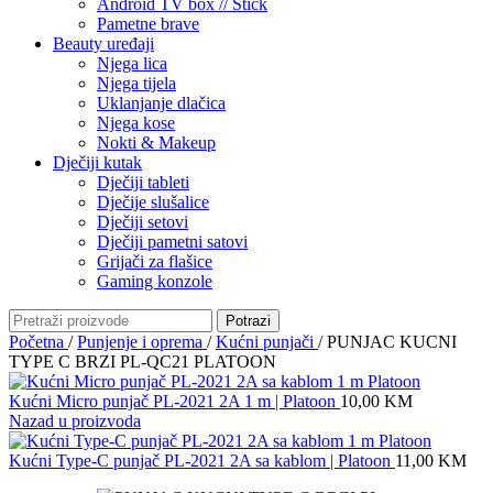
Android TV box // Stick
Pametne brave
Beauty uređaji
Njega lica
Njega tijela
Uklanjanje dlačica
Njega kose
Nokti & Makeup
Dječiji kutak
Dječiji tableti
Dječije slušalice
Dječiji setovi
Dječiji pametni satovi
Grijači za flašice
Gaming konzole
Potrazi
Početna
/
Punjenje i oprema
/
Kućni punjači
/
PUNJAC KUCNI
TYPE C BRZI PL-QC21 PLATOON
Kućni Micro punjač PL-2021 2A 1 m | Platoon
10,00
KM
Nazad u proizvoda
Kućni Type-C punjač PL-2021 2A sa kablom | Platoon
11,00
KM