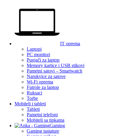
IT oprema
Laptopi
PC monitori
Punjači za laptop
Memory kartice i USB stikovi
Pametni satovi – Smartwatch
Narukvice za satove
Wi-Fi oprema
Futrole za laptop
Ruksaci
Torbe
Mobiteli i tableti
Tableti
Pametni telefoni
Mobiteli sa tipkama
Gaming
Gaming tastature