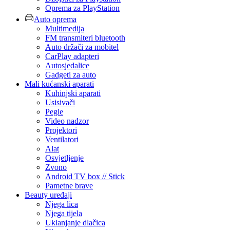
Oprema za PlayStation
Auto oprema
Multimedija
FM transmiteri bluetooth
Auto držači za mobitel
CarPlay adapteri
Autosjedalice
Gadgeti za auto
Mali kućanski aparati
Kuhinjski aparati
Usisivači
Pegle
Video nadzor
Projektori
Ventilatori
Alat
Osvjetljenje
Zvono
Android TV box // Stick
Pametne brave
Beauty uređaji
Njega lica
Njega tijela
Uklanjanje dlačica