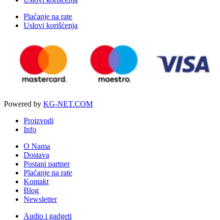
Plaćanje na rate
Uslovi korišćenja
Powered by
KG-NET.COM
Proizvodi
Info
O Nama
Dostava
Postani partner
Plaćanje na rate
Kontakt
Blog
Newsletter
Audio i gadgeti