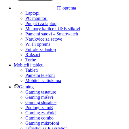
IT oprema
Laptopi
PC monitori
Punjači za laptop
Memory kartice i USB stikovi
Pametni satovi – Smartwatch
Narukvice za satove
Wi-Fi oprema
Futrole za laptop
Ruksaci
Torbe
Mobiteli i tableti
Tableti
Pametni telefoni
Mobiteli sa tipkama
Gaming
Gaming tastature
Gaming miševi
Gaming slušalice
Podloge za miš
Gaming zvučnici
Gaming combo
Gaming mikrofoni
Džojstici za Playstation