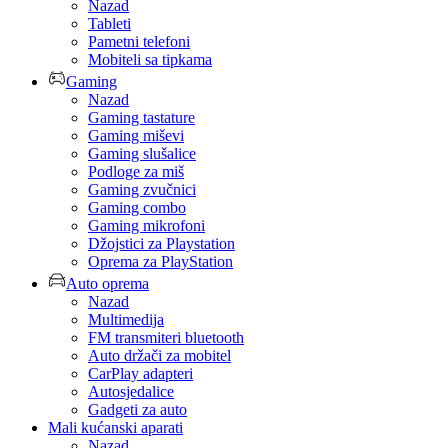
Nazad
Tableti
Pametni telefoni
Mobiteli sa tipkama
Gaming
Nazad
Gaming tastature
Gaming miševi
Gaming slušalice
Podloge za miš
Gaming zvučnici
Gaming combo
Gaming mikrofoni
Džojstici za Playstation
Oprema za PlayStation
Auto oprema
Nazad
Multimedija
FM transmiteri bluetooth
Auto držači za mobitel
CarPlay adapteri
Autosjedalice
Gadgeti za auto
Mali kućanski aparati
Nazad