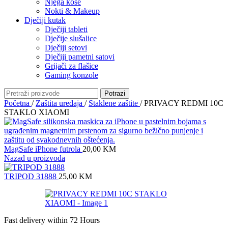
Njega kose
Nokti & Makeup
Dječiji kutak
Dječiji tableti
Dječije slušalice
Dječiji setovi
Dječiji pametni satovi
Grijači za flašice
Gaming konzole
Potrazi
Početna
/
Zaštita uređaja
/
Staklene zaštite
/
PRIVACY REDMI 10C
STAKLO XIAOMI
MagSafe iPhone futrola
20,00
KM
Nazad u proizvoda
TRIPOD 31888
25,00
KM
Fast delivery within 72 Hours