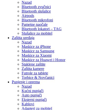
Nazad
Bluetooth zvučnici
Bluetooth slušalice
Airpods
Bluetooth mikrofoni
Pametne naočale
Bluetooth lokatori – TAG
Slušalice za mobitel
Zaštita uređaja
Nazad
Maskice za iPhone
Maskice za Samsung
Maskice za Xiaomi
Maskice za Huawei i Honor
Staklene zaštite
Zaštita kamere
Futrole za tablete
Torbice & Novčanici
Punjenje i oprema
Nazad
Kućni punjači
Auto punjači
Eksterni punjači
Kablovi
Adapteri za mobitel