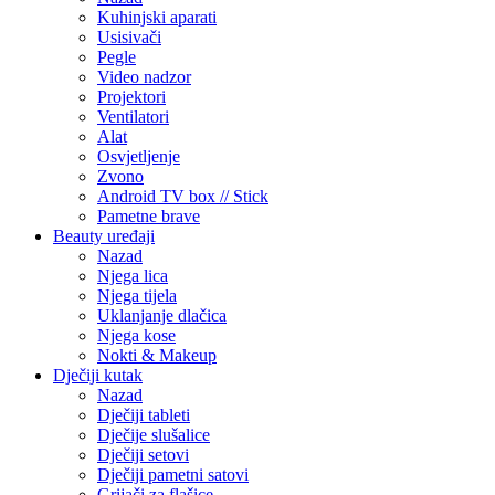
Kuhinjski aparati
Usisivači
Pegle
Video nadzor
Projektori
Ventilatori
Alat
Osvjetljenje
Zvono
Android TV box // Stick
Pametne brave
Beauty uređaji
Nazad
Njega lica
Njega tijela
Uklanjanje dlačica
Njega kose
Nokti & Makeup
Dječiji kutak
Nazad
Dječiji tableti
Dječije slušalice
Dječiji setovi
Dječiji pametni satovi
Grijači za flašice