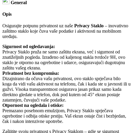
General
Opis
Osigurajte potpunu privatnost uz naše
Privacy Staklo
– inovativno
zaštitno staklo koje čuva vaše podatke i aktivnosti na mobilnom
uređaju.
Sigurnost od ogledavanja:
Privacy Staklo pruža ne samo zaštitu ekrana, već i sigurnost od
znatiželjnih pogleda. Izrađeno od kaljenog stakla tvrdoće 9H, ovo
staklo je otporno na ogrebotine i udarce, osiguravajući dugotrajnu
zaštitu vašeg ekrana.
Privatnost bez kompromisa:
Dizajnirano da očuva vašu privatnost, ovo staklo sprječava bilo
koga da vidi vašu aktivnost na telefonu, čak i kada ste u javnosti ili u
gužvi. Visoka transparentnost osigurava jasan prikaz samo kada
direktno gledate u telefon, dok pod kutem od 45° ekran postaje
zatamnjen, čuvajući vaše podatke.
Otpornost na ogledala i otiske:
Premazano posebnom emulzijom, Privacy Staklo sprječava
ogrebotine i odbija otiske prstiju. Vaš ekran ostaje čist i bezbjedan,
čak i nakon intenzivne upotrebe.
Zaštitite svoju privatnost s Privacy Staklom – gdje se sigurnost