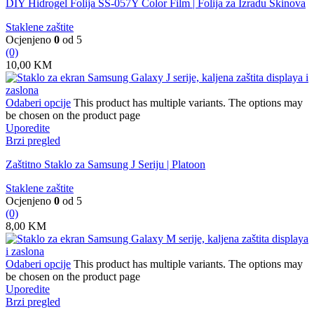
DIY Hidrogel Folija SS-057Y Color Film | Folija za Izradu Skinova
Staklene zaštite
Ocjenjeno
0
od 5
(0)
10,00
KM
Odaberi opcije
This product has multiple variants. The options may
be chosen on the product page
Uporedite
Brzi pregled
Zaštitno Staklo za Samsung J Seriju | Platoon
Staklene zaštite
Ocjenjeno
0
od 5
(0)
8,00
KM
Odaberi opcije
This product has multiple variants. The options may
be chosen on the product page
Uporedite
Brzi pregled