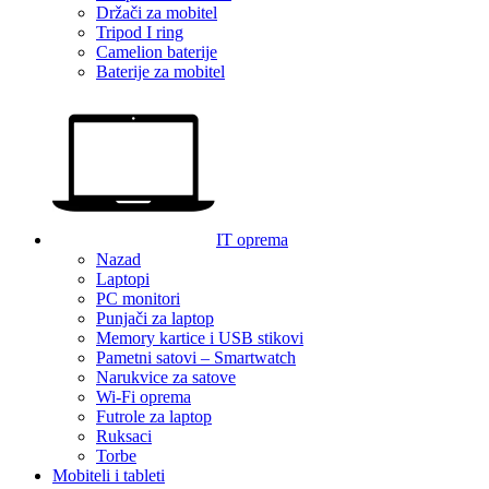
Držači za mobitel
Tripod I ring
Camelion baterije
Baterije za mobitel
IT oprema
Nazad
Laptopi
PC monitori
Punjači za laptop
Memory kartice i USB stikovi
Pametni satovi – Smartwatch
Narukvice za satove
Wi-Fi oprema
Futrole za laptop
Ruksaci
Torbe
Mobiteli i tableti