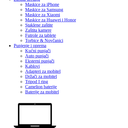
Maskice za iPhone
Maskice za Samsung
Maskice za Xiaomi
Maskice za Huawei i Honor
Staklene zaštite
Zaštita kamere
Futrole za tablete
Torbice & Novčanici
Punjenje i oprema
Kućni punjači
Auto punjači
Eksterni punjači
Kablovi
Adapteri za mobitel
Držači za mobitel
Tripod I ring
Camelion baterije
Baterije za mobitel