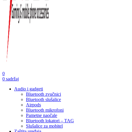
0
0
sadržaj
Audio i gadgeti
Bluetooth zvučnici
Bluetooth slušalice
Airpods
Bluetooth mikrofoni
Pametne naočale
Bluetooth lokatori – TAG
Slušalice za mobitel
Zaštita uređaja