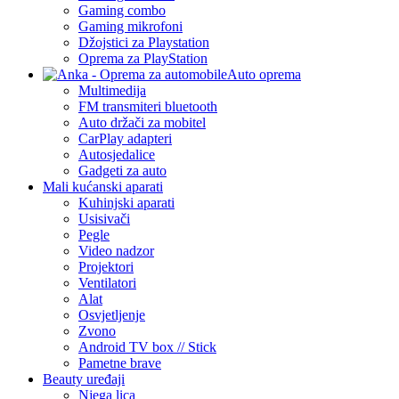
Gaming combo
Gaming mikrofoni
Džojstici za Playstation
Oprema za PlayStation
Auto oprema
Multimedija
FM transmiteri bluetooth
Auto držači za mobitel
CarPlay adapteri
Autosjedalice
Gadgeti za auto
Mali kućanski aparati
Kuhinjski aparati
Usisivači
Pegle
Video nadzor
Projektori
Ventilatori
Alat
Osvjetljenje
Zvono
Android TV box // Stick
Pametne brave
Beauty uređaji
Njega lica