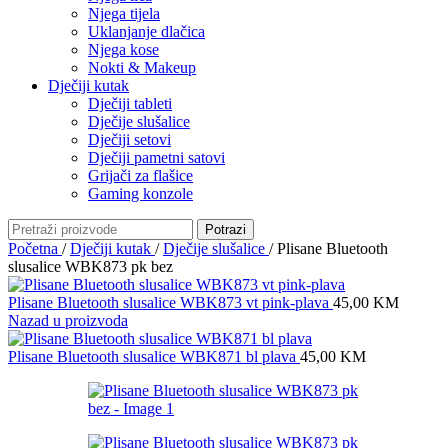
Njega tijela
Uklanjanje dlačica
Njega kose
Nokti & Makeup
Dječiji kutak
Dječiji tableti
Dječije slušalice
Dječiji setovi
Dječiji pametni satovi
Grijači za flašice
Gaming konzole
Potrazi
Početna
/
Dječiji kutak
/
Dječije slušalice
/
Plisane Bluetooth
slusalice WBK873 pk bez
Plisane Bluetooth slusalice WBK873 vt pink-plava
45,00
KM
Nazad u proizvoda
Plisane Bluetooth slusalice WBK871 bl plava
45,00
KM