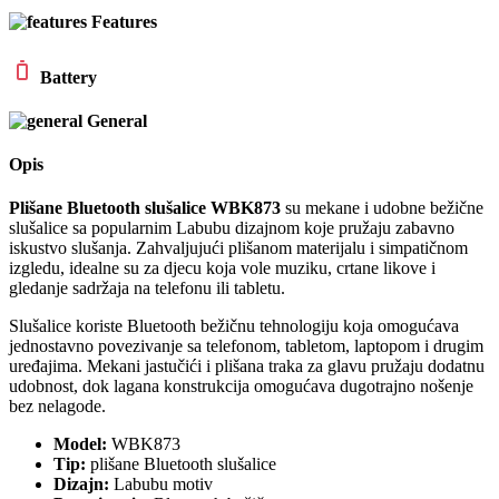
Features
Battery
General
Opis
Plišane Bluetooth slušalice WBK873
su mekane i udobne bežične
slušalice sa popularnim Labubu dizajnom koje pružaju zabavno
iskustvo slušanja. Zahvaljujući plišanom materijalu i simpatičnom
izgledu, idealne su za djecu koja vole muziku, crtane likove i
gledanje sadržaja na telefonu ili tabletu.
Slušalice koriste Bluetooth bežičnu tehnologiju koja omogućava
jednostavno povezivanje sa telefonom, tabletom, laptopom i drugim
uređajima. Mekani jastučići i plišana traka za glavu pružaju dodatnu
udobnost, dok lagana konstrukcija omogućava dugotrajno nošenje
bez nelagode.
Model:
WBK873
Tip:
plišane Bluetooth slušalice
Dizajn:
Labubu motiv