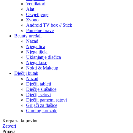
Ventilatori
Alat
Osvjetljenje
Zvono
Android TV box // Stick
Pametne brave
Beauty uređaji
Nazad
Njega lica
Njega tijela
Uklanjanje dlačica
Njega kose
Nokti & Makeup
Dječiji kutak
Nazad
Dječiji tableti
Dječije slušalice
Dječiji setovi
Dječiji pametni satovi
Grijači za flašice
Gaming konzole
Korpa za kupovinu
Zatvori
Prijava