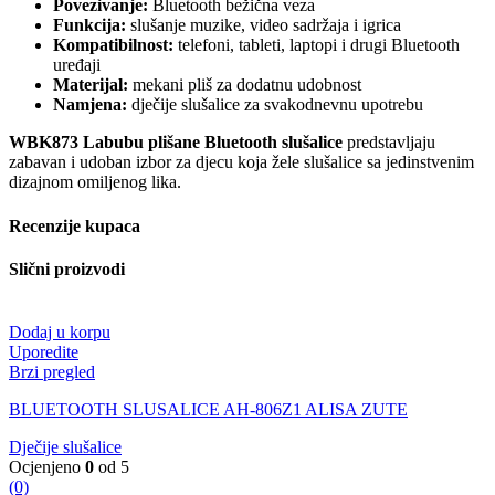
Povezivanje:
Bluetooth bežična veza
Funkcija:
slušanje muzike, video sadržaja i igrica
Kompatibilnost:
telefoni, tableti, laptopi i drugi Bluetooth
uređaji
Materijal:
mekani pliš za dodatnu udobnost
Namjena:
dječije slušalice za svakodnevnu upotrebu
WBK873 Labubu plišane Bluetooth slušalice
predstavljaju
zabavan i udoban izbor za djecu koja žele slušalice sa jedinstvenim
dizajnom omiljenog lika.
Recenzije kupaca
Slični proizvodi
Dodaj u korpu
Uporedite
Brzi pregled
BLUETOOTH SLUSALICE AH-806Z1 ALISA ZUTE
Dječije slušalice
Ocjenjeno
0
od 5
(0)