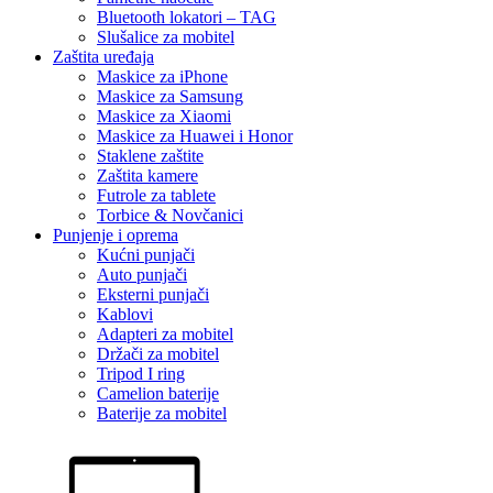
Bluetooth lokatori – TAG
Slušalice za mobitel
Zaštita uređaja
Maskice za iPhone
Maskice za Samsung
Maskice za Xiaomi
Maskice za Huawei i Honor
Staklene zaštite
Zaštita kamere
Futrole za tablete
Torbice & Novčanici
Punjenje i oprema
Kućni punjači
Auto punjači
Eksterni punjači
Kablovi
Adapteri za mobitel
Držači za mobitel
Tripod I ring
Camelion baterije
Baterije za mobitel