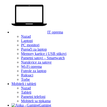
IT oprema
Nazad
Laptopi
PC monitori
Punjači za laptop
Memory kartice i USB stikovi
Pametni satovi – Smartwatch
Narukvice za satove
Wi-Fi oprema
Futrole za laptop
Ruksaci
Torbe
Mobiteli i tableti
Nazad
Tableti
Pametni telefoni
Mobiteli sa tipkama
Gaming