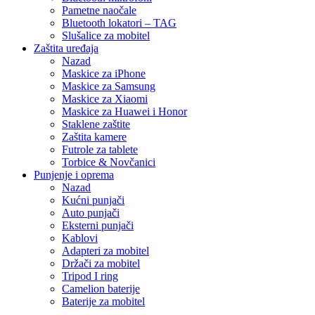
Pametne naočale
Bluetooth lokatori – TAG
Slušalice za mobitel
Zaštita uređaja
Nazad
Maskice za iPhone
Maskice za Samsung
Maskice za Xiaomi
Maskice za Huawei i Honor
Staklene zaštite
Zaštita kamere
Futrole za tablete
Torbice & Novčanici
Punjenje i oprema
Nazad
Kućni punjači
Auto punjači
Eksterni punjači
Kablovi
Adapteri za mobitel
Držači za mobitel
Tripod I ring
Camelion baterije
Baterije za mobitel