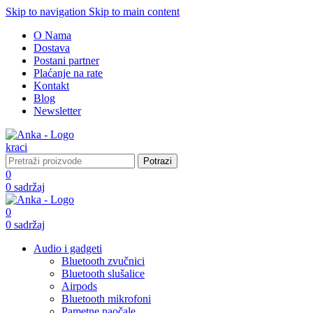
Skip to navigation
Skip to main content
O Nama
Dostava
Postani partner
Plaćanje na rate
Kontakt
Blog
Newsletter
Potrazi
0
0
sadržaj
0
0
sadržaj
Audio i gadgeti
Bluetooth zvučnici
Bluetooth slušalice
Airpods
Bluetooth mikrofoni
Pametne naočale