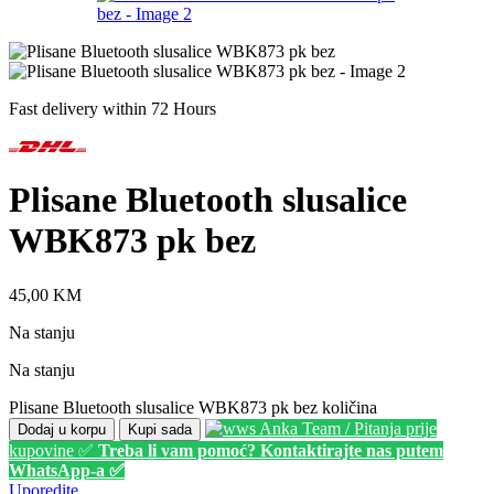
Fast delivery within 72 Hours
Plisane Bluetooth slusalice
WBK873 pk bez
45,00
KM
Na stanju
Na stanju
Plisane Bluetooth slusalice WBK873 pk bez količina
Anka Team / Pitanja prije
Dodaj u korpu
Kupi sada
kupovine ✅
Treba li vam pomoć? Kontaktirajte nas putem
WhatsApp-a ✅
Uporedite