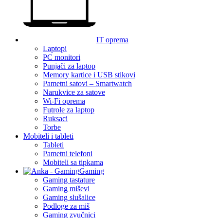
IT oprema
Laptopi
PC monitori
Punjači za laptop
Memory kartice i USB stikovi
Pametni satovi – Smartwatch
Narukvice za satove
Wi-Fi oprema
Futrole za laptop
Ruksaci
Torbe
Mobiteli i tableti
Tableti
Pametni telefoni
Mobiteli sa tipkama
Gaming
Gaming tastature
Gaming miševi
Gaming slušalice
Podloge za miš
Gaming zvučnici