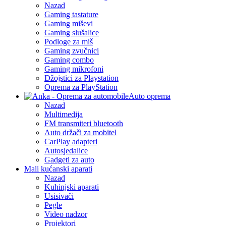
Nazad
Gaming tastature
Gaming miševi
Gaming slušalice
Podloge za miš
Gaming zvučnici
Gaming combo
Gaming mikrofoni
Džojstici za Playstation
Oprema za PlayStation
Auto oprema
Nazad
Multimedija
FM transmiteri bluetooth
Auto držači za mobitel
CarPlay adapteri
Autosjedalice
Gadgeti za auto
Mali kućanski aparati
Nazad
Kuhinjski aparati
Usisivači
Pegle
Video nadzor
Projektori