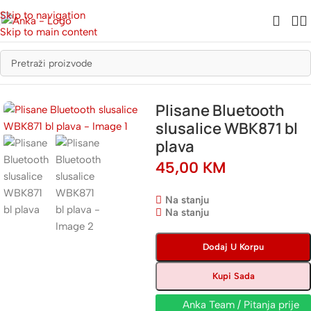
Skip to navigation
Skip to main content
Početna
/
Dječiji kutak
/
Dječije slušalice
Plisane Bluetooth
slusalice WBK871 bl
plava
45,00
KM
Na stanju
Na stanju
Dodaj U Korpu
Kupi Sada
Anka Team / Pitanja prije