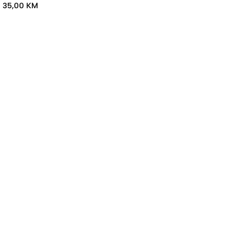
Dječije slušalice
(0)
35,00
KM