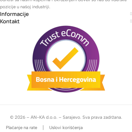
Dugogodišnja tradicija, kontinuiran razvoj i učenje, te čvrsti
odnosi sa našim kupcima i okruženjem doveli su nas do liderske
pozicije u našoj industriji.
Informacije
Kontakt
© 2026 – AN-KA d.o.o. – Sarajevo. Sva prava zadržana.