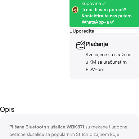
kupovine ✅
Treba li vam pomoć?
Kontaktirajte nas putem
WhatsApp-a ✅
Uporedite
Plaćanje
Opcije
Rok
Bes
plaćanja
isporuke
dos
Sve cijene
su izražene
Gotovinom
24-48h
Besp
u KM sa
pri isporuci,
(za robu
dost
uračunatim
Žiralno
koja je na
naru
PDV-om.
(virmanski),
stanju)
izna
Karticama
• 4 
dost
naru
30 K
KM •
Opis
dost
naru