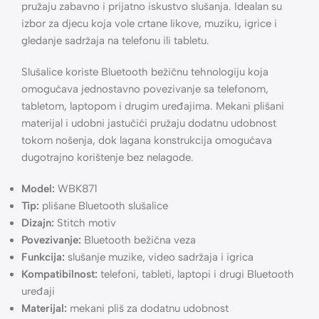
Plišane Bluetooth slušalice WBK871
su mekane i udobne
30 
bežične slušalice sa popularnim Stitch dizajnom koje
pružaju zabavno i prijatno iskustvo slušanja. Idealan su
izbor za djecu koja vole crtane likove, muziku, igrice i
gledanje sadržaja na telefonu ili tabletu.
Slušalice koriste Bluetooth bežičnu tehnologiju koja
omogućava jednostavno povezivanje sa telefonom,
tabletom, laptopom i drugim uređajima. Mekani plišani
materijal i udobni jastučići pružaju dodatnu udobnost
tokom nošenja, dok lagana konstrukcija omogućava
dugotrajno korištenje bez nelagode.
Model:
WBK871
Tip:
plišane Bluetooth slušalice
Dizajn:
Stitch motiv
Povezivanje:
Bluetooth bežična veza
Funkcija:
slušanje muzike, video sadržaja i igrica
Kompatibilnost:
telefoni, tableti, laptopi i drugi Bluetooth