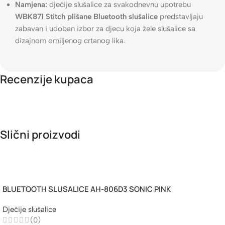
uređaji
Materijal:
mekani pliš za dodatnu udobnost
Namjena:
dječije slušalice za svakodnevnu upotrebu
WBK871 Stitch plišane Bluetooth slušalice
predstavljaju
zabavan i udoban izbor za djecu koja žele slušalice sa
dizajnom omiljenog crtanog lika.
Recenzije kupaca
Slični proizvodi
Dodaj U Korpu
BLUETOOTH SLUSALICE AH-806D3 SONIC PINK