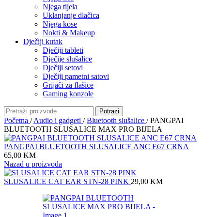
Njega tijela
Uklanjanje dlačica
Njega kose
Nokti & Makeup
Dječiji kutak
Dječiji tableti
Dječije slušalice
Dječiji setovi
Dječiji pametni satovi
Grijači za flašice
Gaming konzole
Potrazi
Početna
/
Audio i gadgeti
/
Bluetooth slušalice
/
PANGPAI
BLUETOOTH SLUSALICE MAX PRO BIJELA
PANGPAI BLUETOOTH SLUSALICE ANC E67 CRNA
65,00
KM
Nazad u proizvoda
SLUSALICE CAT EAR STN-28 PINK
29,00
KM