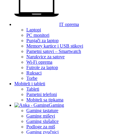
IT oprema
Laptopi
PC monitori
Punjači za laptop
Memory kartice i USB stikovi
Pametni satovi – Smartwatch
Narukvice za satove
Wi-Fi oprema
Futrole za laptop
Ruksaci
Torbe
Mobiteli i tableti
Tableti
Pametni telefoni
Mobiteli sa tipkama
Gaming
Gaming tastature
Gaming miševi
Gaming slušalice
Podloge za miš
Gaming zvučnici