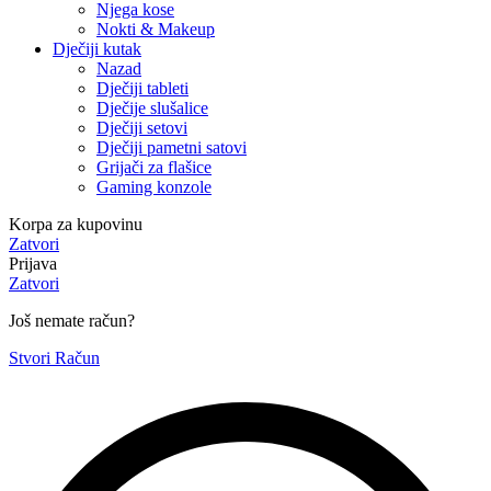
Njega kose
Nokti & Makeup
Dječiji kutak
Nazad
Dječiji tableti
Dječije slušalice
Dječiji setovi
Dječiji pametni satovi
Grijači za flašice
Gaming konzole
Korpa za kupovinu
Zatvori
Prijava
Zatvori
Još nemate račun?
Stvori Račun