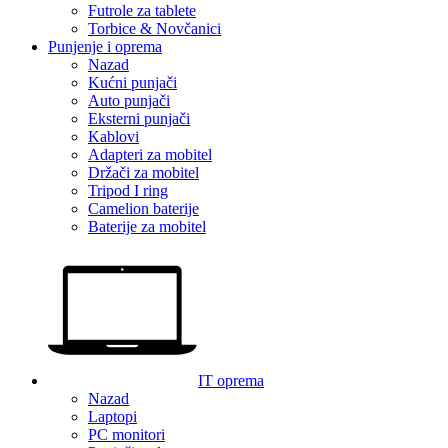
Futrole za tablete
Torbice & Novčanici
Punjenje i oprema
Nazad
Kućni punjači
Auto punjači
Eksterni punjači
Kablovi
Adapteri za mobitel
Držači za mobitel
Tripod I ring
Camelion baterije
Baterije za mobitel
IT oprema
Nazad
Laptopi
PC monitori