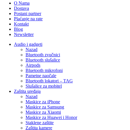
O Nama
Dostava
Postani partner
Plaćanje na rate
Kontakt
Blog
Newsletter
Audio i gadgeti
Nazad
Bluetooth zvučnici
Bluetooth slušalice
Airpods
Bluetooth mikrofoni
Pametne naočale
Bluetooth lokatori – TAG
Slušalice za mobitel
Zaštita uređaja
Nazad
Maskice za iPhone
Maskice za Samsung
Maskice za Xiaomi
Maskice za Huawei i Honor
Staklene zaštite
Zaštita kamere