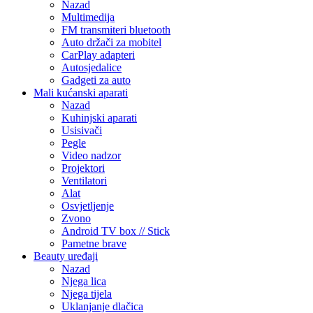
Nazad
Multimedija
FM transmiteri bluetooth
Auto držači za mobitel
CarPlay adapteri
Autosjedalice
Gadgeti za auto
Mali kućanski aparati
Nazad
Kuhinjski aparati
Usisivači
Pegle
Video nadzor
Projektori
Ventilatori
Alat
Osvjetljenje
Zvono
Android TV box // Stick
Pametne brave
Beauty uređaji
Nazad
Njega lica
Njega tijela
Uklanjanje dlačica