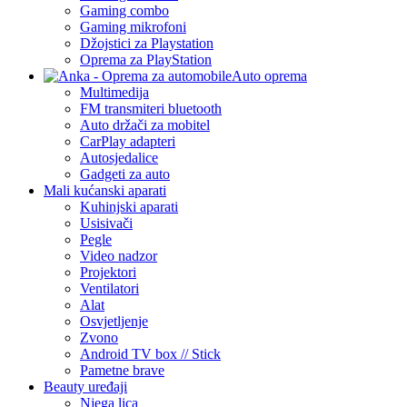
Gaming combo
Gaming mikrofoni
Džojstici za Playstation
Oprema za PlayStation
Auto oprema
Multimedija
FM transmiteri bluetooth
Auto držači za mobitel
CarPlay adapteri
Autosjedalice
Gadgeti za auto
Mali kućanski aparati
Kuhinjski aparati
Usisivači
Pegle
Video nadzor
Projektori
Ventilatori
Alat
Osvjetljenje
Zvono
Android TV box // Stick
Pametne brave
Beauty uređaji
Njega lica