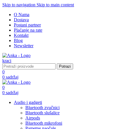
Skip to navigation
Skip to main content
O Nama
Dostava
Postani partner
Plaćanje na rate
Kontakt
Blog
Newsletter
Potrazi
0
0
sadržaj
0
0
sadržaj
Audio i gadgeti
Bluetooth zvučnici
Bluetooth slušalice
Airpods
Bluetooth mikrofoni
Pametne naočale