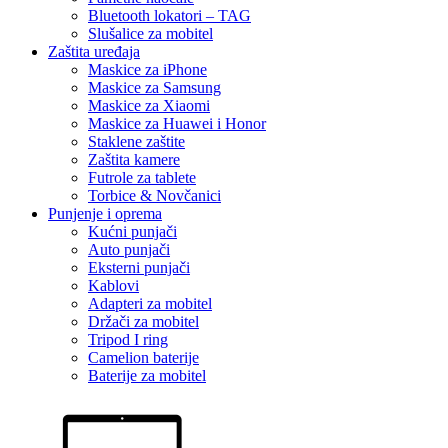
Bluetooth lokatori – TAG
Slušalice za mobitel
Zaštita uređaja
Maskice za iPhone
Maskice za Samsung
Maskice za Xiaomi
Maskice za Huawei i Honor
Staklene zaštite
Zaštita kamere
Futrole za tablete
Torbice & Novčanici
Punjenje i oprema
Kućni punjači
Auto punjači
Eksterni punjači
Kablovi
Adapteri za mobitel
Držači za mobitel
Tripod I ring
Camelion baterije
Baterije za mobitel