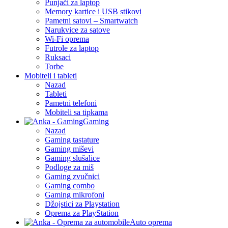
Punjači za laptop
Memory kartice i USB stikovi
Pametni satovi – Smartwatch
Narukvice za satove
Wi-Fi oprema
Futrole za laptop
Ruksaci
Torbe
Mobiteli i tableti
Nazad
Tableti
Pametni telefoni
Mobiteli sa tipkama
Gaming
Nazad
Gaming tastature
Gaming miševi
Gaming slušalice
Podloge za miš
Gaming zvučnici
Gaming combo
Gaming mikrofoni
Džojstici za Playstation
Oprema za PlayStation
Auto oprema