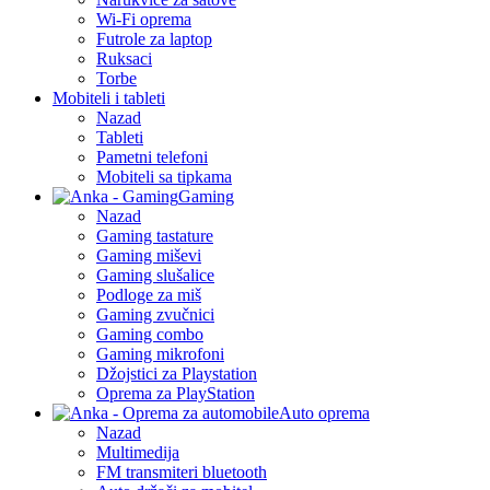
Wi-Fi oprema
Futrole za laptop
Ruksaci
Torbe
Mobiteli i tableti
Nazad
Tableti
Pametni telefoni
Mobiteli sa tipkama
Gaming
Nazad
Gaming tastature
Gaming miševi
Gaming slušalice
Podloge za miš
Gaming zvučnici
Gaming combo
Gaming mikrofoni
Džojstici za Playstation
Oprema za PlayStation
Auto oprema
Nazad
Multimedija
FM transmiteri bluetooth