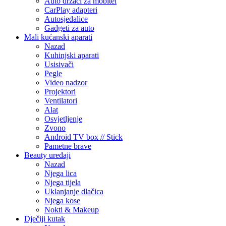
Auto držači za mobitel
CarPlay adapteri
Autosjedalice
Gadgeti za auto
Mali kućanski aparati
Nazad
Kuhinjski aparati
Usisivači
Pegle
Video nadzor
Projektori
Ventilatori
Alat
Osvjetljenje
Zvono
Android TV box // Stick
Pametne brave
Beauty uređaji
Nazad
Njega lica
Njega tijela
Uklanjanje dlačica
Njega kose
Nokti & Makeup
Dječiji kutak