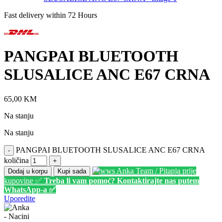
Fast delivery within 72 Hours
PANGPAI BLUETOOTH
SLUSALICE ANC E67 CRNA
65,00
KM
Na stanju
Na stanju
PANGPAI BLUETOOTH SLUSALICE ANC E67 CRNA
-
količina
+
Anka Team / Pitanja prije
Dodaj u korpu
Kupi sada
kupovine ✅
Treba li vam pomoć? Kontaktirajte nas putem
WhatsApp-a ✅
Uporedite