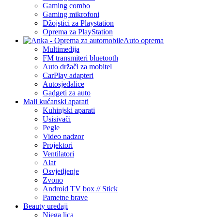
Gaming combo
Gaming mikrofoni
Džojstici za Playstation
Oprema za PlayStation
Auto oprema
Multimedija
FM transmiteri bluetooth
Auto držači za mobitel
CarPlay adapteri
Autosjedalice
Gadgeti za auto
Mali kućanski aparati
Kuhinjski aparati
Usisivači
Pegle
Video nadzor
Projektori
Ventilatori
Alat
Osvjetljenje
Zvono
Android TV box // Stick
Pametne brave
Beauty uređaji
Njega lica