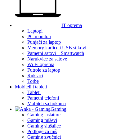
IT oprema
Laptopi
PC monitori
Punjači za laptop
Memory kartice i USB stikovi
Pametni satovi – Smartwatch
Narukvice za satove
Wi-Fi oprema
Futrole za laptop
Ruksaci
Torbe
Mobiteli i tableti
Tableti
Pametni telefoni
Mobiteli sa tipkama
Gaming
Gaming tastature
Gaming miševi
Gaming slušalice
Podloge za miš
Gaming zvučnici