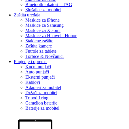
Bluetooth lokatori – TAG
Slušalice za mobitel
Zaštita uređaja
Maskice za iPhone
Maskice za Samsung
Maskice za Xiaomi
Maskice za Huawei i Honor
Staklene zaštite
Zaštita kamere
Futrole za tablete
Torbice & Novčanici
Punjenje i oprema
Kućni punjači
Auto punjači
Eksterni punjači
Kablovi
Adapteri za mobitel
Držači za mobitel
Tripod I ring
Camelion baterije
Baterije za mobitel