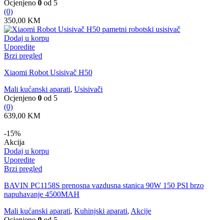
Ocjenjeno
0
od 5
(0)
350,00
KM
Dodaj u korpu
Uporedite
Brzi pregled
Xiaomi Robot Usisivač H50
Mali kućanski aparati
,
Usisivači
Ocjenjeno
0
od 5
(0)
639,00
KM
-15%
Akcija
Dodaj u korpu
Uporedite
Brzi pregled
BAVIN PC1158S prenosna vazdusna stanica 90W 150 PSI brzo
napuhavanje 4500MAH
Mali kućanski aparati
,
Kuhinjski aparati
,
Akcije
Ocjenjeno
0
od 5