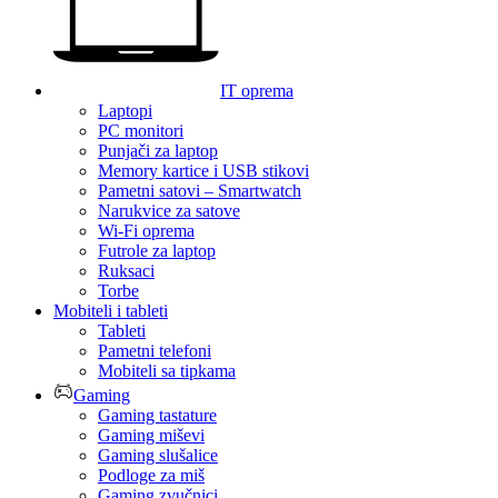
IT oprema
Laptopi
PC monitori
Punjači za laptop
Memory kartice i USB stikovi
Pametni satovi – Smartwatch
Narukvice za satove
Wi-Fi oprema
Futrole za laptop
Ruksaci
Torbe
Mobiteli i tableti
Tableti
Pametni telefoni
Mobiteli sa tipkama
Gaming
Gaming tastature
Gaming miševi
Gaming slušalice
Podloge za miš
Gaming zvučnici