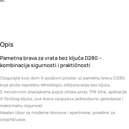
Besplatna dostava
Besplatna dostava za narudžbe iznad 60 KM • 4 KM dostava, za
narudžbe od 30 KM - 60 KM • 8 KM dostava, za narudžbe do 30
KM
Opis
Pametna brava za vrata bez ključa D280 –
kombinacija sigurnosti i praktičnosti
Osigurajte svoj dom ili poslovni prostor uz pametnu bravu D280,
koja pruža naprednu tehnologiju otključavanja bez ključa.
S inovativnim značajkama poput otiska prsta, PIN šifre, aplikacije
ili fizičkog ključa, ova brava osigurava jednostavno upravljanje i
maksimalnu sigurnost.
Idealan izbor za moderne domove i apartmane, posebno za
iznajmljivače.