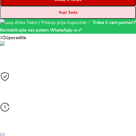
Kupi Sada
Anka Team / Pitanja prije kupovine ✅
Treba li vam pomoć?
Kontaktirajte nas putem WhatsApp-a ✅
Uporedite
Plaćanje
Sve cijene su izražene u KM sa uračunatim PDV-om.
Opcije plaćanja
Gotovinom pri isporuci, Žiralno (virmanski), Karticama
Rok isporuke
24-48h (za robu koja je na stanju)