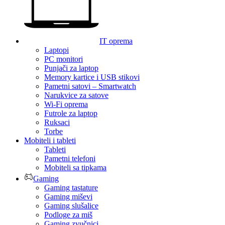
IT oprema
Laptopi
PC monitori
Punjači za laptop
Memory kartice i USB stikovi
Pametni satovi – Smartwatch
Narukvice za satove
Wi-Fi oprema
Futrole za laptop
Ruksaci
Torbe
Mobiteli i tableti
Tableti
Pametni telefoni
Mobiteli sa tipkama
Gaming
Gaming tastature
Gaming miševi
Gaming slušalice
Podloge za miš
Gaming zvučnici