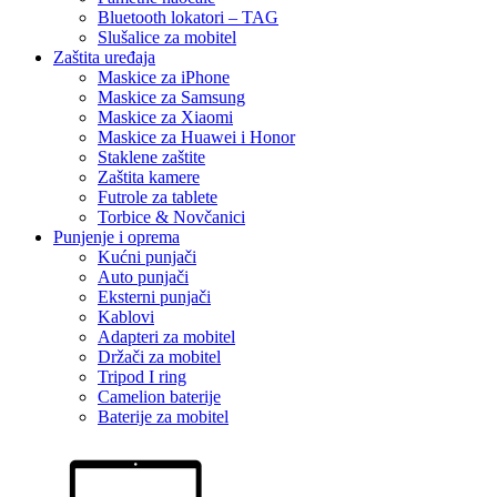
Bluetooth lokatori – TAG
Slušalice za mobitel
Zaštita uređaja
Maskice za iPhone
Maskice za Samsung
Maskice za Xiaomi
Maskice za Huawei i Honor
Staklene zaštite
Zaštita kamere
Futrole za tablete
Torbice & Novčanici
Punjenje i oprema
Kućni punjači
Auto punjači
Eksterni punjači
Kablovi
Adapteri za mobitel
Držači za mobitel
Tripod I ring
Camelion baterije
Baterije za mobitel