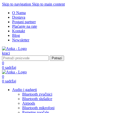
Skip to navigation
Skip to main content
O Nama
Dostava
Postani partner
Plaćanje na rate
Kontakt
Blog
Newsletter
Potrazi
0
0
sadržaj
0
0
sadržaj
Audio i gadgeti
Bluetooth zvučnici
Bluetooth slušalice
Airpods
Bluetooth mikrofoni
Pametne naočale