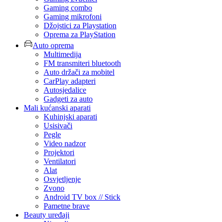
Gaming combo
Gaming mikrofoni
Džojstici za Playstation
Oprema za PlayStation
Auto oprema
Multimedija
FM transmiteri bluetooth
Auto držači za mobitel
CarPlay adapteri
Autosjedalice
Gadgeti za auto
Mali kućanski aparati
Kuhinjski aparati
Usisivači
Pegle
Video nadzor
Projektori
Ventilatori
Alat
Osvjetljenje
Zvono
Android TV box // Stick
Pametne brave
Beauty uređaji