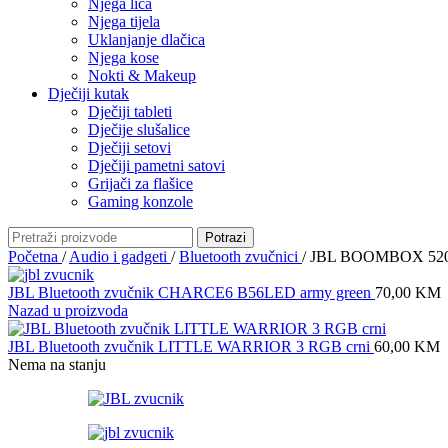
Njega lica
Njega tijela
Uklanjanje dlačica
Njega kose
Nokti & Makeup
Dječiji kutak
Dječiji tableti
Dječije slušalice
Dječiji setovi
Dječiji pametni satovi
Grijači za flašice
Gaming konzole
Potrazi
Početna
/
Audio i gadgeti
/
Bluetooth zvučnici
/
JBL BOOMBOX 520 Bl
JBL Bluetooth zvučnik CHARCE6 B56LED army green
70,00
KM
Nazad u proizvoda
JBL Bluetooth zvučnik LITTLE WARRIOR 3 RGB crni
60,00
KM
Nema na stanju