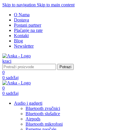
Skip to navigation
Skip to main content
O Nama
Dostava
Postani partner
Plaćanje na rate
Kontakt
Blog
Newsletter
Potrazi
0
0
sadržaj
0
0
sadržaj
Audio i gadgeti
Bluetooth zvučnici
Bluetooth slušalice
Airpods
Bluetooth mikrofoni
Pametne naočale