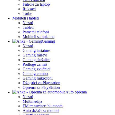
Futrole za laptop
Ruksaci
Torbe
Mobiteli i tableti
Nazad
Tableti
Pametni telefoni
Mobiteli sa tipkama
Gaming
Nazad
Gaming tastature
Gaming miševi
Gaming slušalice
Podloge za miš
Gaming zvučnici
Gaming combo
Gaming mikrofoni
Džojstici za Playstation
Oprema za PlayStation
Auto oprema
Nazad
Multimedija
FM transmiteri bluetooth
Auto držači za mobitel