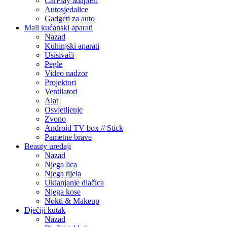
CarPlay adapteri
Autosjedalice
Gadgeti za auto
Mali kućanski aparati
Nazad
Kuhinjski aparati
Usisivači
Pegle
Video nadzor
Projektori
Ventilatori
Alat
Osvjetljenje
Zvono
Android TV box // Stick
Pametne brave
Beauty uređaji
Nazad
Njega lica
Njega tijela
Uklanjanje dlačica
Njega kose
Nokti & Makeup
Dječiji kutak
Nazad