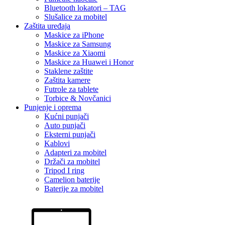
Bluetooth lokatori – TAG
Slušalice za mobitel
Zaštita uređaja
Maskice za iPhone
Maskice za Samsung
Maskice za Xiaomi
Maskice za Huawei i Honor
Staklene zaštite
Zaštita kamere
Futrole za tablete
Torbice & Novčanici
Punjenje i oprema
Kućni punjači
Auto punjači
Eksterni punjači
Kablovi
Adapteri za mobitel
Držači za mobitel
Tripod I ring
Camelion baterije
Baterije za mobitel