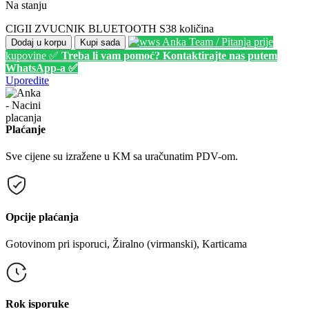
Na stanju
CIGII ZVUCNIK BLUETOOTH S38 količina
Anka Team / Pitanja prije
Dodaj u korpu
Kupi sada
kupovine ✅
Treba li vam pomoć? Kontaktirajte nas putem
WhatsApp-a ✅
Uporedite
Plaćanje
Sve cijene su izražene u KM sa uračunatim PDV-om.
Opcije plaćanja
Gotovinom pri isporuci, Žiralno (virmanski), Karticama
Rok isporuke