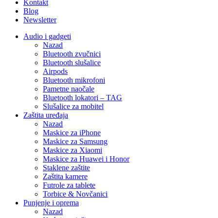
Kontakt
Blog
Newsletter
Audio i gadgeti
Nazad
Bluetooth zvučnici
Bluetooth slušalice
Airpods
Bluetooth mikrofoni
Pametne naočale
Bluetooth lokatori – TAG
Slušalice za mobitel
Zaštita uređaja
Nazad
Maskice za iPhone
Maskice za Samsung
Maskice za Xiaomi
Maskice za Huawei i Honor
Staklene zaštite
Zaštita kamere
Futrole za tablete
Torbice & Novčanici
Punjenje i oprema
Nazad