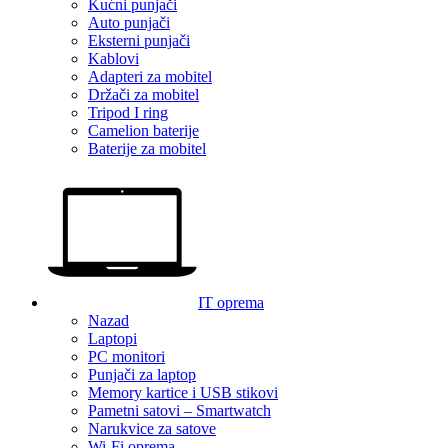
Kućni punjači
Auto punjači
Eksterni punjači
Kablovi
Adapteri za mobitel
Držači za mobitel
Tripod I ring
Camelion baterije
Baterije za mobitel
IT oprema
Nazad
Laptopi
PC monitori
Punjači za laptop
Memory kartice i USB stikovi
Pametni satovi – Smartwatch
Narukvice za satove
Wi-Fi oprema