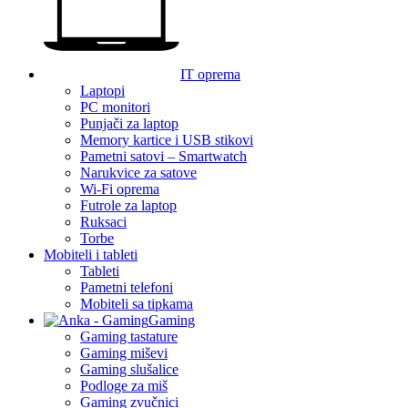
IT oprema
Laptopi
PC monitori
Punjači za laptop
Memory kartice i USB stikovi
Pametni satovi – Smartwatch
Narukvice za satove
Wi-Fi oprema
Futrole za laptop
Ruksaci
Torbe
Mobiteli i tableti
Tableti
Pametni telefoni
Mobiteli sa tipkama
Gaming
Gaming tastature
Gaming miševi
Gaming slušalice
Podloge za miš
Gaming zvučnici