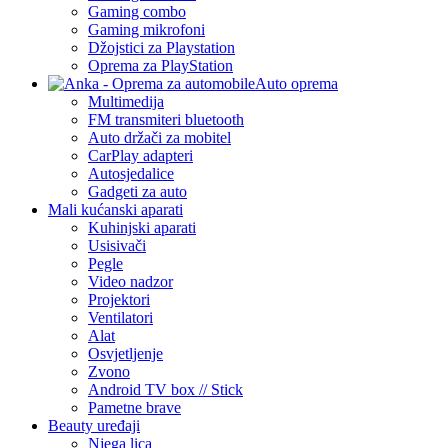
Gaming combo
Gaming mikrofoni
Džojstici za Playstation
Oprema za PlayStation
Auto oprema
Multimedija
FM transmiteri bluetooth
Auto držači za mobitel
CarPlay adapteri
Autosjedalice
Gadgeti za auto
Mali kućanski aparati
Kuhinjski aparati
Usisivači
Pegle
Video nadzor
Projektori
Ventilatori
Alat
Osvjetljenje
Zvono
Android TV box // Stick
Pametne brave
Beauty uređaji
Njega lica