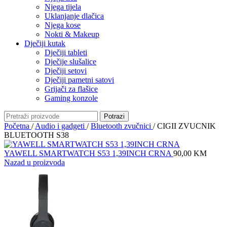
Njega tijela
Uklanjanje dlačica
Njega kose
Nokti & Makeup
Dječiji kutak
Dječiji tableti
Dječije slušalice
Dječiji setovi
Dječiji pametni satovi
Grijači za flašice
Gaming konzole
Potrazi
Početna
/
Audio i gadgeti
/
Bluetooth zvučnici
/
CIGII ZVUCNIK
BLUETOOTH S38
YAWELL SMARTWATCH S53 1,39INCH CRNA
90,00
KM
Nazad u proizvoda