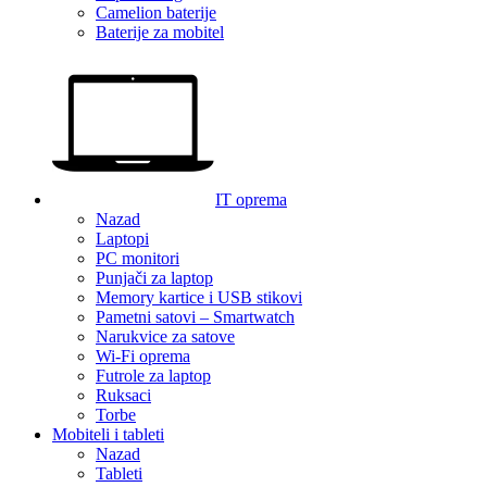
Camelion baterije
Baterije za mobitel
IT oprema
Nazad
Laptopi
PC monitori
Punjači za laptop
Memory kartice i USB stikovi
Pametni satovi – Smartwatch
Narukvice za satove
Wi-Fi oprema
Futrole za laptop
Ruksaci
Torbe
Mobiteli i tableti
Nazad
Tableti