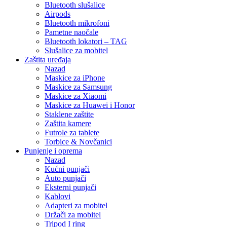
Bluetooth slušalice
Airpods
Bluetooth mikrofoni
Pametne naočale
Bluetooth lokatori – TAG
Slušalice za mobitel
Zaštita uređaja
Nazad
Maskice za iPhone
Maskice za Samsung
Maskice za Xiaomi
Maskice za Huawei i Honor
Staklene zaštite
Zaštita kamere
Futrole za tablete
Torbice & Novčanici
Punjenje i oprema
Nazad
Kućni punjači
Auto punjači
Eksterni punjači
Kablovi
Adapteri za mobitel
Držači za mobitel
Tripod I ring