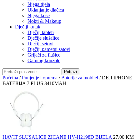
Njega tijela
Uklanjanje dlačica
Njega kose
Nokti & Makeup
Dječiji kutak
Dječiji tableti
Dječije slušalice
Dječiji setovi
Dječiji pametni satovi
Grijači za flašice
Gaming konzole
Potrazi
Početna
/
Punjenje i oprema
/
Baterije za mobitel
/
DEJI IPHONE
BATERIJA 7 PLUS 3410MAH
HAVIT SLUSALICE ZICANE HV-H2198D BIJELA
27,00
KM