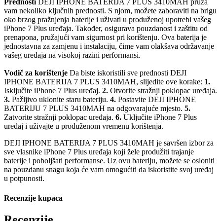
Prednosti
DEJI IPHONE BATERIJA 7 PLUS 3410MAH pruža
vam nekoliko ključnih prednosti. S njom, možete zaboraviti na brigu
oko brzog pražnjenja baterije i uživati u produženoj upotrebi vašeg
iPhone 7 Plus uređaja. Također, osigurava pouzdanost i zaštitu od
prenapona, pružajući vam sigurnost pri korištenju. Ova baterija je
jednostavna za zamjenu i instalaciju, čime vam olakšava održavanje
vašeg uređaja na visokoj razini performansi.
Vodič za korištenje
Da biste iskoristili sve prednosti DEJI
IPHONE BATERIJA 7 PLUS 3410MAH, slijedite ove korake:
1.
Isključite iPhone 7 Plus uređaj.
2.
Otvorite stražnji poklopac uređaja.
3.
Pažljivo uklonite staru bateriju.
4.
Postavite DEJI IPHONE
BATERIJU 7 PLUS 3410MAH na odgovarajuće mjesto.
5.
Zatvorite stražnji poklopac uređaja.
6.
Uključite iPhone 7 Plus
uređaj i uživajte u produženom vremenu korištenja.
DEJI IPHONE BATERIJA 7 PLUS 3410MAH je savršen izbor za
sve vlasnike iPhone 7 Plus uređaja koji žele produžiti trajanje
baterije i poboljšati performanse. Uz ovu bateriju, možete se osloniti
na pouzdanu snagu koja će vam omogućiti da iskoristite svoj uređaj
u potpunosti.
Recenzije kupaca
Recenzije