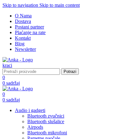
Skip to navigation
Skip to main content
O Nama
Dostava
Postani partner
Plaćanje na rate
Kontakt
Blog
Newsletter
Potrazi
0
0
sadržaj
0
0
sadržaj
Audio i gadgeti
Bluetooth zvučnici
Bluetooth slušalice
Airpods
Bluetooth mikrofoni
Pametne naočale