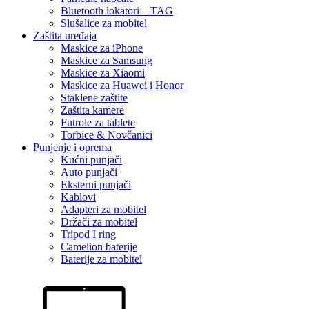
Bluetooth lokatori – TAG
Slušalice za mobitel
Zaštita uređaja
Maskice za iPhone
Maskice za Samsung
Maskice za Xiaomi
Maskice za Huawei i Honor
Staklene zaštite
Zaštita kamere
Futrole za tablete
Torbice & Novčanici
Punjenje i oprema
Kućni punjači
Auto punjači
Eksterni punjači
Kablovi
Adapteri za mobitel
Držači za mobitel
Tripod I ring
Camelion baterije
Baterije za mobitel