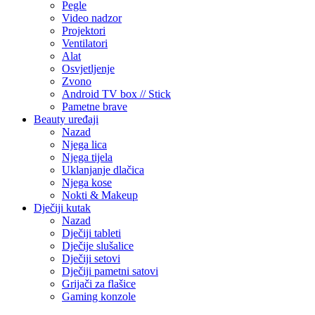
Pegle
Video nadzor
Projektori
Ventilatori
Alat
Osvjetljenje
Zvono
Android TV box // Stick
Pametne brave
Beauty uređaji
Nazad
Njega lica
Njega tijela
Uklanjanje dlačica
Njega kose
Nokti & Makeup
Dječiji kutak
Nazad
Dječiji tableti
Dječije slušalice
Dječiji setovi
Dječiji pametni satovi
Grijači za flašice
Gaming konzole