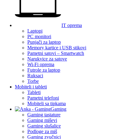
IT oprema
Laptopi
PC monitori
Punjači za laptop
Memory kartice i USB stikovi
Pametni satovi – Smartwatch
Narukvice za satove
Wi-Fi oprema
Futrole za laptop
Ruksaci
Torbe
Mobiteli i tableti
Tableti
Pametni telefoni
Mobiteli sa tipkama
Gaming
Gaming tastature
Gaming miševi
Gaming slušalice
Podloge za miš
Gaming zvučnici