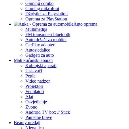
Gaming combo
Gaming mikrofoni
Džojstici za Playstation
Oprema za PlayStation
Auto oprema
Multimedija
FM transmiteri bluetooth
Auto držači za mobitel
CarPlay adapteri
Autosjedalice
Gadgeti za auto
Mali kućanski aparati
Kuhinjski aparati
Usisivači
Pegle
Video nadzor
Projektori
Ventilatori
Alat
Osvjetljenje
Zvono
Android TV box // Stick
Pametne brave
Beauty uređaji
Njega lica