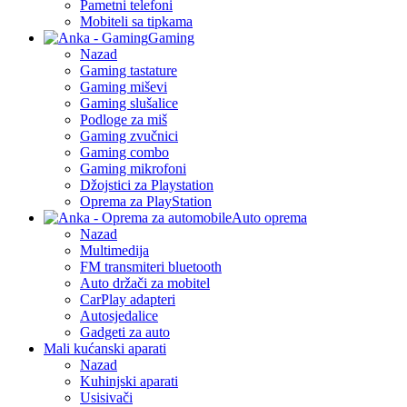
Pametni telefoni
Mobiteli sa tipkama
Gaming
Nazad
Gaming tastature
Gaming miševi
Gaming slušalice
Podloge za miš
Gaming zvučnici
Gaming combo
Gaming mikrofoni
Džojstici za Playstation
Oprema za PlayStation
Auto oprema
Nazad
Multimedija
FM transmiteri bluetooth
Auto držači za mobitel
CarPlay adapteri
Autosjedalice
Gadgeti za auto
Mali kućanski aparati
Nazad
Kuhinjski aparati
Usisivači