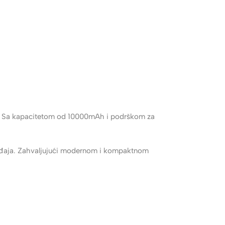
te. Sa kapacitetom od 10000mAh i podrškom za
eđaja. Zahvaljujući modernom i kompaktnom