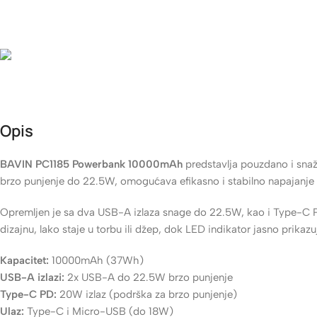
Rok isporuke
24-48h (za robu koja je na stanju)
Besplatna dostava
Besplatna dostava za narudžbe iznad 60 KM • 4 KM dostava, za 
Opis
BAVIN PC1185 Powerbank 10000mAh
predstavlja pouzdano i snaž
brzo punjenje do 22.5W, omogućava efikasno i stabilno napajanje p
Opremljen je sa dva USB-A izlaza snage do 22.5W, kao i Type-C
dizajnu, lako staje u torbu ili džep, dok LED indikator jasno prikazuj
Kapacitet:
10000mAh (37Wh)
USB-A izlazi:
2x USB-A do 22.5W brzo punjenje
Type-C PD:
20W izlaz (podrška za brzo punjenje)
Ulaz:
Type-C i Micro-USB (do 18W)