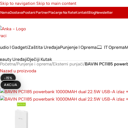
Skip to navigation
Skip to main content
 Nama
Dostava
Postani Partner
Plaćanje Na Rate
Kontakt
Blog
Newsletter
udio I Gadgeti
Zaštita Uređaja
Punjenje I Oprema
IT Oprema
M
eauty Uređaji
Dječiji Kutak
Početna
/
Punjenje i oprema
/
Eksterni punjači
/
BAVIN PC1185 powerb
Nazad u proizvoda
-15%
AKCIJA