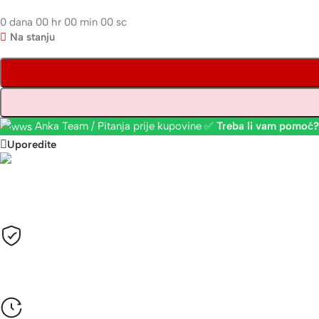
0
dana
00
hr
00
min
00
sc
Na stanju
Anka Team / Pitanja prije kupovine ✅
Treba li vam pomoć?
Uporedite
Plaćanje
Sve cijene su izražene u KM sa uračunatim PDV-om.
Opcije plaćanja
Gotovinom pri isporuci, Žiralno (virmanski), Karticama