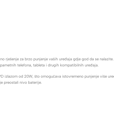
narudžbe od 30 KM - 60 KM • 8 KM dostava, za narudžbe do 30 KM
no rješenje za brzo punjenje vaših uređaja gdje god da se nalazi
ametnih telefona, tableta i drugih kompatibilnih uređaja.
 PD izlazom od 20W, što omogućava istovremeno punjenje više ur
e preostali nivo baterije.