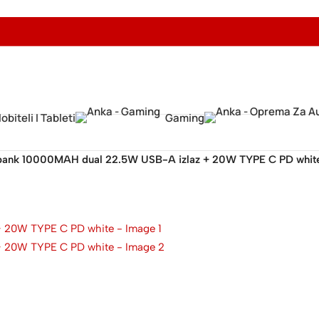
obiteli I Tableti
Gaming
ank 10000MAH dual 22.5W USB-A izlaz + 20W TYPE C PD whit