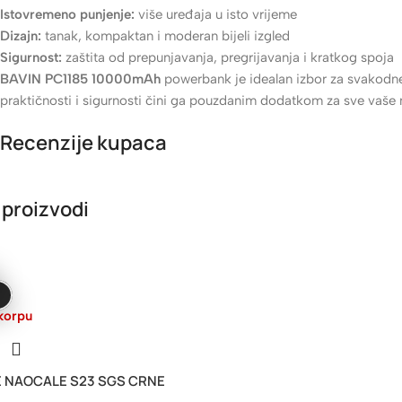
Istovremeno punjenje:
više uređaja u isto vrijeme
Dizajn:
tanak, kompaktan i moderan bijeli izgled
Sigurnost:
zaštita od prepunjavanja, pregrijavanja i kratkog spoja
BAVIN PC1185 10000mAh
powerbank je idealan izbor za svakodne
praktičnosti i sigurnosti čini ga pouzdanim dodatkom za sve vaše 
Recenzije kupaca
 proizvodi
korpu
E NAOCALE S23 SGS CRNE