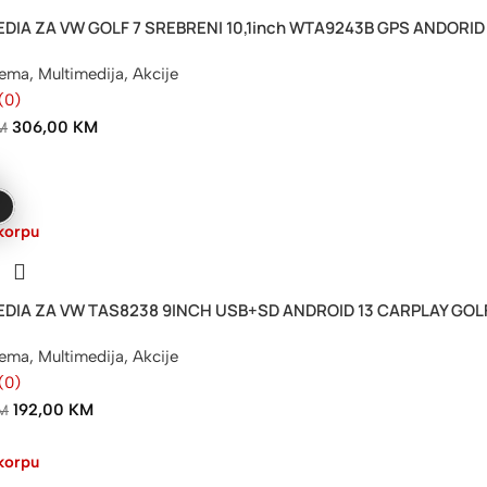
DIA ZA VW GOLF 7 SREBRENI 10,1inch WTA9243B GPS ANDORID
rema
,
Multimedija
,
Akcije
(0)
306,00
KM
M
korpu
DIA ZA VW TAS8238 9INCH USB+SD ANDROID 13 CARPLAY GOLF 5 
rema
,
Multimedija
,
Akcije
(0)
192,00
KM
M
korpu