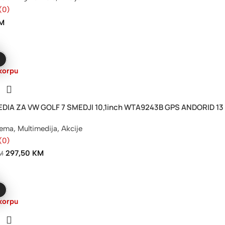
(0)
M
korpu
DIA ZA VW GOLF 7 SMEDJI 10,1inch WTA9243B GPS ANDORID 1
rema
,
Multimedija
,
Akcije
(0)
297,50
KM
M
korpu