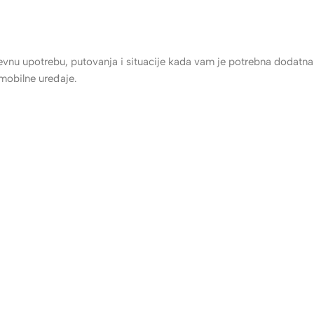
vnu upotrebu, putovanja i situacije kada vam je potrebna dodatna 
mobilne uređaje.