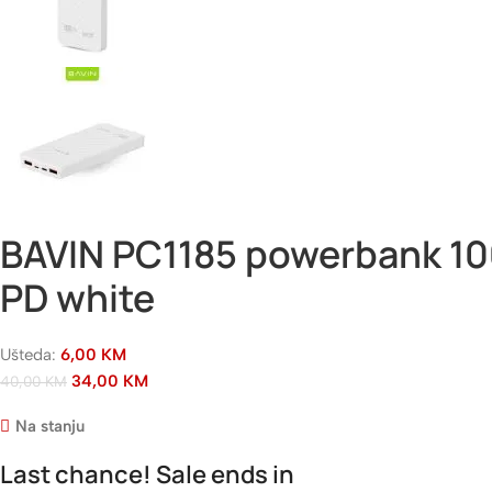
BAVIN PC1185 powerbank 10
PD white
Ušteda:
6,00
KM
34,00
KM
40,00
KM
Na stanju
Last chance! Sale ends in