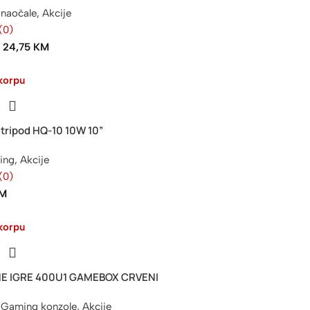
naočale
,
Akcije
(0)
24,75
KM
M
korpu
tripod HQ-10 10W 10”
ring
,
Akcije
(0)
M
korpu
E IGRE 400U1 GAMEBOX CRVENI
Gaming konzole
,
Akcije