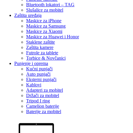
Bluetooth lokatori – TAG
Slušalice za mobitel
Zaštita uređaja
Maskice za iPhone
Maskice za Samsung
Maskice za Xiaomi
Maskice za Huawei i Honor
Staklene zaštite
Zaštita kamere
Futrole za tablete
Torbice & Novčanici
Punjenje i oprema
Kućni punjači
Auto punjači
Eksterni punjači
Kablovi
Adapteri za mobitel
Držači za mobitel
Tripod I ring
Camelion baterije
Baterije za mobitel