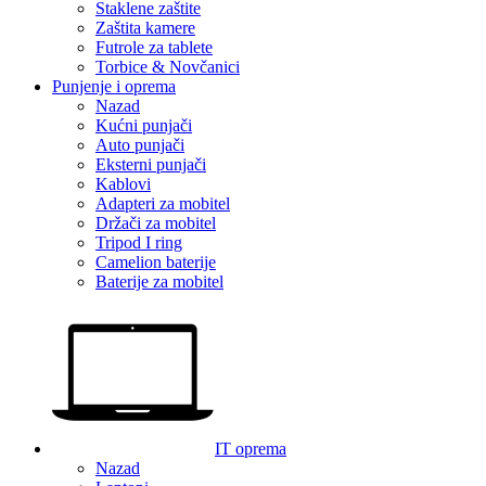
Staklene zaštite
Zaštita kamere
Futrole za tablete
Torbice & Novčanici
Punjenje i oprema
Nazad
Kućni punjači
Auto punjači
Eksterni punjači
Kablovi
Adapteri za mobitel
Držači za mobitel
Tripod I ring
Camelion baterije
Baterije za mobitel
IT oprema
Nazad