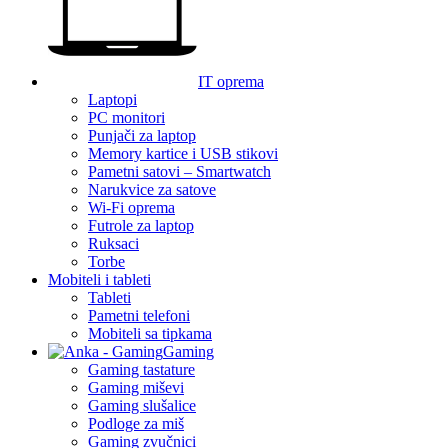
IT oprema
Laptopi
PC monitori
Punjači za laptop
Memory kartice i USB stikovi
Pametni satovi – Smartwatch
Narukvice za satove
Wi-Fi oprema
Futrole za laptop
Ruksaci
Torbe
Mobiteli i tableti
Tableti
Pametni telefoni
Mobiteli sa tipkama
Gaming
Gaming tastature
Gaming miševi
Gaming slušalice
Podloge za miš
Gaming zvučnici