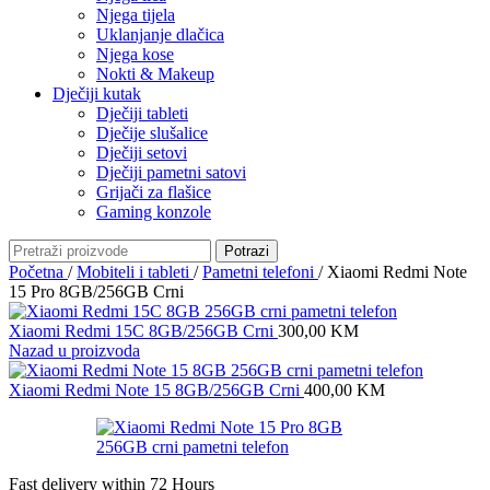
Njega tijela
Uklanjanje dlačica
Njega kose
Nokti & Makeup
Dječiji kutak
Dječiji tableti
Dječije slušalice
Dječiji setovi
Dječiji pametni satovi
Grijači za flašice
Gaming konzole
Potrazi
Početna
/
Mobiteli i tableti
/
Pametni telefoni
/
Xiaomi Redmi Note
15 Pro 8GB/256GB Crni
Xiaomi Redmi 15C 8GB/256GB Crni
300,00
KM
Nazad u proizvoda
Xiaomi Redmi Note 15 8GB/256GB Crni
400,00
KM
Fast delivery within 72 Hours