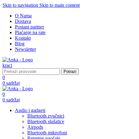
Skip to navigation
Skip to main content
O Nama
Dostava
Postani partner
Plaćanje na rate
Kontakt
Blog
Newsletter
Potrazi
0
0
sadržaj
0
0
sadržaj
Audio i gadgeti
Bluetooth zvučnici
Bluetooth slušalice
Airpods
Bluetooth mikrofoni
Pametne naočale