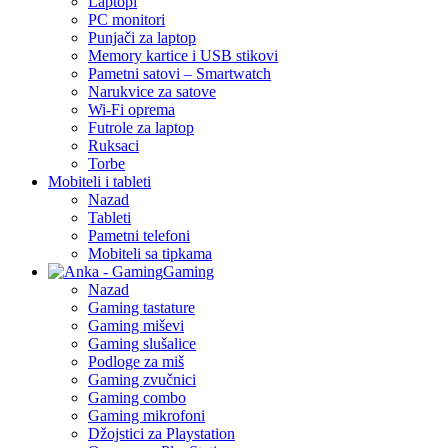
Laptopi
PC monitori
Punjači za laptop
Memory kartice i USB stikovi
Pametni satovi – Smartwatch
Narukvice za satove
Wi-Fi oprema
Futrole za laptop
Ruksaci
Torbe
Mobiteli i tableti
Nazad
Tableti
Pametni telefoni
Mobiteli sa tipkama
Gaming
Nazad
Gaming tastature
Gaming miševi
Gaming slušalice
Podloge za miš
Gaming zvučnici
Gaming combo
Gaming mikrofoni
Džojstici za Playstation