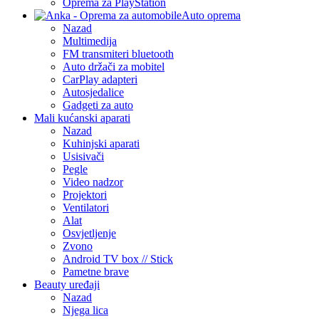
Oprema za PlayStation
Auto oprema
Nazad
Multimedija
FM transmiteri bluetooth
Auto držači za mobitel
CarPlay adapteri
Autosjedalice
Gadgeti za auto
Mali kućanski aparati
Nazad
Kuhinjski aparati
Usisivači
Pegle
Video nadzor
Projektori
Ventilatori
Alat
Osvjetljenje
Zvono
Android TV box // Stick
Pametne brave
Beauty uređaji
Nazad
Njega lica