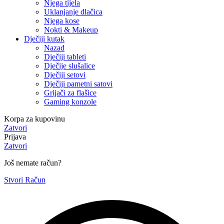
Njega tijela
Uklanjanje dlačica
Njega kose
Nokti & Makeup
Dječiji kutak
Nazad
Dječiji tableti
Dječije slušalice
Dječiji setovi
Dječiji pametni satovi
Grijači za flašice
Gaming konzole
Korpa za kupovinu
Zatvori
Prijava
Zatvori
Još nemate račun?
Stvori Račun