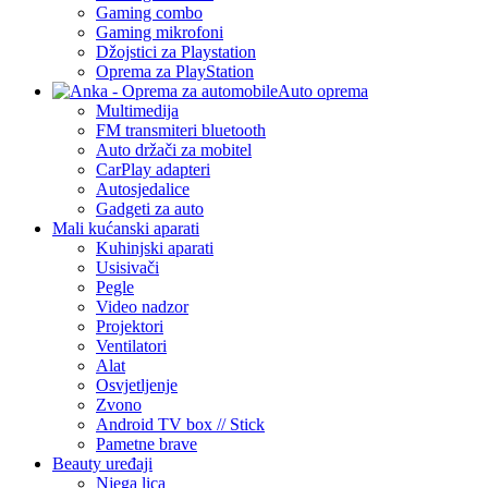
Gaming combo
Gaming mikrofoni
Džojstici za Playstation
Oprema za PlayStation
Auto oprema
Multimedija
FM transmiteri bluetooth
Auto držači za mobitel
CarPlay adapteri
Autosjedalice
Gadgeti za auto
Mali kućanski aparati
Kuhinjski aparati
Usisivači
Pegle
Video nadzor
Projektori
Ventilatori
Alat
Osvjetljenje
Zvono
Android TV box // Stick
Pametne brave
Beauty uređaji
Njega lica